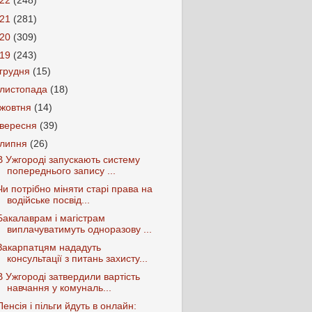
022
(248)
021
(281)
020
(309)
019
(243)
грудня
(15)
листопада
(18)
жовтня
(14)
вересня
(39)
липня
(26)
В Ужгороді запускають систему
попереднього запису ...
Чи потрібно міняти старі права на
водійське посвід...
Бакалаврам і магістрам
виплачуватимуть одноразову ...
Закарпатцям нададуть
консультації з питань захисту...
В Ужгороді затвердили вартість
навчання у комуналь...
Пенсія і пільги йдуть в онлайн: