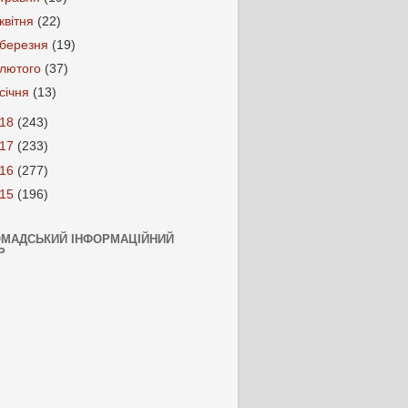
квітня
(22)
березня
(19)
лютого
(37)
січня
(13)
018
(243)
017
(233)
016
(277)
015
(196)
ОМАДСЬКИЙ ІНФОРМАЦІЙНИЙ
Р