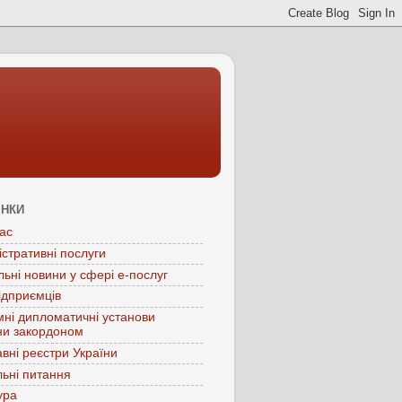
ІНКИ
ас
істративні послуги
льні новини у сфері е-послуг
ідприємців
мні дипломатичні установи
ни закордоном
вні реєстри України
ьні питання
ура