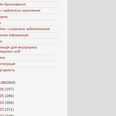
йн-бронювання
 і зайнятість населення
цина
а
йне і соціальне забезпечення
ична інформація
зм
мація для внутрішньо
іщених осіб
кти
нтеграція
р’єрність
 ARCHIVE
026
(197)
025
(286)
024
(284)
023
(211)