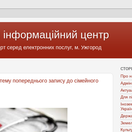
 інформаційний центр
т серед електронних послуг, м. Ужгород
СТОР
Про н
стему попереднього запису до сімейного
Адмін
Актуа
Для п
Інозе
Украї
Держа
Земел
Культ