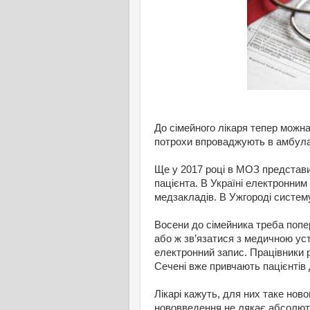
До сімейного лікаря тепер можн
потрохи впроваджують в амбула
Ще у 2017 році в МОЗ представ
пацієнта. В Україні електронним
медзакладів. В Ужгороді систем
Восени до сімейника треба попе
або ж зв’язатися з медичною ус
електронний запис. Працівники 
Сечені вже привчають пацієнтів 
Лікарі кажуть, для них таке нов
нововведення не лякає абсолютн