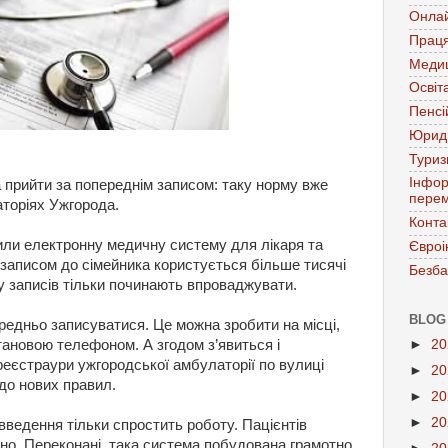
Онла
Праця
Меди
Освіт
Пенсі
Юрид
Тури
Інфор
а прийти за попереднім записом: таку норму вже
перем
торіях Ужгорода.
Конта
или електронну медичну систему для лікаря та
Євроі
 записом до сімейника користується більше тисячі
Безба
у записів тільки починають впроваджувати.
BLOG
редньо записуватися. Це можна зробити на місці,
►
2
тановою телефоном. А згодом з’явиться і
реєстраури ужгородської амбулаторії по вулиці
►
2
до нових правил.
►
2
►
2
овведення тільки спростить роботу. Пацієнтів
о. Переконані, така система побудована грамотно.