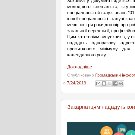
Зокрема
у
документі
йдеться
п
молодшого
спеціаліста
,
ступін
спеціальностей
галузі
знань
“0
іншої
спеціальності
і
галузі
знан
менш як три роки договір про ро
загальної середньої, професійної
Цим категоріям випускників, у п
нададуть одноразову адресн
прожиткового мінімуму для 
календарного року.
Докладніше
Опубліковано
Громадський інформ
о
7/24/2019
Закарпатцям нададуть конс