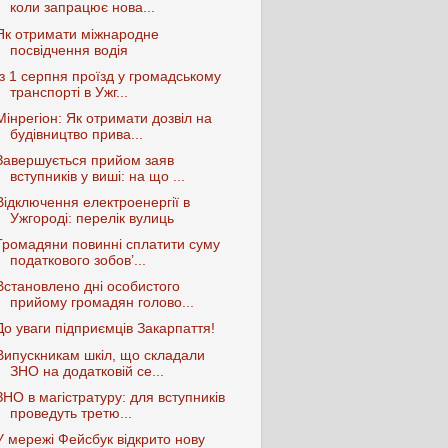
коли запрацює нова...
Як отримати міжнародне
посвідчення водія
Із 1 серпня проїзд у громадському
транспорті в Ужг...
Мінрегіон: Як отримати дозвіл на
будівництво прива...
Завершується прийом заяв
вступників у виші: на що ...
Відключення електроенергії в
Ужгороді: перелік вулиць
Громадяни повинні сплатити суму
податкового зобов’...
Встановлено дні особистого
прийому громадян голово...
До уваги підприємців Закарпаття!
Випускникам шкіл, що складали
ЗНО на додатковій се...
ЗНО в магістратуру: для вступників
проведуть третю...
У мережі Фейсбук відкрито нову