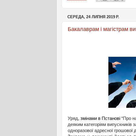
СЕРЕДА, 24 ЛИПНЯ 2019 Р.
Бакалаврам і магістрам в
Уряд
,
змінами
в
Пстанові
“
Про
н
деяким
категоріям
випускників
з
одноразової
адресної
грошової