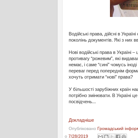
Водійські права, дійсні в Україн
поколінь документів. Які з них в
Нові водійські права в Україні – 
противагу “рожевим”, які видава
немає, і саме “сині” чомусь іно
переваг перед попереднім форма
хочуть отримати “нові” права?
У більшості зарубіжних країн нац
потрібно змінювати. В Україні ц
посвідчень...
Докладніше
Опубліковано
Громадський інформ
о
7/28/2019