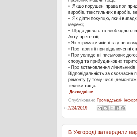
• Якщо порушені права при придб
виробів, текстильних виробів, в
• Як діяти покупцю, який випад
мережі;
• Щодо дієвого та необхідного і
Акту-претензії;
• Як отримати якісні та у повно
• Про гарантії при відключенні 
• При укладенні письмових догов
споруд та прибудинкових терито
• Про встановлення лічильників 
Відповідальність за своєчасне п
ремонту (у тому числі демонтаж
техніки тощо.
Докладніше
Опубліковано
Громадський інформ
о
7/24/2019
В Ужгороді затвердили ва