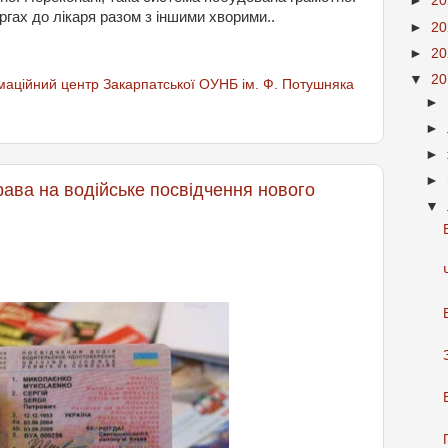
►
2
гах до лікаря разом з іншими хворими..
►
2
►
2
▼
2
аційний центр Закарпатської ОУНБ ім. Ф. Потушняка
►
►
►
►
права на водійське посвідчення нового
▼