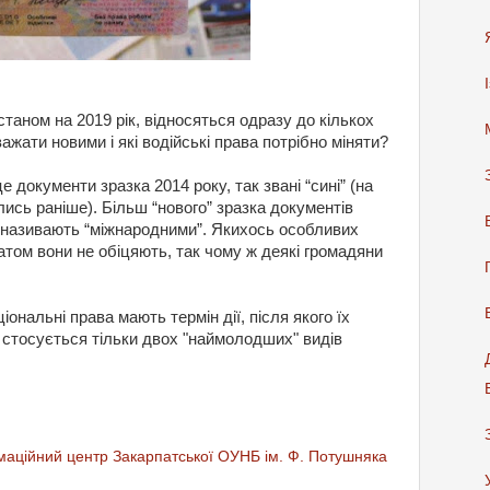
і станом на 2019 рік, відносяться одразу до кількох
важати новими і які водійські права потрібно міняти?
це документи зразка 2014 року, так звані “сині” (на
лись раніше). Більш “нового” зразка документів
ді називають “міжнародними”. Якихось особливих
том вони не обіцяють, так чому ж деякі громадяни
іональні права мають термін дії, після якого їх
е стосується тільки двох "наймолодших" видів
аційний центр Закарпатської ОУНБ ім. Ф. Потушняка