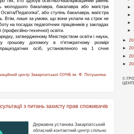
ро
тих
,
хто
здобув
освітньо
-
кваліфікаційний
рівень
ь
молодшого
бакалавра
,
бакалавра
або
магістра
►
1
Освіта
/
Педагогіка
”,
або
ступінь
бакалавра
,
магістра
►
ь
.
Втім, лише за умови, що вони уклали на строк не
►
боту на посадах педагогічних працівників у закладах
 (професійно-технічної) освіти.
►
орядку, затвердженому Міністерством освіти і науки,
►
2
у грошову допомогу в п’ятикратному розмірі
►
2
працездатних осіб, установленого на 1 січня
►
2
►
2
аційний центр Закарпатської ОУНБ ім. Ф. Потушняка
© ГР
ЦЕНТ
ультації з питань захисту прав споживачів
Державна установа Закарпатський
обласний контактний центр спільно