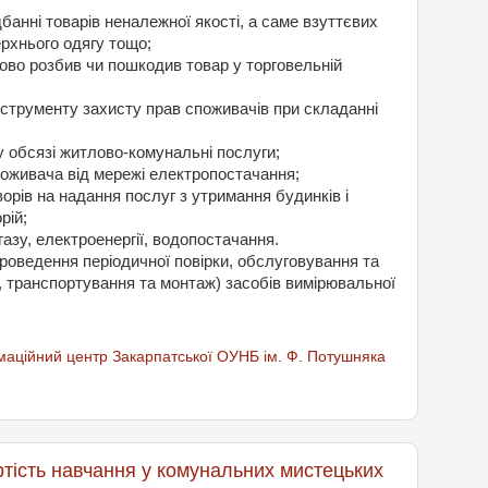
анні товарів неналежної якості, а саме взуттєвих
ерхнього одягу тощо;
ково розбив чи пошкодив товар у торговельній
нструменту захисту прав споживачів при складанні
му обсязі житлово-комунальні послуги;
споживача від мережі електропостачання;
орів на надання послуг з утримання будинків і
рій;
газу, електроенергії, водопостачання.
роведення періодичної повірки, обслуговування та
, транспортування та монтаж) засобів вимірювальної
аційний центр Закарпатської ОУНБ ім. Ф. Потушняка
ртість навчання у комунальних мистецьких