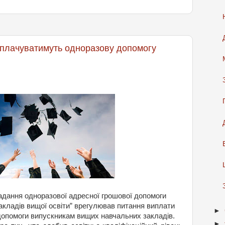
иплачуватимуть одноразову допомогу
адання
одноразової
адресної
грошової
допомоги
акладів
вищої
освіти
”
врегулював
питання
виплати
►
допомоги
випускникам
вищих
навчальних
закладів
.
►