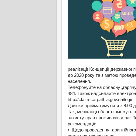
реалізації Концепції державної 
до 2020 року та з метою провед
населення.
Телефонуйте на обласну „гарячу
484. Також надсилайте електро
http://claim.carpathia.gov.ua/login
Дзвінки прийматимуться з 9:00 д
Так, мешканці області зможуть о
захисту прав споживачів у разі 
рекомендації:
• Щодо проведення гарантійного
пральних машин тощо;