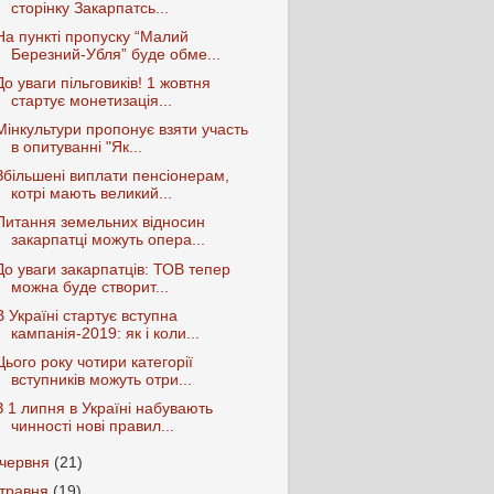
сторінку Закарпатсь...
На пункті пропуску “Малий
Березний-Убля” буде обме...
До уваги пільговиків! 1 жовтня
стартує монетизація...
Мінкультури пропонує взяти участь
в опитуванні "Як...
Збільшені виплати пенсіонерам,
котрі мають великий...
Питання земельних відносин
закарпатці можуть опера...
До уваги закарпатців: ТОВ тепер
можна буде створит...
В Україні стартує вступна
кампанія-2019: як і коли...
Цього року чотири категорії
вступників можуть отри...
З 1 липня в Україні набувають
чинності нові правил...
червня
(21)
травня
(19)