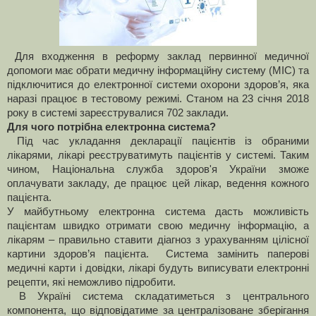
Для входження в реформу заклад первинної медичної
допомоги має обрати медичну інформаційну систему (МІС) та
підключитися до електронної системи охорони здоров’я, яка
наразі працює в тестовому режимі. Станом на 23 січня 2018
року в системі зареєструвалися 702 заклади.
Для чого потрібна електронна система?
Під час укладання декларації пацієнтів із обраними
лікарями, лікарі реєструватимуть пацієнтів у системі. Таким
чином, Національна служба здоров'я України зможе
оплачувати закладу, де працює цей лікар, ведення кожного
пацієнта.
У майбутньому електронна система дасть можливість
пацієнтам швидко отримати свою медичну інформацію, а
лікарям – правильно ставити діагноз з урахуванням цілісної
картини здоров’я пацієнта. Система замінить паперові
медичні карти і довідки, лікарі будуть виписувати електронні
рецепти, які неможливо підробити.
В Україні система складатиметься з центрального
компонента, що відповідатиме за централізоване зберігання