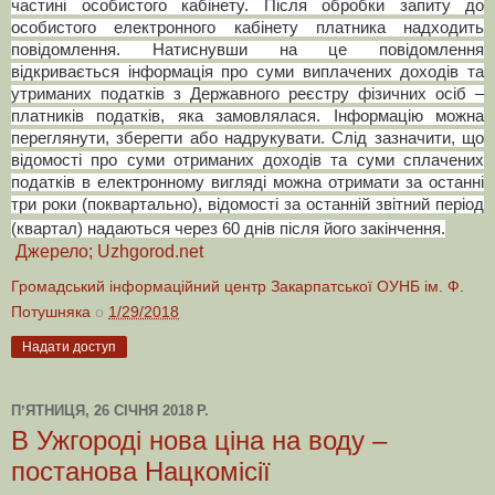
частині особистого кабінету. Після обробки запиту до
особистого електронного кабінету платника надходить
повідомлення. Натиснувши на це повідомлення
відкривається інформація про суми виплачених доходів та
утриманих податків з Державного реєстру фізичних осіб –
платників податків, яка замовлялася. Інформацію можна
переглянути, зберегти або надрукувати. Слід зазначити, що
відомості про суми отриманих доходів та суми сплачених
податків в електронному вигляді можна отримати за останні
три роки (поквартально), відомості за останній звітний період
(квартал) надаються через 60 днів після його закінчення.
Джерело; Uzhgorod.net
Громадський інформаційний центр Закарпатської ОУНБ ім. Ф.
Потушняка
о
1/29/2018
Надати доступ
ПʼЯТНИЦЯ, 26 СІЧНЯ 2018 Р.
В Ужгороді нова ціна на воду –
постанова Нацкомісії