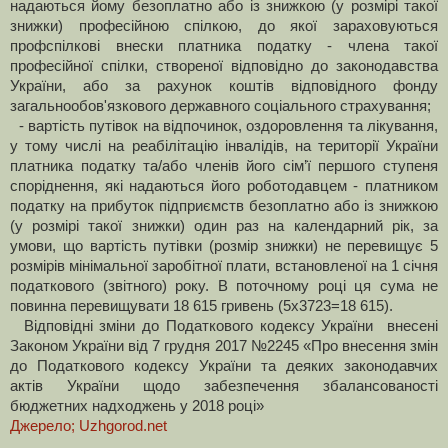
надаються йому безоплатно або із знижкою (у розмірі такої
знижки) професійною спілкою, до якої зараховуються
профспілкові внески платника податку - члена такої
професійної спілки, створеної відповідно до законодавства
України, або за рахунок коштів відповідного фонду
загальнообов'язкового державного соціального страхування;
- вартість путівок на відпочинок, оздоровлення та лікування,
у тому числі на реабілітацію інвалідів, на території України
платника податку та/або членів його сім’ї першого ступеня
споріднення, які надаються його роботодавцем - платником
податку на прибуток підприємств безоплатно або із знижкою
(у розмірі такої знижки) один раз на календарний рік, за
умови, що вартість путівки (розмір знижки) не перевищує 5
розмірів мінімальної заробітної плати, встановленої на 1 січня
податкового (звітного) року. В поточному році ця сума не
повинна перевищувати 18 615 гривень (5х3723=18 615).
Відповідні зміни до Податкового кодексу України
внесені
Законом України від 7 грудня 2017 №2245 «Про внесення змін
до Податкового кодексу України та деяких законодавчих
актів України щодо забезпечення збалансованості
бюджетних надходжень у 2018 році»
Джерело; U
zhgorod.net