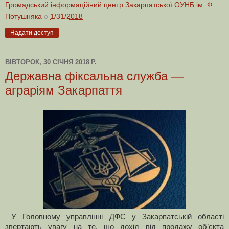
Громадський інформаційний центр Закарпатської ОУНБ ім. Ф.
Потушняка
о
1/31/2018
Надати доступ
ВІВТОРОК, 30 СІЧНЯ 2018 Р.
Державна фіксальна служба —
аграріям Закарпаття
У Головному управлінні ДФС у Закарпатській області
звертають увагу на те, що дохід від продажу об’єкта