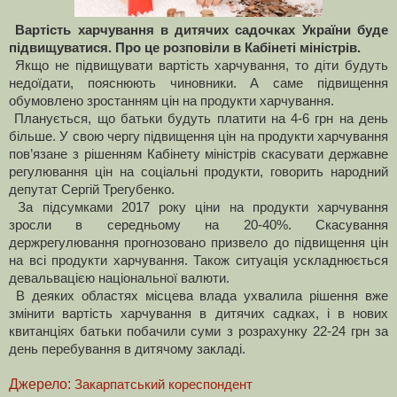
Вартість харчування в дитячих садочках України буде
підвищуватися. Про це розповіли в Кабінеті міністрів.
Якщо не підвищувати вартість харчування, то діти будуть
недоїдати, пояснюють чиновники. А саме підвищення
обумовлено зростанням цін на продукти харчування.
Планується, що батьки будуть платити на 4-6 грн на день
більше. У свою чергу підвищення цін на продукти харчування
пов’язане з рішенням Кабінету міністрів скасувати державне
регулювання цін на соціальні продукти, говорить народний
депутат Сергій Трегубенко.
За підсумками 2017 року ціни на продукти харчування
зросли в середньому на 20-40%. Скасування
держрегулювання прогнозовано призвело до підвищення цін
на всі продукти харчування. Також ситуація ускладнюється
девальвацією національної валюти.
В деяких областях місцева влада ухвалила рішення вже
змінити вартість харчування в дитячих садках, і в нових
квитанціях батьки побачили суми з розрахунку 22-24 грн за
день перебування в дитячому закладі.
Джерело:
Закарпатський кореспондент