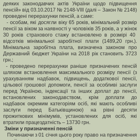
деяких законодавчих актів України щодо підвищення
пенсій» від 03.10.2017 № 2148-VIII (далі – Закон № 2148)
проведені перерахунки пенсій, а саме:
-
особам
,
які досягли віку
65
років
,
мінімальний розмір
пенсії за віком за наявності у чоловіків
35
років
,
а у жінок
30
років страхового стажу встановлено в розмірі
40
відсотків мінімальної заробітної плати
(1489,20
грн
.).
Мінімальна заробітна плата, визначена законом про
Державний бюджет України на 2018 рік становить 3723
грн.;
- проведено перерахунки раніше призначених пенсій
шляхом встановлення максимального розміру пенсії (з
урахуванням надбавок, підвищень, додаткової пенсії,
цільової грошової допомоги, пенсії за особливі заслуги
перед Україною, індексації та інших доплат до пенсії,
встановлених законодавством, крім доплати до
надбавок окремим категоріям осіб, які мають особливі
заслуги перед Батьківщиною) на рівні десяти
прожиткових мінімумів, установлених для осіб, які
втратили працездатність – 13730 грн.
Зміни у призначенні пенсій
Починаючи з 01 січня цього року право на призначення