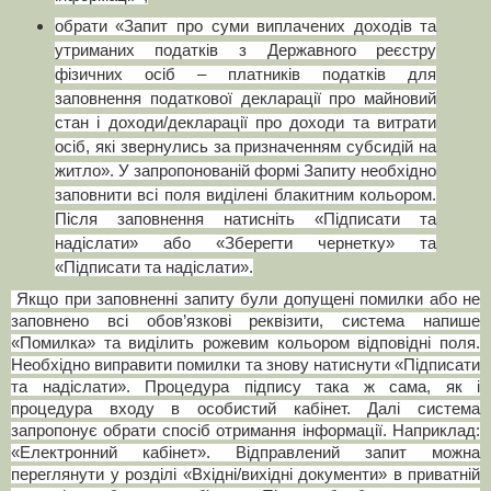
обрати «Запит про суми виплачених доходів та
утриманих податків з Державного реєстру
фізичних осіб – платників податків для
заповнення податкової декларації про майновий
стан і доходи/декларації про доходи та витрати
осіб, які звернулись за призначенням субсидій на
житло». У запропонованій формі Запиту необхідно
заповнити всі поля виділені блакитним кольором.
Після заповнення натисніть «Підписати та
надіслати» або «Зберегти чернетку» та
«Підписати та надіслати».
Якщо при заповненні запиту були допущені помилки або не
заповнено всі обов’язкові реквізити, система напише
«Помилка» та виділить рожевим кольором відповідні поля.
Необхідно виправити помилки та знову натиснути «Підписати
та надіслати». Процедура підпису така ж сама, як і
процедура входу в особистий кабінет. Далі система
запропонує обрати спосіб отримання інформації. Наприклад:
«Електронний кабінет». Відправлений запит можна
переглянути у розділі «Вхідні/вихідні документи» в приватній