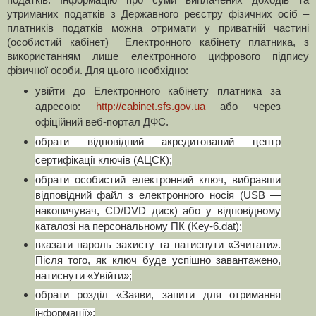
утриманих податків з Державного реєстру фізичних осіб –
платників податків можна отримати у приватній частині
(особистий кабінет) Електронного кабінету платника, з
використанням лише електронного цифрового підпису
фізичної особи.
Для цього необхідно:
увійти до Електронного кабінету платника за
адресою:
http
://
cabinet
.
sfs
.
gov
.
ua
або через
офіційний веб-портал ДФС.
обрати відповідний акредитований центр
сертифікації ключів (АЦСК);
обрати особистий електронний ключ, вибравши
відповідний файл з електронного носія (USB —
накопичувач, СD/DVD диск) або у відповідному
каталозі на персональному ПК (Key-6.dat);
вказати пароль захисту та натиснути «Зчитати».
Після того, як ключ буде успішно завантажено,
натиснути «Увійти»;
обрати розділ «Заяви, запити для отримання
інформації»;