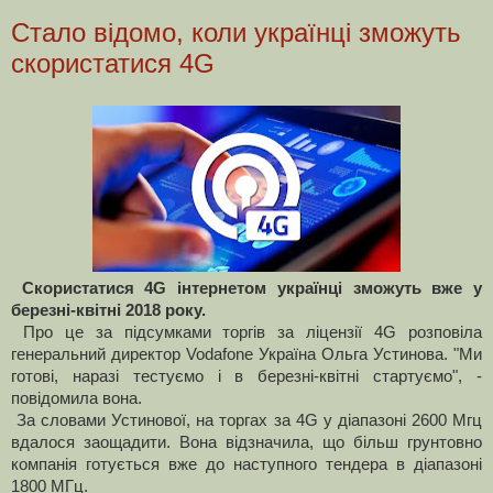
Стало відомо, коли українці зможуть
скористатися 4G
Скористатися 4G інтернетом українці зможуть вже у
березні-квітні 2018 року.
Про це за підсумками торгів за ліцензії 4G розповіла
генеральний директор Vodafone Україна Ольга Устинова.
"Ми
готові, наразі тестуємо і в березні-квітні стартуємо", -
повідомила вона.
За словами Устинової, на торгах за 4G у діапазоні 2600 Мгц
вдалося заощадити. Вона відзначила, що більш грунтовно
компанія готується вже до наступного тендера в діапазоні
1800 МГц.