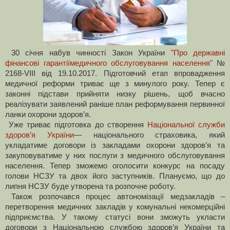
30 січня набув чинності Закон України
"Про державні
фінансові гарантіїмедичного обслуговування населення"
№
2168-VIII від 19.10.2017. Підготовчий етап впровадження
медичної реформи триває ще з минулого року. Тепер є
законні підстави прийняти низку рішень, щоб вчасно
реалізувати заявлений раніше план реформування первинної
ланки охорони здоров’я.
Уже триває підготовка до створення
Національної служби
здоров’я України
— національного страховика, який
укладатиме договори із закладами охорони здоров’я та
закуповуватиме у них послуги з медичного обслуговування
населення. Тепер зможемо оголосити конкурс на посаду
голови НСЗУ та двох його заступників. Плануємо, що до
липня НСЗУ буде утворена та розпочне роботу.
Також розпочався процес автономізації медзакладів –
перетворення медичних закладів у комунальні некомерційні
підприємства. У такому статусі вони зможуть укласти
договори з Національною службою здоров’я України та