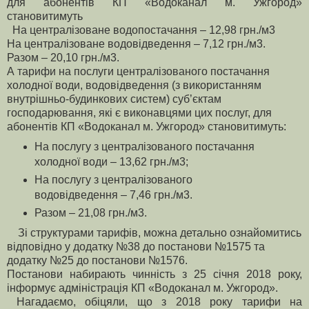
для абонентів КП «Водоканал м. Ужгород»
становитимуть
На централізоване водопостачання – 12,98 грн./м3
На централізоване водовідведення – 7,12 грн./м3.
Разом – 20,10 грн./м3.
А тарифи на послуги централізованого постачання
холодної води, водовідведення (з використанням
внутрішньо-будинкових систем) суб’єктам
господарювання, які є виконавцями цих послуг, для
абонентів КП «Водоканал м. Ужгород» становитимуть:
На послугу з централізованого постачання
холодної води – 13,62 грн./м3;
На послугу з централізованого
водовідведення – 7,46 грн./м3.
Разом – 21,08 грн./м3.
Зі структурами тарифів, можна детально ознайомитись
відповідно у додатку №38 до постанови №1575 та
додатку №25 до постанови №1576.
Постанови набирають чинність з 25 січня 2018 року,
інформує адміністрація КП «Водоканал м. Ужгород».
Нагадаємо, обіцяли, що з 2018 року тарифи на