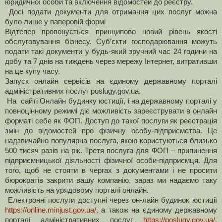
юридичної особи та включення відомостей до реєстру.
Досі подати документи для отримання цих послуг можна
було лише у паперовій формі
Відтепер пропонується принципово новий рівень якості
обслуговування бізнесу. Суб’єкти господарювання можуть
подати такі документи у будь-який зручний час 24 години на
добу та 7 днів на тиждень через мережу Інтернет, витративши
на це купу часу.
З
апуск онлайн сервісів на єдиному державному порталі
адміністративних послуг poslugy.gov.ua.
На
сайті Онлайн будинку юстиції, і на державному порталі у
повноцінному режимі діє можливість зареєструвати в онлайн
форматі себе як ФОП.
Д
оступ до такої послуги як реєстрація
змін до відомостей про фізичну особу-підприємства. Це
надзвичайно популярна послуга, якою користуються близько
500 тисяч разів на рік. Третя послуга для ФОП – припинення
підприємницької діяльності фізичної особи-підприємця. Для
того, щоб не стояти в чергах з документами і не просити
бюрократів закрити вашу компанію, зараз ми надаємо таку
можливість на урядовому порталі онлайн
.
Електронні послуги доступні через он-лайн будинок юстиції
https://online.minjust.gov.ua/,
а також на єдиному державному
порталі адміністративних послуг
https://poslugy.gov.ua/
.