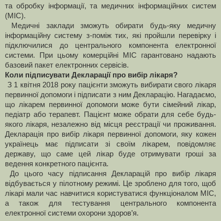
та обробку інформації, та медичних інформаційних систем
(МІС).
Медичні заклади зможуть обирати будь-яку медичну
інформаційну систему з-поміж тих, які пройшли перевірку і
підключилися до центрального компонента електронної
системи. При цьому комерційні МІС гарантовано надають
базовий пакет електронних сервісів.
Коли підписувати Декларації про вибір лікаря?
З 1 квітня 2018 року пацієнти зможуть вибирати свого лікаря
первинної допомоги і підписати з ним Декларацію. Нагадаємо,
що лікарем первинної допомоги може бути сімейний лікар,
педіатр або терапевт. Пацієнт може обрати для себе будь-
якого лікаря, незалежно від місця реєстрації чи проживання.
Декларація про вибір лікаря первинної допомоги, яку кожен
українець має підписати зі своїм лікарем, повідомляє
державу, що саме цей лікар буде отримувати гроші за
ведення конкретного пацієнта.
До цього часу підписання Декларацій про вибір лікаря
відбувається у пілотному режимі. Це зроблено для того, щоб
лікарі мали час навчитися користуватися функціоналом МІС,
а також для тестування центрального компонента
електронної системи охорони здоров’я.