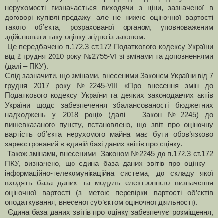
нерухомості визначається виходячи з ціни, зазначеної в
договорі купівлі-продажу, але не нижче оціночної вартості
такого об’єкта, розрахованої органом, уповноваженим
здійснювати таку оцінку згідно із законом.
Це передбачено п.172.3 ст.172 Податкового кодексу України
від 2 грудня 2010 року №2755-VI зі змінами та доповненнями
(далі – ПКУ).
Слід зазначити, що змінами, внесеними Законом України від 7
грудня 2017 року №2245-VIII «Про внесення змін до
Податкового кодексу України та деяких законодавчих актів
України щодо забезпечення збалансованості бюджетних
надходжень у 2018 році» (далі – Закон №2245) до
вищевказаного пункту, встановлено, що звіт про оціночну
вартість об’єкта нерухомого майна має бути обов’язково
зареєстрований в єдиній базі даних звітів про оцінку.
Також змінами, внесеними Законом №2245 до п.172.3 ст.172
ПКУ, визначено, що єдина база даних звітів про оцінку –
інформаційно-телекомунікаційна система, до складу якої
входять база даних та модуль електронного визначення
оціночної вартості (з метою перевірки вартості об’єктів
оподаткування, внесеної суб’єктом оціночної діяльності).
Єдина база даних звітів про оцінку забезпечує розміщення,