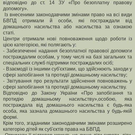
відповідно до ст. 14 ЗУ «Про безоплатну правову
допомогу».
Із внесеними законодавчими змінами право на всі види
БВПД отримали й особи, які постраждали від
домашнього насильства або насильства за ознакою
статі.
Центри отримали нові повноваження щодо роботи із
цією категорією, які полягають у:
- Забезпеченні надання безоплатної правової допомоги
постраждалим особам, у тому числі на базі загальних та
спеціальних служб підтримки постраждалих осіб;
- Взаємодії із іншими суб'єктами, що здійснюють заходи у
сфері запобігання та протидії домашньому насильству;
- Звітування про результати здійснення повноважень у
сфері запобігання та протидії домашньому насильству.
Відповідно до Закону України «Про запобігання та
протидію домашньому насильству»,особою, яка
постраждала від домашнього насильства є будь-яка
особа, яка зазнала домашнього насильства у будь-якій
формі.
Крім того, згаданими законодавчими змінами розширено
категорію дітей як суб'єктів права на БВПД.