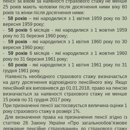
пенсії за віком за наявності страхового стажу не менше
25 років мають чоловіки після досягнення ними віку 60
років та жінки після досягнення ними:
-
58 років
– які народилися з 1 квітня 1959 року по 30
вересня 1959 року;
-
58 років
6 місяців - які народилися з 1 жовтня 1959
року по 31 березня 1960 року;
-
59 років
- які народилися з 1 квітня 1960 року по 30
вересня 1960 року;
-
59 років
6 місяців - які народилися з 1 жовтня 1960
року по 31 березня 1961 року;
-
60 років
- які народилися з 1 квітня 1961 року по 31
грудня 1961 року.
Наявність необхідного страхового стажу визначається
на дату досягнення відповідного пенсійного віку. Якщо
пенсійний вік виповнився до 01.01.2018, право на пенсію
визначається за наявності страхового стажу не менше
15 років по 31 грудня 2017 року.
При призначенні пенсії застосовується величина оцінки 1
року страхового стажу в розмірі 1%.
Для визначення права на призначення пенсії згідно із
статтею 26 Закону України «Про загальнообов’язкове
державне пенсійне страхування» до страхового стажу