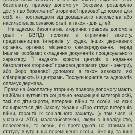
безоплатну правову допомогу». Зокрема, розширено
доступ до безоплатної вторинної правової допомоги для
осіб, які постраждали від домашнього насильства або
насильства за ознакою статі, а також - для дітей.
Нагадаємо, безоплатна вторинна правова допомога
(далі - БВПД) полягає в отриманні захисту,
представництва інтересів у судах, інших державних
органах, органах місцевого самоврядування, перед
іншими особами; складення документів процесуального
характеру. Її надають юристи центрів з надання
безоплатної вторинної правової допомоги (далі - центри),
або бюро правової допомоги, а також адвокати, які
співпрацюють із центрами. Послуги юристів та адвокатів
оплачує держава.
Право на безоплатну вторинну правову допомогу мають
найбільш чутливі та соціально незахищені категорії осіб,
такі як: діти-сироти, ветерани війни та особи, на яких
поширюється дія Закону України «Про статус ветеранів
війни, гарантії їх соціального захисту» (у том числі й
учасники АТО), малозабезпечені, люди з інвалідністю,
переселенці та особи, які претендують на отримання
статусу внутрішньо переміщеної особи, біженці, та інші