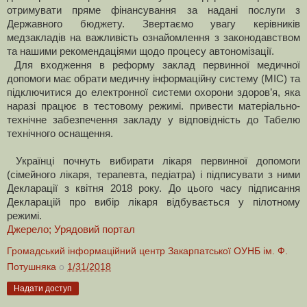
отримувати пряме фінансування за надані послуги з
Державного бюджету. Звертаємо увагу керівників
медзакладів на важливість ознайомлення з законодавством
та нашими рекомендаціями щодо процесу автономізації.
Для входження в реформу заклад первинної медичної
допомоги має обрати медичну інформаційну систему (МІС) та
підключитися до електронної системи охорони здоров’я, яка
наразі працює в тестовому режимі. привести матеріально-
технічне забезпечення закладу у відповідність до Табелю
технічного оснащення.
Українці почнуть вибирати лікаря первинної допомоги
(сімейного лікаря, терапевта, педіатра) і підписувати з ними
Декларації з квітня 2018 року. До цього часу підписання
Декларацій про вибір лікаря відбувається у пілотному
режимі.
Джерело; Урядовий портал
Громадський інформаційний центр Закарпатської ОУНБ ім. Ф.
Потушняка
о
1/31/2018
Надати доступ