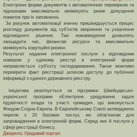
Електронні форми документів з автоматичною перевіркою та
підказками максимально мінімізують ризик допущення
помилок при їх заповненні.
За рахунок автоматизації значно пришвидшується процес
розгляду документів від суб’єктів звернення та ухвалення
відповідного рішення. Такі нововведення дозволять
заощадити час, фінансові ресурси та максимально
мінімізують корупційні ризики.
Результат надання електронної послуги з відповідним
номером у єдиному реєстрі в електронній формі
направляється суб’єкту господарювання. Також можливо
перевірити факт реєстрації шляхом доступу до публічної
інформації з єдиного державного реєстру.
Ініціатива реалізується за підтримки Швейцарсько-
української програми «Електроне урядування задля
підзвітності влади та участі громади», що виконується
Фондом Східна Європа.
В Європейському Союзі затверджено
перелік з 20 базових послуг, які обов’язкові для
запровадження в електронній формі. Серед них й послуги у
сфері реєстрації бізнесу
.
Джерело; Урядовий портал