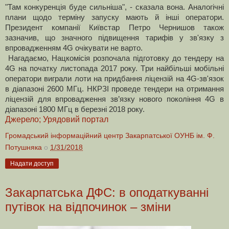
"Там конкуренція буде сильніша", - сказала вона.
Аналогічні
плани щодо терміну запуску мають й інші оператори.
Президент компанії Київстар Петро Чернишов також
зазначив, що значного підвищення тарифів у зв'язку з
впровадженням 4G очікувати не варто.
Нагадаємо,
Нацкомісія розпочала підготовку до тендеру на
4G на початку листопада 2017 року. Т
ри найбільші мобільні
оператори виграли лоти на придбання ліцензій на 4G-зв'язок
в діапазоні 2600 МГц.
НКРЗІ проведе тендери на отримання
ліцензій для впровадження зв’язку нового покоління 4G в
діапазоні 1800 МГц в березні 2018 року.
Джерело; Урядовий портал
Громадський інформаційний центр Закарпатської ОУНБ ім. Ф.
Потушняка
о
1/31/2018
Надати доступ
Закарпатська ДФС: в оподаткуванні
путівок на відпочинок – зміни