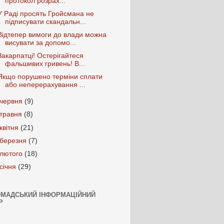
протокол розрах...
У Раді просять Гройсмана не
підписувати скандальн...
Відтепер вимоги до влади можна
висувати за допомо...
Закарпатці! Остерігайтеся
фальшивих гривень! В...
Якщо порушено терміни сплати
або неперерахування ...
червня
(9)
травня
(8)
квітня
(21)
березня
(7)
лютого
(18)
січня
(29)
ОМАДСЬКИЙ ІНФОРМАЦІЙНИЙ
Р