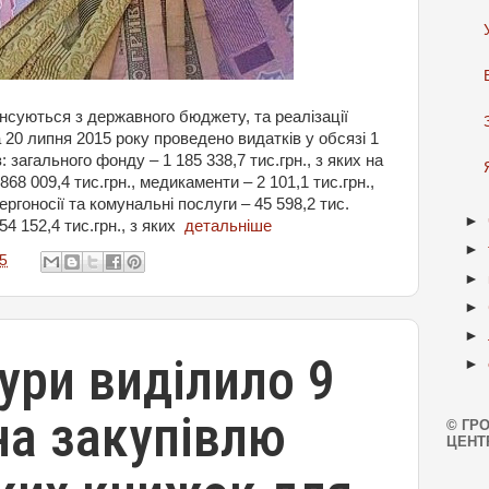
нсуються з державного бюджету, та реалізації
20 липня 2015 року проведено видатків у обсязі 1
із: загального фонду – 1 185 338,7 тис.грн., з яких на
68 009,4 тис.грн., медикаменти – 2 101,1 тис.грн.,
ергоносії та комунальні послуги – 45 598,2 тис.
►
54 152,4 тис.грн., з яких
детальніше
►
5
►
►
►
ури виділило 9
►
на закупівлю
© ГР
ЦЕНТ