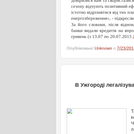
довірилися нам та скористали
сезону відчують позитивний ефе
істотно відрізнятися від тих пл
енергозбереження», - підкресл
За його словами, після відно
банки видали кредитів на впр
гривень (з 13.07 по 20.07.2015
Д
Опубліковано
Unknown
о
7/23/201
В Ужгороді легалізува
Т
к
Ч
л