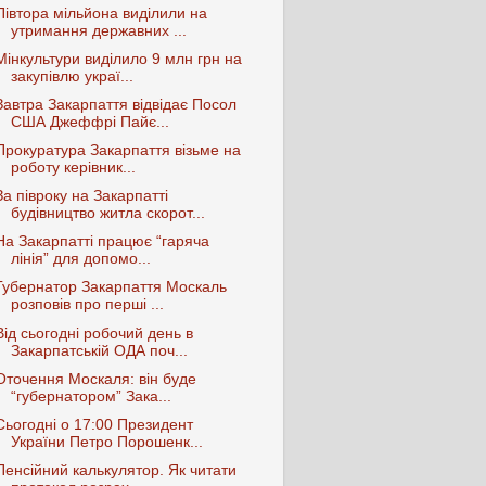
Півтора мільйона виділили на
утримання державних ...
Мінкультури виділило 9 млн грн на
закупівлю украї...
Завтра Закарпаття відвідає Посол
США Джеффрі Пайє...
Прокуратура Закарпаття візьме на
роботу керівник...
За півроку на Закарпатті
будівництво житла скорот...
На Закарпатті працює “гаряча
лінія” для допомо...
Губернатор Закарпаття Москаль
розповів про перші ...
Від сьогодні робочий день в
Закарпатській ОДА поч...
Оточення Москаля: він буде
“губернатором” Зака...
Сьогодні о 17:00 Президент
України Петро Порошенк...
Пенсійний калькулятор. Як читати