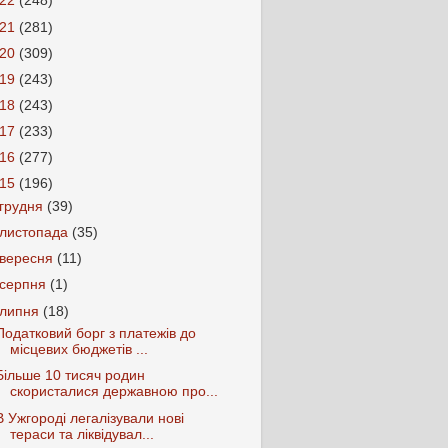
022
(248)
021
(281)
020
(309)
019
(243)
018
(243)
017
(233)
016
(277)
015
(196)
грудня
(39)
листопада
(35)
вересня
(11)
серпня
(1)
липня
(18)
Податковий борг з платежів до
місцевих бюджетів ...
Більше 10 тисяч родин
скористалися державною про...
В Ужгороді легалізували нові
тераси та ліквідувал...