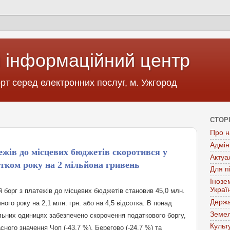
 інформаційний центр
т серед електронних послуг, м. Ужгород
СТОР
Про н
Адмін
ежів до місцевих бюджетів скоротився у
Актуа
атком року на 2 мільйона гривень
Для п
Інозе
Украї
й борг з платежів до місцевих бюджетів становив 45,0 млн.
Держа
ного року на 2,1 млн. грн. або на 4,5 відсотка. В понад
Земел
льних одиницях забезпечено скорочення податкового боргу,
Культ
сного значення Чоп (-43,7 %), Берегово (-24,7 %) та