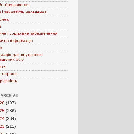
йн-бронювання
 і зайнятість населення
цина
а
йне і соціальне забезпечення
ична інформація
зм
мація для внутрішньо
іщених осіб
кти
нтеграція
р’єрність
 ARCHIVE
026
(197)
025
(286)
024
(284)
023
(211)