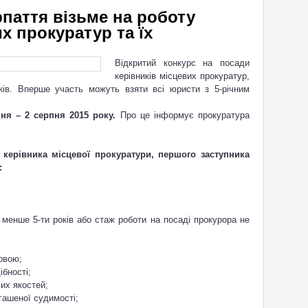
паття візьме на роботу
х прокуратур та їх
Відкритий конкурс на посади
керівників місцевих прокуратур,
иків. Вперше участь можуть взяти всі юристи з 5-річним
пня – 2 серпня 2015 року.
Про це інформує прокуратура
керівника місцевої прокуратури, першого заступника
:
України;
енше 5-ти років або стаж роботи на посаді прокурора не
х років;
авною мовою;
бності;
х якостей;
ашеної судимості;