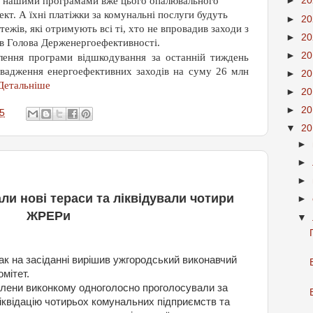
ся нашими програмами вже цього опалювального
►
2
кт. А їхні платіжки за комунальні послуги будуть
►
2
атежів, які отримують всі ті, хто не впровадив заходи з
►
2
ив Голова Держенергоефективності.
►
2
влення програми відшкодування за останній тиждень
овадження енергоефективних заходів на суму 26 млн
►
2
етальніше
►
2
►
2
5
▼
2
►
►
►
ли нові тераси та ліквідували чотири
►
ЖРЕРи
▼
ак на засіданні вирішив ужгородський виконавчий
омітет.
лени виконкому одноголосно проголосували за
іквідацію чотирьох комунальних підприємств та