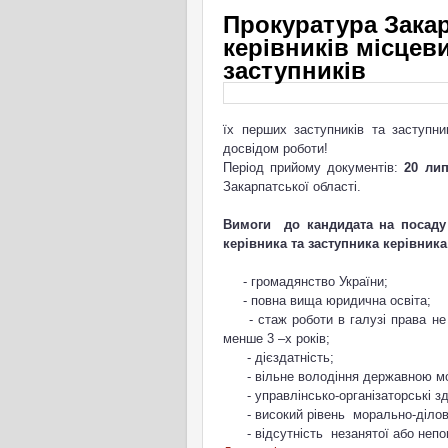
Прокуратура Закар
керівників місцеви
заступників
їх перших заступників та заступн
досвідом роботи!
Період прийому документів:
20 ли
Закарпатської області.
Вимоги до кандидата на посаду 
керівника та заступника керівника
- громадянство 
- повна вища юридична освіта;
- стаж роботи в галузі права не м
менше 3 –
- дієздатність;
- вільне володіння держ
- управлінсько-організаторські зді
- високий рівень морально-ділови
- відсутність незанятої або непог