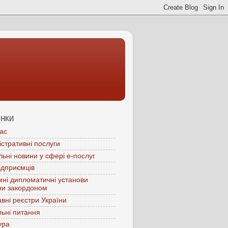
ІНКИ
ас
істративні послуги
льні новини у сфері е-послуг
ідприємців
мні дипломатичні установи
ни закордоном
вні реєстри України
ьні питання
ура