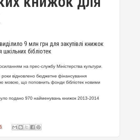
ких книжок для
к
виділило 9 млн грн для закупівлі книжок
 шкільних бібліотек
посиланням на прес-службу Міністерства культури.
і роки відновлено бюджетне фінансування
кою мовою, що поповнить фонди бібліотек новими
 було подано 970 найменувань книжок 2013-2014
5