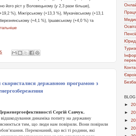
Онла
о його ріст у Воловецькому (у 2,3 рази більше),
Праця
+19,2 %), Міжгірському (+13,3 %), Мукачівському (+13,1
Меди
березнянському (+4,1 %), Іршавському (+4,0 %) та
Освіт
тальніше
Пенсі
Юрид
Тури
5
Інфор
перем
Конта
Євроі
Безба
н скористалися державною програмою з
енергозбереження
BLOG
►
2
Держенергоефективності Сергій Савчук.
►
2
 відшкодування динаміка попиту на державну
►
2
ояснюється тим, що люди нам повірили. Вони повірили
►
2
обов’язання. Переконаний, що всі ті родини, які