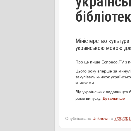
українсь
бібліоте
Міністерство культури 
українською мовою для
Про це пише Еспресо.
TV
з 
Цього року вперше за минул
закупівель книжок українсь
книжками.
Від українських видавництв
років випуску.
Детальніше
Опубліковано
Unknown
о
7/20/201