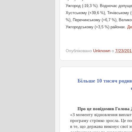
Ужгород (-19,3 %). Водночас допущен
Хустському (+39,6 %), Тячівському (
%), Перечинському (+6,7 %), Велико
Ужгородському (+3,5 %) районах.
Де
Опубліковано
Unknown
о
7/23/201
Більше 10 тисяч роди
Про це повідомив Голова 
«З моменту відновлення виплат
програму стрімко зросла. Це п
в те, що держава виконує свої з