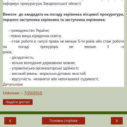
інформує прокуратура Закарпатської області.
Вимоги до кандидата на посаду керівника місцевої прокуратури,
першого заступника керівника та заступника керівника:
- громадянство України;
- повна вища юридична освіта;
- стаж роботи в галузі права не менше 5-ти років або стаж роботи
на посаді прокурора не менше 3 –х
років;
- дієздатність;
- вільне володіння державною мовою;
- управлінсько-організаторські здібності;
- високий рівень морально-ділових якостей;
- відсутність незанятої або непогашеної судимості;
Детальніше
Unknown
о
7/20/2015
Надати доступ
‹
›
Головна сторінка