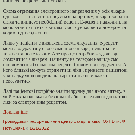
виписує невролог чи психіатр.
Схема отримання електронного направлення у всіх лікарів
однакова — пацієнт записується на прийом, лікар проводить
огляд та виписує необхідний рецепт. Е-рецепт надходить на
мобільний пацієнта у вигляді смс із унікальним номером та
кодом підтвердження.
Якщо у пацієнта є визначена схема лікування, е-рецепт
можна одержати у свого сімейного лікаря, педіатра чи
терапевта по телефону. Але про це потрібно заздалегідь
домовитися з лікарем. Пацієнту на телефон надійде смс-
повідомлення із номером рецепта і кодом підтвердження. А
його близькі можуть отримати ці ліки і принести пацієнтові,
у випадку якщо людина на карантині або їй важко
пересуватися.
Далі пацієнтові потрібно знайти зручну для нього аптеку, в
якій можна одержати безоплатні або з невеликою доплатою
ліки за електронним рецептом.
Докладніше
Громадський інформаційний центр Закарпатської ОУНБ ім. Ф.
Потушняка
о
1/21/2022