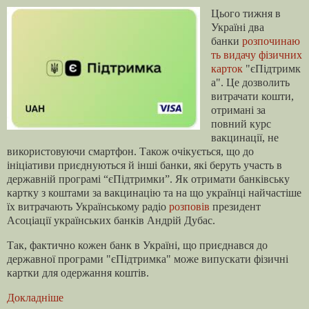
Цього тижня в
Україні два
банки
розпочинаю
ть видачу фізичних
карток
"єПідтримк
а". Це дозволить
витрачати кошти,
отримані за
повний курс
вакцинації, не
використовуючи смартфон. Також очікується, що до
ініціативи приєднуються й інші банки, які беруть участь в
державній програмі “єПідтримки”. Як отримати банківську
картку з коштами за вакцинацію та на що українці найчастіше
їх витрачають Українському радіо
розповів
президент
Асоціації українських банків Андрій Дубас.
Так, фактично кожен банк в Україні, що приєднався до
державної програми "єПідтримка" може випускати фізичні
картки для одержання коштів.
Докладніше