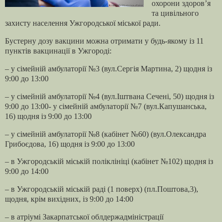
охорони здоров’я
та цивільного
захисту населення Ужгородської міської ради.
Бустерну дозу вакцини можна отримати у будь-якому із 11
пунктів вакцинації в Ужгороді:
– у сімейній амбулаторії №3 (вул.Сергія Мартина, 2) щодня із
9:00 до 13:00
– у сімейній амбулаторії №4 (вул.Іштвана Сечені, 50) щодня із
9:00 до 13:00- у сімейній амбулаторії №7 (вул.Капушанська,
16) щодня із 9:00 до 13:00
– у сімейній амбулаторії №8 (кабінет №60) (вул.Олександра
Грибоєдова, 16) щодня із 9:00 до 13:00
– в Ужгородській міській поліклініці (кабінет №102) щодня із
9:00 до 14:00
– в Ужгородській міській раді (1 поверх) (пл.Поштова,3),
щодня, крім вихідних, із 9:00 до 14:00
– в атріумі Закарпатської облдержадміністрації