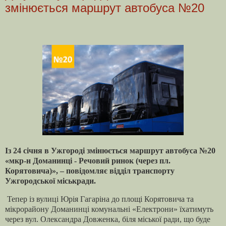
змінюється маршрут автобуса №20
Із 24 січня в Ужгороді змінюється маршрут автобуса №20
«мкр-н Доманинці - Речовий ринок (через пл.
Корятовича)», – повідомляє відділ транспорту
Ужгородської міськради.
Тепер із вулиці Юрія Гагаріна до площі Корятовича та
мікрорайону Доманинці комунальні «Електрони» їхатимуть
через вул. Олександра Довженка, біля міської ради, що буде