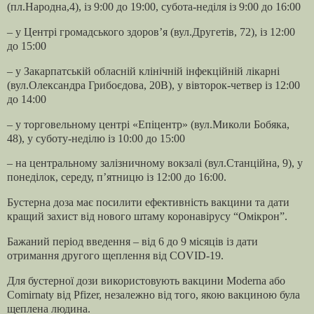
(пл.Народна,4), із 9:00 до 19:00, субота-неділя із 9:00 до 16:00
– у Центрі громадського здоров’я (вул.Другетів, 72), із 12:00
до 15:00
– у Закарпатській обласній клінічній інфекційній лікарні
(вул.Олександра Грибоєдова, 20В), у вівторок-четвер із 12:00
до 14:00
– у торговельному центрі «Епіцентр» (вул.Миколи Бобяка,
48), у суботу-неділю із 10:00 до 15:00
– на центральному залізничному вокзалі (вул.Станційна, 9), у
понеділок, середу, п’ятницю із 12:00 до 16:00.
Бустерна доза має посилити ефективність вакцини та дати
кращий захист від нового штаму коронавірусу “Омікрон”.
Бажаний період введення – від 6 до 9 місяців із дати
отримання другого щеплення від COVID-19.
Для бустерної дози використовують вакцини Moderna або
Comirnaty від Pfizer, незалежно від того, якою вакциною була
щеплена людина.