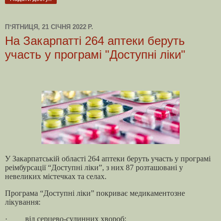
ПʼЯТНИЦЯ, 21 СІЧНЯ 2022 Р.
На Закарпатті 264 аптеки беруть
участь у програмі "Доступні ліки"
У Закарпатській області 264 аптеки беруть участь у програмі
реімбурсації “Доступні ліки”, з них 87 розташовані у
невеликих містечках та селах.
Програма “Доступні ліки” покриває медикаментозне
лікування:
· від серцево-судинних хвороб;