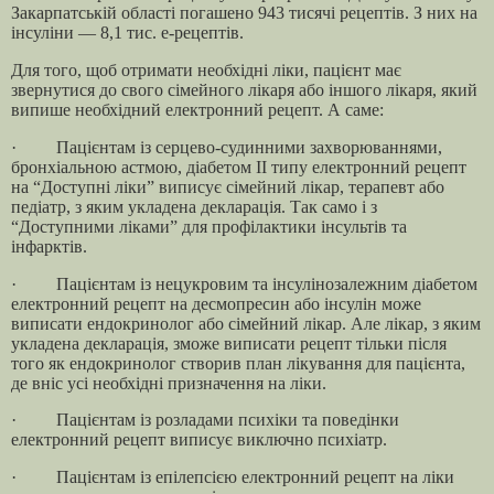
Закарпатській області погашено 943 тисячі рецептів. З них на
інсуліни — 8,1 тис. е-рецептів.
Для того, щоб отримати необхідні ліки, пацієнт має
звернутися до свого сімейного лікаря або іншого лікаря, який
випише необхідний електронний рецепт. А саме:
· Пацієнтам із серцево-судинними захворюваннями,
бронхіальною астмою, діабетом ІІ типу електронний рецепт
на “Доступні ліки” виписує сімейний лікар, терапевт або
педіатр, з яким укладена декларація. Так само і з
“Доступними ліками” для профілактики інсультів та
інфарктів.
· Пацієнтам із нецукровим та інсулінозалежним діабетом
електронний рецепт на десмопресин або інсулін може
виписати ендокринолог або сімейний лікар. Але лікар, з яким
укладена декларація, зможе виписати рецепт тільки після
того як ендокринолог створив план лікування для пацієнта,
де вніс усі необхідні призначення на ліки.
· Пацієнтам із розладами психіки та поведінки
електронний рецепт виписує виключно психіатр.
· Пацієнтам із епілепсією електронний рецепт на ліки