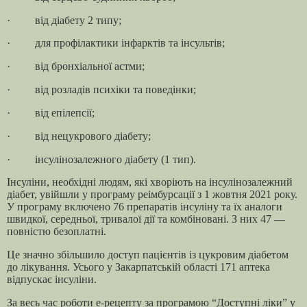
· від діабету 2 типу;
· для профілактики інфарктів та інсультів;
· від бронхіальної астми;
· від розладів психіки та поведінки;
· від епілепсії;
· від нецукрового діабету;
· інсулінозалежного діабету (1 тип).
Інсуліни, необхідні людям, які хворіють на інсулінозалежний
діабет, увійшли у програму реімбурсації з 1 жовтня 2021 року.
У програму включено 76 препаратів інсуліну та їх аналоги
швидкої, середньої, тривалої дії та комбіновані. З них 47 —
повністю безоплатні.
Це значно збільшило доступ пацієнтів із цукровим діабетом
до лікування. Усього у Закарпатській області 171 аптека
відпускає інсуліни.
За весь час роботи е-рецепту за програмою “Доступні ліки” у