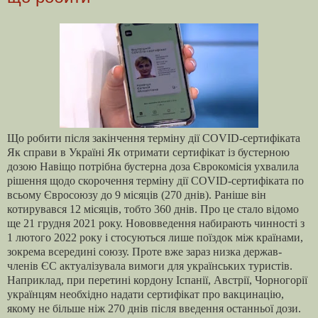
Що робити після закінчення терміну дії COVID-сертифіката
Як справи в Україні Як отримати сертифікат із бустерною
дозою Навіщо потрібна бустерна доза Єврокомісія ухвалила
рішення щодо скорочення терміну дії COVID-сертифіката по
всьому Євросоюзу до 9 місяців (270 днів). Раніше він
котирувався 12 місяців, тобто 360 днів. Про це стало відомо
ще 21 грудня 2021 року. Нововведення набирають чинності з
1 лютого 2022 року і стосуються лише поїздок між країнами,
зокрема всередині союзу. Проте вже зараз низка держав-
членів ЄС актуалізувала вимоги для українських туристів.
Наприклад, при перетині кордону Іспанії, Австрії, Чорногорії
українцям необхідно надати сертифікат про вакцинацію,
якому не більше ніж 270 днів після введення останньої дози.