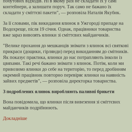
побутових відходів. Ні в якому разі не складати їх у самі
контейнери, а залишати поруч. Так само не бажано їх
складати у сміттєві пакети", — розповіла Наталія Якубик.
За її словами, пік викидання ялинок в Ужгороді припаде на
Водохреще, після 19 січня. Однак, працівники товариства
вже зараз вивозять ялинки зі сміттєвих майданчиків.
"Велике прохання до мешканців знімати з ялинок всі святкові
прикраси (дощики, гірлянди) перед викиданням до смітників.
Як показує практика, ялинки до нас потрапляють інколи із
цвяхами. Такі речі бажано знімати з ялинок. Потім, коли ми
привозимо ялинки до себе на територію, то перед дробінням
окремий працівник повторно перевіряє ялинки на наявність
зайвих предметів", — розповіла директорка товариства.
З подроблених ялинок виробляють паливні брикети
Вона повідомила, що ялинки після вивезення зі сміттєвих
майданчиків подрібнюють.
Докладніше