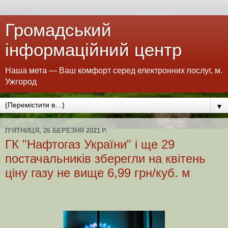
Громадський
інформаційний центр
Наша мета — Ваш комфорт серед електронних послуг, м.
Ужгород
▼
ПʼЯТНИЦЯ, 26 БЕРЕЗНЯ 2021 Р.
ГК "Нафтогаз України" і ще 29
постачальників зберегли на квітень
ціну газу не вище 6,99 грн/куб. м