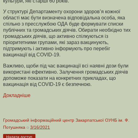
культури, які старші 60 років.
У структурі Департаменту охорони здоров’я кожної
області має бути визначена відповідальна особа, яка
спільно з пресслужбою ОДА буде формувати списки
публічних та громадських діячів. Обирати необхідно тих
громадських діячів, що активно спілкуються із
пріоритетними групами, які зараз вакцинують,
підтримують і активно інформують про перебіг
вакцинації від COVID-19.
Важливо, щоби під час вакцинації всі наявні дози були
використані ефективно. Залучення громадських діячів
допоможе показати на конкретних прикладах, що
вакцинація від COVID-19 є безпечною.
Докладніше
Громадський інформаційний центр Закарпатської ОУНБ ім. Ф.
Потушняка
о
3/16/2021
Надати доступ