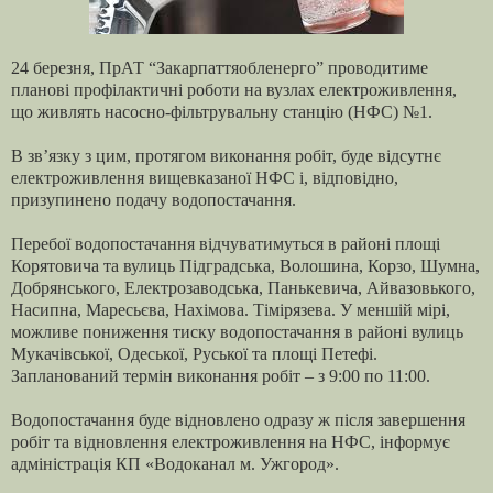
24 березня, ПрАТ “Закарпаттяобленерго” проводитиме
планові профілактичні роботи на вузлах електроживлення,
що живлять насосно-фільтрувальну станцію (НФС) №1.
В зв’язку з цим, протягом виконання робіт, буде відсутнє
електроживлення вищевказаної НФС і, відповідно,
призупинено подачу водопостачання.
Перебої водопостачання відчуватимуться в районі площі
Корятовича та вулиць Підградська, Волошина, Корзо, Шумна,
Добрянського, Електрозаводська, Панькевича, Айвазовького,
Насипна, Маресьєва, Нахімова. Тімірязева. У меншій мірі,
можливе пониження тиску водопостачання в районі вулиць
Мукачівської, Одеської, Руської та площі Петефі.
Запланований термін виконання робіт – з 9:00 по 11:00.
Водопостачання буде відновлено одразу ж після завершення
робіт та відновлення електроживлення на НФС, інформує
адміністрація КП «Водоканал м. Ужгород».