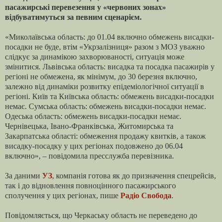
пасажирські перевезення у «червоних зонах»
відбуватимуться за певним сценарієм.
«Миколаївська область: до 01.04 включно обмежень висадки-
посадки не буде, втім «Укрзалізниця» разом з МОЗ уважно
слідкує за динамікою захворюваності, ситуація може
змінитися. Львівська область: висадка та посадка пасажирів у
регіоні не обмежена, як мінімум, до 30 березня включно,
залежно від динаміки розвитку епідеміологічної ситуації в
регіоні. Київ та Київська область: обмежень висадки-посадки
немає. Сумська область: обмежень висадки-посадки немає.
Одеська область: обмежень висадки-посадки немає.
Чернівецька, Івано-Франківська, Житомирська та
Закарпатська області: обмеження продажу квитків, а також
висадку-посадку у цих регіонах подовжено до 06.04
включно», – повідомила пресслужба перевізника.
За даними
УЗ
, компанія готова як до призначення спецрейсів,
так і до відновлення повноцінного пасажирського
сполучення у цих регіонах, пише
Радіо Свобода
.
Повідомляється, що Черкаську область не переведено до