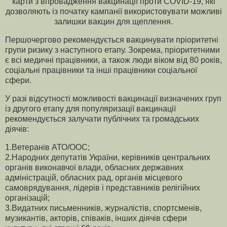
карти з впровадження вакцинації проти COVID-19, які
дозволяють із початку кампанії використовувати можливі
залишки вакцин для щеплення.
Першочергово рекомендується вакцинувати пріоритетні
групи ризику з наступного етапу. Зокрема, пріоритетними
є всі медичні працівники, а також люди віком від 80 років,
соціальні працівники та інші працівники соціальної
сфери.
У разі відсутності можливості вакцинації визначених груп
із другого етапу для популяризації вакцинації
рекомендується залучати публічних та громадських
діячів:
1.Ветеранів АТО/ООС;
2.Народних депутатів України, керівників центральних
органів виконавчої влади, обласних державних
адміністрацій, обласних рад, органів місцевого
самоврядування, лідерів і представників релігійних
організацій;
3.Видатних письменників, журналістів, спортсменів,
музикантів, акторів, співаків, інших діячів сфери