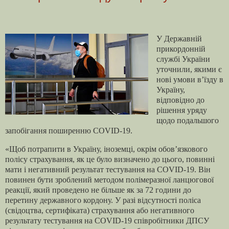
У Державній
прикордонній
службі України
уточнили, якими є
нові умови в’їзду в
Україну,
відповідно до
рішення уряду
щодо подальшого
запобігання поширенню COVID-19.
«Щоб потрапити в Україну, іноземці, окрім обов’язкового
полісу страхування, як це було визначено до цього, повинні
мати і негативний результат тестування на COVID-19. Він
повинен бути зроблений методом полімеразної ланцюгової
реакції, який проведено не більше як за 72 години до
перетину державного кордону. У разі відсутності поліса
(свідоцтва, сертифіката) страхування або негативного
результату тестування на COVID-19 співробітники ДПСУ