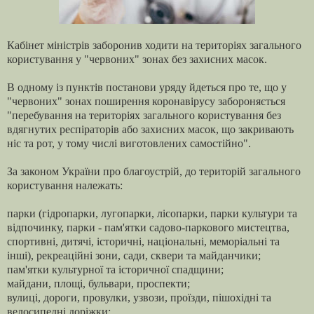
Кабінет міністрів заборонив ходити на територіях загального
користування у "червоних" зонах без захисних масок.
В одному із пунктів постанови уряду йдеться про те, що у
"червоних" зонах поширення коронавірусу забороняється
"перебування на територіях загального користування без
вдягнутих респіраторів або захисних масок, що закривають
ніс та рот, у тому числі виготовлених самостійно".
За законом України про благоустрій, до територій загального
користування належать:
парки (гідропарки, лугопарки, лісопарки, парки культури та
відпочинку, парки - пам'ятки садово-паркового мистецтва,
спортивні, дитячі, історичні, національні, меморіальні та
інші), рекреаційні зони, сади, сквери та майданчики;
пам'ятки культурної та історичної спадщини;
майдани, площі, бульвари, проспекти;
вулиці, дороги, провулки, узвози, проїзди, пішохідні та
велосипедні доріжки;