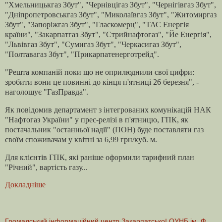
"Хмельницькгаз Збут", "Чернівцігаз Збут", "Чернігівгаз Збут",
"Дніпропетровськгаз Збут", "Миколаївгаз Збут", "Житомиргаз
Збут", "Запоріжгаз Збут", "Гласкомерц", "ТАС Енергія
країни", "Закарпатгаз Збут", "Стрийнафтогаз", "Йе Енергія",
"Львівгаз Збут", "Сумигаз Збут", "Черкасигаз Збут",
"Полтавагаз Збут", "Прикарпатенерготрейд".
"Решта компаній поки що не оприлюднили свої цифри:
зробити вони це повинні до кінця п'ятниці 26 березня", -
наголошує "ГазПравда".
Як повідомив департамент з інтегрованих комунікацій НАК
"Нафтогаз України" у прес-релізі в п'ятницю, ГПК, як
постачальник "останньої надії" (ПОН) буде поставляти газ
своїм споживачам у квітні за 6,99 грн/куб. м.
Для клієнтів ГПК, які раніше оформили тарифний план
"Річний", вартість газу...
Докладніше
Громадський інформаційний центр Закарпатської ОУНБ ім. Ф.