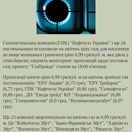
Газопостачальна компанія (ГПК) "Нафтогаз України" і ще 24
постачальники встановили на квітень ціну газу для населення
не вище колишньої граничної ціни 6,99 грн/куб. м, яка діяла у
січні-березні, свідчить моніторинг пропозицій щодо поставок
газу проекту "ГазПравда" станом на 18:00 п'ятниці.
Пропозиції нижче ціни 6,99 грн/куб. м на квітень зробили сім
постачальників: "ЕРУ Людям" (6,75 грн), "ЕРУ Трейдинг"
(6,75 грн), ГПК "Нафтогаз України" (6,86 грн), "Галнафтогаз"
(6,86 грн) , ДП "Евода трейд" КП "Луцькводоканал" (6,88
грн), "Газпромпостач" (6,9 грн), "Волиньелектрозбут" (6,97
грн).
Ще 23 компанії запропонували на квітень газ за 6,99 грн/куб.
м. Це "Київоблгаз Збут", "Івано-Франківськ Збут", "Харківгаз
Збут", "Волиньгаз Збут", "Вінницягаз Збут", "Рівнегаз Збут",