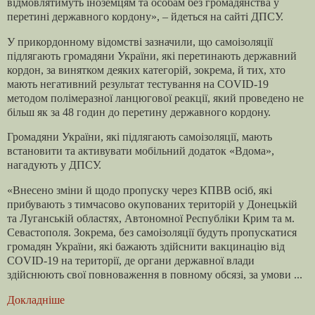
відмовлятимуть іноземцям та особам без громадянства у
перетині державного кордону», – йдеться на сайті ДПСУ.
У прикордонному відомстві зазначили, що самоізоляції
підлягають громадяни України, які перетинають державний
кордон, за винятком деяких категорій, зокрема, й тих, хто
мають негативний результат тестування на COVID-19
методом полімеразної ланцюгової реакції, який проведено не
більш як за 48 годин до перетину державного кордону.
Громадяни України, які підлягають самоізоляції, мають
встановити та активувати мобільний додаток «Вдома»,
нагадують у ДПСУ.
«Внесено зміни й щодо пропуску через КПВВ осіб, які
прибувають з тимчасово окупованих територій у Донецькій
та Луганській областях, Автономної Республіки Крим та м.
Севастополя. Зокрема, без самоізоляції будуть пропускатися
громадян України, які бажають здійснити вакцинацію від
COVID-19 на території, де органи державної влади
здійснюють свої повноваження в повному обсязі, за умови ...
Докладніше