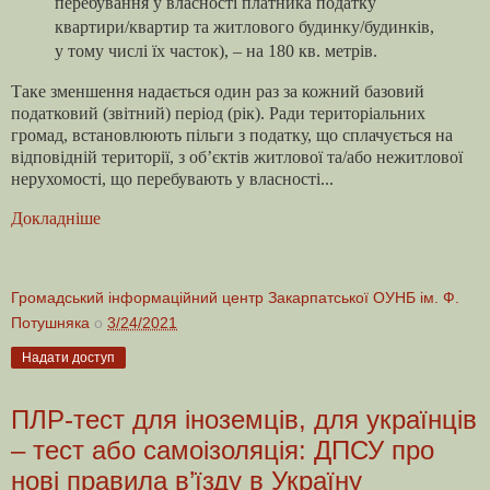
перебування у власності платника податку
квартири/квартир та житлового будинку/будинків,
у тому числі їх часток), – на 180 кв. метрів.
Таке зменшення надається один раз за кожний базовий
податковий (звітний) період (рік). Ради територіальних
громад, встановлюють пільги з податку, що сплачується на
відповідній території, з об’єктів житлової та/або нежитлової
нерухомості, що перебувають у власності...
Докладніше
Громадський інформаційний центр Закарпатської ОУНБ ім. Ф.
Потушняка
о
3/24/2021
Надати доступ
ПЛР-тест для іноземців, для українців
– тест або самоізоляція: ДПСУ про
нові правила в’їзду в Україну