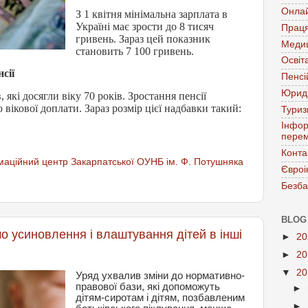
Онла
З 1 квітня мінімальна зарплата в
Україні має зрости до 8 тисяч
Праця
гривень. Зараз цей показник
Меди
становить 7 100 гривень.
Освіт
сії
Пенсі
Юрид
 які досягли віку 70 років. Зростання пенсії
вікової доплати. Зараз розмір цієї надбавки такий:
Тури
Інфор
перем
Конта
аційний центр Закарпатської ОУНБ ім. Ф. Потушняка
Євроі
Безба
BLOG
о усиновлення і влаштування дітей в інші
►
2
►
2
▼
2
Уряд ухвалив зміни до нормативно-
правової бази, які допоможуть
►
дітям-сиротам і дітям, позбавленим
►