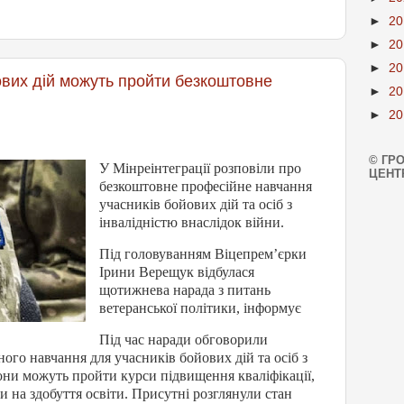
►
2
►
2
►
2
ових дій можуть пройти безкоштовне
►
2
►
2
© ГР
У Мінреінтеграції розповіли про
ЦЕНТ
безкоштовне професійне навчання
учасників бойових дій та осіб з
інвалідністю внаслідок війни.
Під головуванням Віцепрем’єрки
Ірини Верещук відбулася
щотижнева нарада з питань
ветеранської політики, інформує
Під час наради обговорили
го навчання для учасників бойових дій та осіб з
Вони можуть пройти курси підвищення кваліфікації,
 на здобуття освіти. Присутні розглянули стан