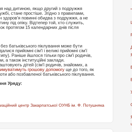
ня над дитиною, якщо другий з подружжя
ужбі, стане простіше. Згідно з правилами,
н здоров’я повинні обидва з подружжя, а не
ину під опіку. Відтепер той, хто служить,
ок протягом 15 календарних днів після
 без батьківського піклування може бути
лися прийомні сім’ї і великі прийомні сім’ї
ипу). Раніше йшлося тільки про сім’ї родичів,
и, а також інституційні заклади.
аштовують дітей (сім’ї родичів, знайомих, а
римуватимуть грошову допомогу
ще до того, як
оти або позбавленої батьківського піклування.
ння Уряду:
аційний центр Закарпатської ОУНБ ім. Ф. Потушняка