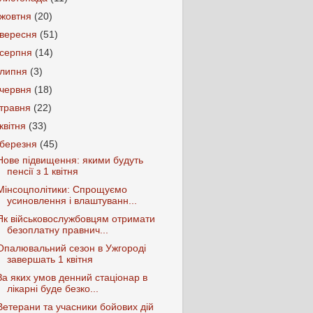
жовтня
(20)
вересня
(51)
серпня
(14)
липня
(3)
червня
(18)
травня
(22)
квітня
(33)
березня
(45)
Нове підвищення: якими будуть
пенсії з 1 квітня
Мінсоцполітики: Спрощуємо
усиновлення і влаштуванн...
Як військовослужбовцям отримати
безоплатну правнич...
Опалювальний сезон в Ужгороді
завершать 1 квітня
За яких умов денний стаціонар в
лікарні буде безко...
Ветерани та учасники бойових дій