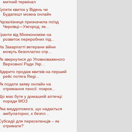
митний термінал
Купити квиток у Відень чи
Будапешт можна онлайн
Укрзалізниця призначила поїзд
Чернівці—Ужгород, як...
Гранти від Мінекономіки на
розвиток переробних під...
На Закарпатті ветерани війни
можуть безоплатно отр...
Як звернутися до Уповноваженого
Верховної Ради Укр...
Відкрито продаж квитків на перший
рейс потяга Regi...
Як подати заяву онлайн на
отримання пенсії: покрок...
Що має бути у домашній аптечці:
поради МОЗ
Яка меддопомога, що надається
амбулаторно, є безпл...
Субсидії для переселенців – як
отримати?