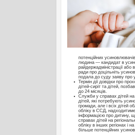
потенційних усиновлювачів
людина — кандидат в усин
райдержадміністрації або в
ради про доцільніть усинов
подала до суду заяву про 
Термін дії довідки про про
дітей-сиріт та дітей, позб
до 24 місяців.
Служби у справах дітей на
дітей, які потребують усино
громади, але і всіх дітей о
обліку в ССД, надходитим
інформацією про дитину, щ
справах дітей на регіональ
обліку в інших регіонах і н
більше потенційних усинов