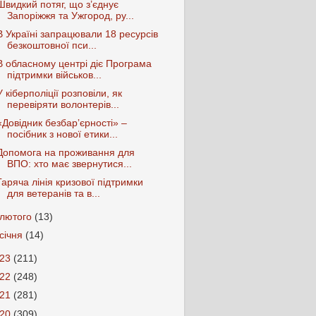
Швидкий потяг, що з’єднує
Запоріжжя та Ужгород, ру...
В Україні запрацювали 18 ресурсів
безкоштовної пси...
В обласному центрі діє Програма
підтримки військов...
У кіберполіції розповіли, як
перевіряти волонтерів...
«Довідник безбарʼєрності» –
посібник з нової етики...
Допомога на проживання для
ВПО: хто має звернутися...
Гаряча лінія кризової підтримки
для ветеранів та в...
лютого
(13)
січня
(14)
023
(211)
022
(248)
021
(281)
020
(309)