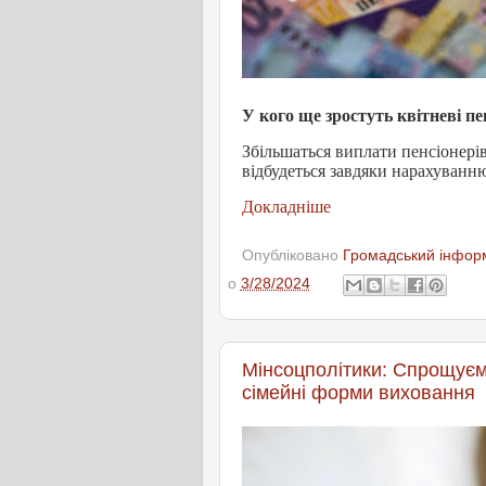
У кого ще зростуть квітневі пен
Збільшаться виплати пенсіонерів,
відбудеться завдяки нарахуванню 
Докладніше
Опубліковано
Громадський інформ
о
3/28/2024
Мінсоцполітики: Спрощуєм
сімейні форми виховання