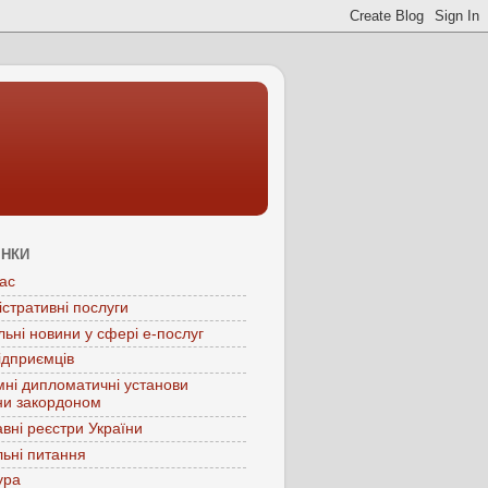
ІНКИ
ас
істративні послуги
льні новини у сфері е-послуг
ідприємців
мні дипломатичні установи
ни закордоном
вні реєстри України
ьні питання
ура