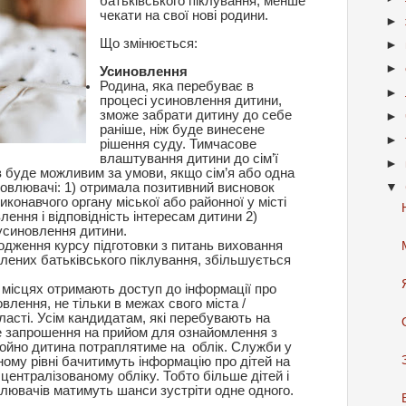
батьківського піклування, менше
чекати на свої нові родини.
►
Що змінюється:
►
►
Усиновлення
Родина, яка перебуває в
►
процесі усиновлення дитини,
зможе забрати дитину до себе
►
раніше, ніж буде винесене
►
рішення суду. Тимчасове
влаштування дитини до сім’ї
►
 буде можливим за умови, якщо сім’я або одна
овлювачі: 1) отримала позитивний висновок
▼
иконавчого органу міської або районної у місті
лення і відповідність інтересам дитини 2)
усиновлення дитини.
ходження курсу підготовки з питань виховання
авлених батьківського піклування, збільшується
 місцях отримають доступ до інформації про
влення, не тільки в межах свого міста /
бласті. Усім кандидатам, які перебувають на
е запрошення на прийом для ознайомлення з
ойно дитина потраплятиме на облік. Служби у
ному рівні бачитимуть інформацію про дітей на
а централізованому обліку. Тобто більше дітей і
лювачів матимуть шанси зустріти одне одного.