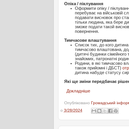
Опіка / піклування
Оформити опіку / піклуван
перебуває на військовій сл
подавати висновок про ста
тільки людина, яка бере дит
зможе подати такой виснов
повернення.
Тимчасове влаштування
Список тих, до кого дитина
тимчасово влаштована, дода
(дитячі будинки сімейного т
знайомих, патронатні родин
Родини, в які тимчасово вл
також прийомні і ДБСТ)
от
дитина набуде статусу сир
Які ще зміни передбачає ріше
Докладніше
Опубліковано
Громадський інформ
о
3/28/2024