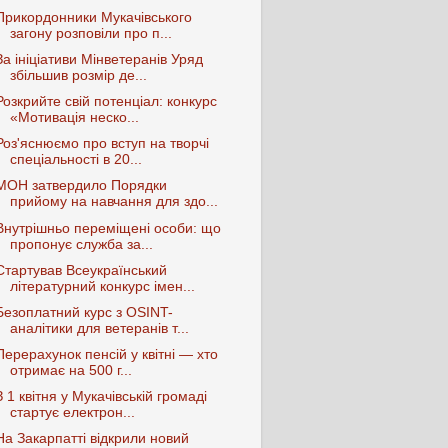
Прикордонники Мукачівського
загону розповіли про п...
За ініціативи Мінветеранів Уряд
збільшив розмір де...
Розкрийте свій потенціал: конкурс
«Мотивація неско...
Роз'яснюємо про вступ на творчі
спеціальності в 20...
МОН затвердило Порядки
прийому на навчання для здо...
Внутрішньо переміщені особи: що
пропонує служба за...
Стартував Всеукраїнський
літературний конкурс імен...
Безоплатний курс з OSINT-
аналітики для ветеранів т...
Перерахунок пенсій у квітні — хто
отримає на 500 г...
З 1 квітня у Мукачівській громаді
стартує електрон...
На Закарпатті відкрили новий