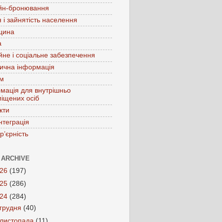
йн-бронювання
 і зайнятість населення
цина
а
йне і соціальне забезпечення
ична інформація
зм
мація для внутрішньо
іщених осіб
кти
нтеграція
р’єрність
 ARCHIVE
026
(197)
025
(286)
024
(284)
грудня
(40)
листопада
(11)