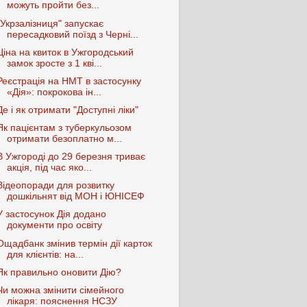
можуть пройти без...
"Укрзалізниця" запускає
пересадковий поїзд з Черні...
Ціна на квиток в Ужгородський
замок зросте з 1 кві...
Реєстрація на НМТ в застосунку
«Дія»: покрокова ін...
Де і як отримати "Доступні ліки"
Як пацієнтам з туберкульозом
отримати безоплатно м...
В Ужгороді до 29 березня триває
акція, під час яко...
Відеопоради для розвитку
дошкільнят від МОН і ЮНІСЕФ
У застосунок Дія додано
документи про освіту
Ощадбанк змінив термін дії карток
для клієнтів: на...
Як правильно оновити Дію?
Чи можна змінити сімейного
лікаря: пояснення НСЗУ