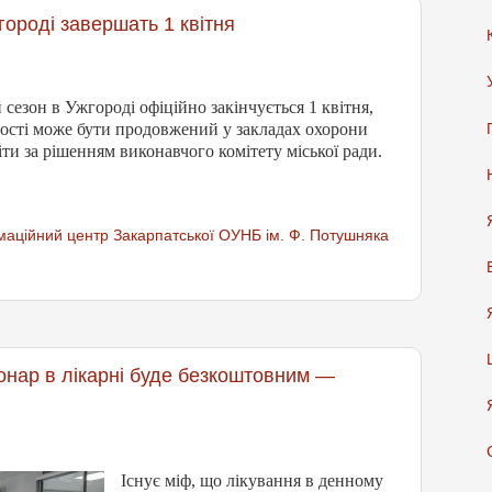
ороді завершать 1 квітня
езон в Ужгороді офіційно закінчується 1 квітня,
ності може бути продовжений у закладах охорони
віти за рішенням виконавчого комітету міської ради.
аційний центр Закарпатської ОУНБ ім. Ф. Потушняка
онар в лікарні буде безкоштовним —
Існує міф, що лікування в денному