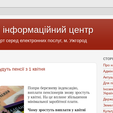
 інформаційний центр
т серед електронних послуг, м. Ужгород
СТОР
Про н
уть пенсії з 1 квітня
Адмін
Актуа
Для п
Попри березневу індексацію,
Інозе
виплати пенсіонерів знову зростуть
Украї
у квітні. На це вплине збільшення
Держа
мінімальної заробітної плати.
Земел
Чому зростуть виплати у квітні
Культ