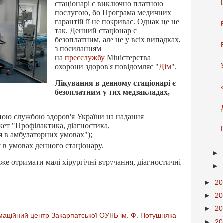
стаціонарі є виключно платною
послугою, бо Програма медичних
гарантій її не покриває. Однак це не
так. Денний стаціонар є
безоплатним, але не у всіх випадках,
з посиланням
на
пресслужбу
Міністерства
охорони здоров'я повідомляє "
Дім
".
Лікування в денному стаціонарі є
безоплатним у тих медзакладах,
ною службою здоров'я України на надання
кет "Профілактика, діагностика,
я в амбулаторних умовах");
в умовах денного стаціонару.
►
же отримати малі хірургічні втручання, діагностичні
►
►
2
►
2
►
2
аційний центр Закарпатської ОУНБ ім. Ф. Потушняка
►
2