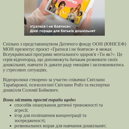
Спільно з представництвом Дитячого фонду ООН (ЮНІСЕФ)
МОН презентує проєкт «Гратися і не боятися» в межах
Всеукраїнської програми ментального здоров'я «Ти як?». Це
серія відеопорад, що допоможуть батькам розвивати своїх
дошкільнят, навчати їх давати раду емоціям і заспокоюватись
у стресових ситуаціях.
Відеоролики створено за участю співачки Світлани
Тарабарової, психологині Світлани Ройз та експертки
дошкілля Соломії Бойкович.
Вони містять прості поради щодо:
способів опанування дитячої тривожності та
агресії;
ігор для поліпшення концентрації та
зосередженості;
розвивальних вправ для навчання дошкільнят;