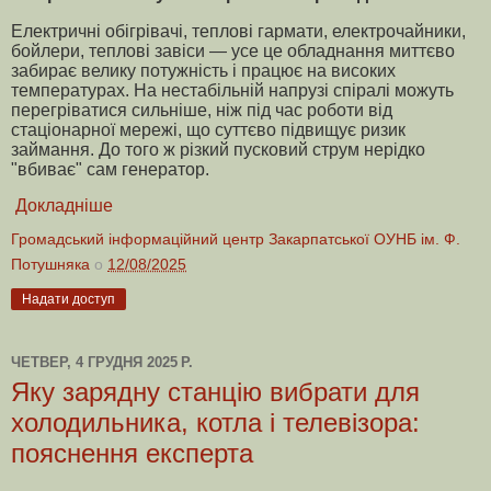
Електричні обігрівачі, теплові гармати, електрочайники,
бойлери, теплові завіси — усе це обладнання миттєво
забирає велику потужність і працює на високих
температурах. На нестабільній напрузі спіралі можуть
перегріватися сильніше, ніж під час роботи від
стаціонарної мережі, що суттєво підвищує ризик
займання. До того ж різкий пусковий струм нерідко
"вбиває" сам генератор.
Докладніше
Громадський інформаційний центр Закарпатської ОУНБ ім. Ф.
Потушняка
о
12/08/2025
Надати доступ
ЧЕТВЕР, 4 ГРУДНЯ 2025 Р.
Яку зарядну станцію вибрати для
холодильника, котла і телевізора:
пояснення експерта