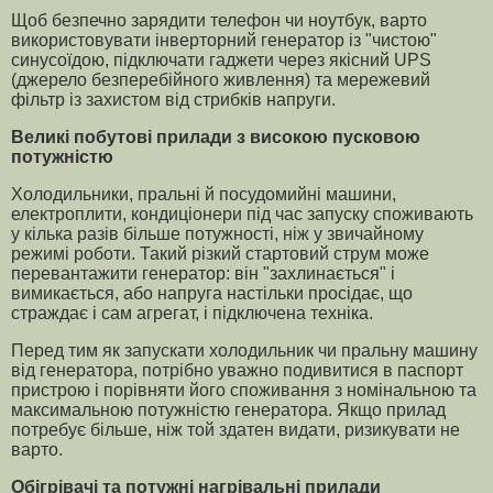
Щоб безпечно зарядити телефон чи ноутбук, варто
використовувати інверторний генератор із "чистою"
синусоїдою, підключати гаджети через якісний UPS
(джерело безперебійного живлення) та мережевий
фільтр із захистом від стрибків напруги.
Великі побутові прилади з високою пусковою
потужністю
Холодильники, пральні й посудомийні машини,
електроплити, кондиціонери під час запуску споживають
у кілька разів більше потужності, ніж у звичайному
режимі роботи. Такий різкий стартовий струм може
перевантажити генератор: він "захлинається" і
вимикається, або напруга настільки просідає, що
страждає і сам агрегат, і підключена техніка.
Перед тим як запускати холодильник чи пральну машину
від генератора, потрібно уважно подивитися в паспорт
пристрою і порівняти його споживання з номінальною та
максимальною потужністю генератора. Якщо прилад
потребує більше, ніж той здатен видати, ризикувати не
варто.
Обігрівачі та потужні нагрівальні прилади