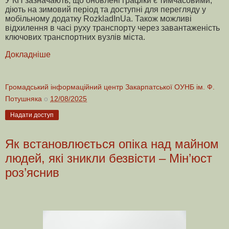
У КП зазначають, що оновлені графіки є тимчасовими,
діють на зимовий період та доступні для перегляду у
мобільному додатку RozkladInUa. Також можливі
відхилення в часі руху транспорту через завантаженість
ключових транспортних вузлів міста.
Докладніше
Громадський інформаційний центр Закарпатської ОУНБ ім. Ф.
Потушняка
о
12/08/2025
Надати доступ
Як встановлюється опіка над майном
людей, які зникли безвісти – Мін’юст
роз’яснив