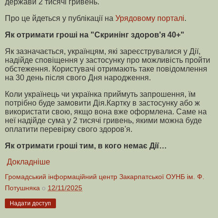
держави 2 тисячі гривень.
Про це йдеться у публікації на
Урядовому порталі
.
Як отримати гроші на "Скринінг здоров'я 40+"
Як зазначається, українцям, які зареєструвалися у Дії,
надійде сповіщення у застосунку про можливість пройти
обстеження. Користувачі отримають таке повідомлення
на 30 день після свого Дня народження.
Коли українець чи українка приймуть запрошення, їм
потрібно буде замовити Дія.Картку в застосунку або ж
використати свою, якщо вона вже оформлена. Саме на
неї надійде сума у 2 тисячі гривень, якими можна буде
оплатити перевірку свого здоров'я.
Як отримати гроші тим, в кого немає Дії…
Докладніше
Громадський інформаційний центр Закарпатської ОУНБ ім. Ф.
Потушняка
о
12/11/2025
Надати доступ