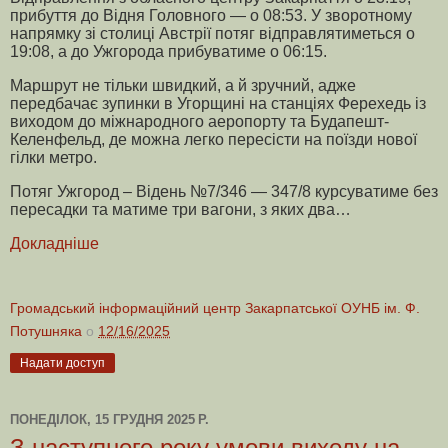
прибуття до Відня Головного — о 08:53. У зворотному
напрямку зі столиці Австрії потяг відправлятиметься о
19:08, а до Ужгорода прибуватиме о 06:15.
Маршрут не тільки швидкий, а й зручний, адже
передбачає зупинки в Угорщині на станціях Ферехедь із
виходом до міжнародного аеропорту та Будапешт-
Келенфельд, де можна легко пересісти на поїзди нової
гілки метро.
Потяг Ужгород – Відень №7/346 — 347/8 курсуватиме без
пересадки та матиме три вагони, з яких два…
Докладніше
Громадський інформаційний центр Закарпатської ОУНБ ім. Ф.
Потушняка
о
12/16/2025
Надати доступ
ПОНЕДІЛОК, 15 ГРУДНЯ 2025 Р.
З наступного року умови виходу на