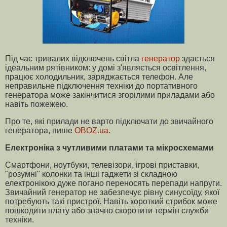
Під час тривалих відключень світла
генератор
здається
ідеальним рятівником: у домі з'являється освітлення,
працює холодильник, заряджається телефон. Але
неправильне підключення техніки до портативного
генератора може закінчитися згорілими приладами або
навіть пожежею.
Про те, які прилади не варто підключати до звичайного
генератора, пише
OBOZ.ua
.
Електроніка з чутливими платами та мікросхемами
Смартфони, ноутбуки, телевізори, ігрові приставки,
"розумні" колонки та інші гаджети зі складною
електронікою дуже погано переносять перепади напруги.
Звичайний генератор не забезпечує рівну синусоїду, якої
потребують такі пристрої. Навіть короткий стрибок може
пошкодити плату або значно скоротити термін служби
техніки.