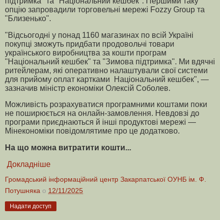
підтримка" та "Національний кешбек". Першими таку
опцію запровадили торговельні мережі Fozzy Group та
"Близенько".
"Відсьогодні у понад 1160 магазинах по всій Україні
покупці зможуть придбати продовольчі товари
українського виробництва за кошти програм
"Національний кешбек" та "Зимова підтримка". Ми вдячні
ритейлерам, які оперативно налаштували свої системи
для прийому оплат картками Національний кешбек", —
зазначив міністр економіки Олексій Соболев.
Можливість розрахуватися програмними коштами поки
не поширюється на онлайн-замовлення. Невдовзі до
програми приєднаються й інші продуктові мережі —
Мінекономіки повідомлятиме про це додатково.
На що можна витратити кошти...
Докладніше
Громадський інформаційний центр Закарпатської ОУНБ ім. Ф.
Потушняка
о
12/11/2025
Надати доступ