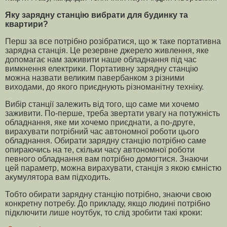
Яку зарядну станцію вибрати для будинку та
квартири?
Перш за все потрібно розібратися, що ж таке портативна
зарядна станція. Це резервне джерело живлення, яке
допомагає нам заживити наше обладнання під час
вимкнення електрики. Портативну зарядну станцію
можна назвати великим павербанком з різними
виходами, до якого приєднують різноманітну техніку.
Вибір станції залежить від того, що саме ми хочемо
заживити. По-перше, треба звертати увагу на потужність
обладнання, яке ми хочемо приєднати, а по-друге,
вирахувати потрібний час автономної роботи цього
обладнання. Обирати зарядну станцію потрібно саме
опираючись на те, скільки часу автономної роботи
певного обладнання вам потрібно домогтися. Знаючи
цей параметр, можна вирахувати, станція з якою ємністю
акумулятора вам підходить.
Тобто обирати зарядну станцію потрібно, знаючи свою
конкретну потребу. До прикладу, якщо людині потрібно
підключити лише ноутбук, то слід зробити такі кроки: