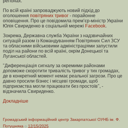
регіонах.
По всій країні запроваджують новий підхід до
оголошення
повітряних тривог
- порайонне
оповіщення. Про це повідомила прем’єр-міністр України
Юлія Свириденко в соціальній мережі
Facebook
.
Зокрема, Державна служба України з надзвичайних
ситуацій разом із Командуванням Повітряних Сил ЗСУ
та обласними військовими адміністраціями запустили
поділ на райони по всій країні, окрім Донецької та
Луганської областей.
"Диференціація сигналу за окремими районами
допоможе скоротити тривалість тривог у тих громадах,
де в конкретний момент немає реальної загрози. Про це
давно просили бізнес і місцеві громади, щоб
підприємства могли працювати без простоїв", -
відзначила Свириденко.
Докладніше
Громадський інформаційний центр Закарпатської ОУНБ ім. Ф.
Потушняка
о
12/15/2025