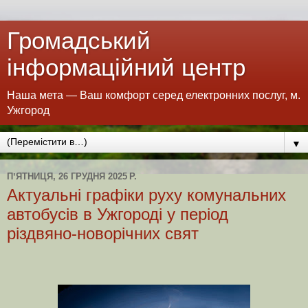
Громадський
інформаційний центр
Наша мета — Ваш комфорт серед електронних послуг, м.
Ужгород
▼
ПʼЯТНИЦЯ, 26 ГРУДНЯ 2025 Р.
Актуальні графіки руху комунальних
автобусів в Ужгороді у період
різдвяно-новорічних свят