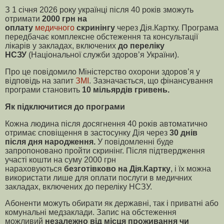
З 1 січня 2026 року українці після 40 років зможуть
отримати
2000 грн на
оплату
медичного
скринінгу
через Дія.Картку. Програма
передбачає комплексне обстеження та консультації
лікарів у закладах, включених
до переліку
НСЗУ
(Національної служби здоров’я України).
Про це повідомило Міністерство охорони здоров’я у
відповідь на запит
ЗМІ
. Зазначається, що фінансування
програми становить
10 мільярдів гривень.
Як підключитися до програми
Кожна людина після досягнення 40 років автоматично
отримає сповіщення в застосунку Дія через
30 днів
після дня народження.
У повідомленні буде
запропоновано пройти скринінг. Після підтвердження
участі кошти на суму 2000 грн
нараховуються
безготівково на Дія.Картку
, і їх можна
використати лише для оплати послуги в медичних
закладах, включених до переліку НСЗУ.
Абоненти можуть обирати як державні, так і приватні або
комунальні медзаклади. Запис на обстеження
можливий
незалежно від місця проживання чи