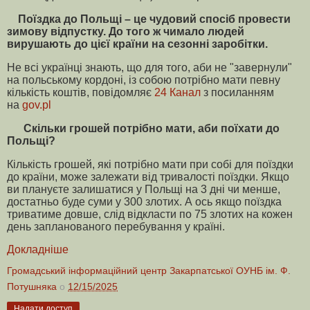
Поїздка до Польщі – це чудовий спосіб провести
зимову відпустку. До того ж чимало людей
вирушають до цієї країни на сезонні заробітки.
Не всі українці знають, що для того, аби не "завернули"
на польському кордоні, із собою потрібно мати певну
кількість коштів, повідомляє
24 Канал
з посиланням
на
gov.pl
Скільки грошей потрібно мати, аби поїхати до
Польщі?
Кількість грошей, які потрібно мати при собі для поїздки
до країни, може залежати від тривалості поїздки. Якщо
ви плануєте залишатися у Польщі на 3 дні чи менше,
достатньо буде суми у 300 злотих. А ось якщо поїздка
триватиме довше, слід відкласти по 75 злотих на кожен
день запланованого перебування у країні.
Докладніше
Громадський інформаційний центр Закарпатської ОУНБ ім. Ф.
Потушняка
о
12/15/2025
Надати доступ