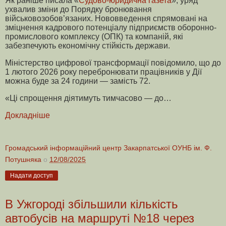
Як раніше писала «
Судово-юридична газета
», уряд
ухвалив зміни до Порядку бронювання
військовозобов’язаних. Нововведення спрямовані на
зміцнення кадрового потенціалу підприємств оборонно-
промислового комплексу (ОПК) та компаній, які
забезпечують економічну стійкість держави.
Міністерство цифрової трансформації повідомило, що до
1 лютого 2026 року перебронювати працівників у Дії
можна буде за 24 години — замість 72.
«Ці спрощення діятимуть тимчасово — до…
Докладніше
Громадський інформаційний центр Закарпатської ОУНБ ім. Ф.
Потушняка
о
12/08/2025
Надати доступ
В Ужгороді збільшили кількість
автобусів на маршруті №18 через