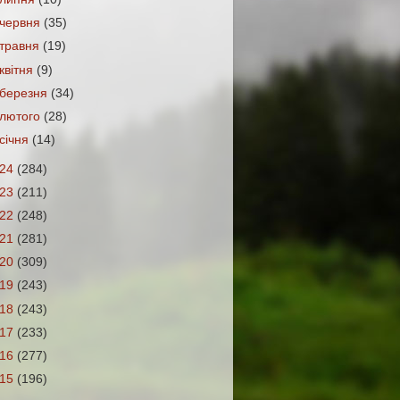
червня
(35)
травня
(19)
квітня
(9)
березня
(34)
лютого
(28)
січня
(14)
024
(284)
023
(211)
022
(248)
021
(281)
020
(309)
019
(243)
018
(243)
017
(233)
016
(277)
015
(196)