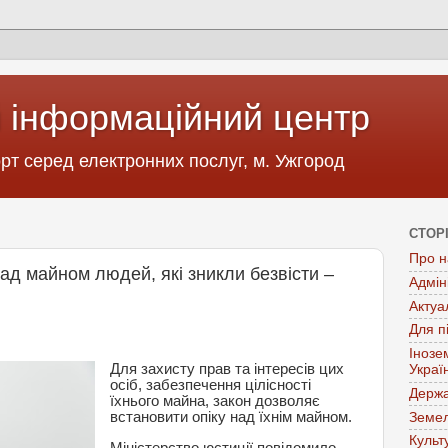
 інформаційний центр
т серед електронних послуг, м. Ужгород
СТОР
Про н
ад майном людей, які зникли безвісти –
Адмін
Актуа
Для п
Інозе
Для захисту прав та інтересів цих
Украї
осіб, забезпечення цілісності
Держа
їхнього майна, закон дозволяє
встановити опіку над їхнім майном.
Земел
Культ
Міністерство юстиції повідомило