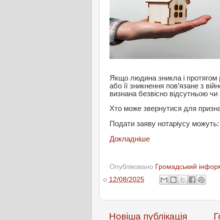
Якщо людина зникла і протягом 
або її зникнення пов’язане з ві
визнана безвісно відсутньою чи
Хто може звернутися для призн
Подати заяву нотаріусу можуть:
Докладніше
Опубліковано
Громадський інформ
о
12/08/2025
Новіша публікація
Г