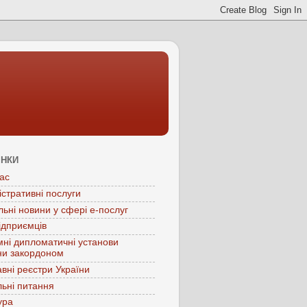
ІНКИ
ас
істративні послуги
льні новини у сфері е-послуг
ідприємців
мні дипломатичні установи
ни закордоном
вні реєстри України
ьні питання
ура