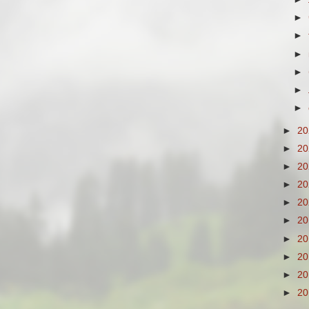
►
►
►
►
►
►
►
2
►
2
►
2
►
2
►
2
►
2
►
2
►
2
►
2
►
2