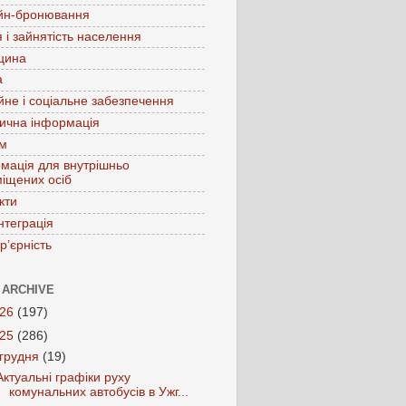
йн-бронювання
 і зайнятість населення
цина
а
йне і соціальне забезпечення
ична інформація
зм
мація для внутрішньо
іщених осіб
кти
нтеграція
р’єрність
 ARCHIVE
026
(197)
025
(286)
грудня
(19)
Актуальні графіки руху
комунальних автобусів в Ужг...