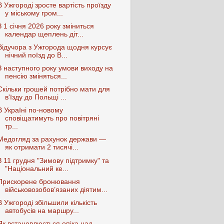
В Ужгороді зросте вартість проїзду
у міському гром...
З 1 січня 2026 року зміниться
календар щеплень діт...
Відучора з Ужгорода щодня курсує
нічний поїзд до В...
З наступного року умови виходу на
пенсію зміняться...
Скільки грошей потрібно мати для
в'їзду до Польщі ...
В Україні по-новому
сповіщатимуть про повітряні
тр...
Медогляд за рахунок держави —
як отримати 2 тисячі...
З 11 грудня "Зимову підтримку" та
"Національний ке...
Прискорене бронювання
військовозобов’язаних діятим...
В Ужгороді збільшили кількість
автобусів на маршру...
Як встановлюється опіка над