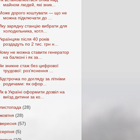
майном людей, які зник...
Може дорого коштувати — що не
можна підключати до ...
Яку зарядну станцію вибрати для
холодильника, котл...
Українцям після 40 років
роздадуть по 2 тис. грн н...
Чому не можна ставити генератор
на балконі і як за...
Чи зникне стаж без цифрової
трудової: роз’яснення ...
Відстрочка по догляду за літніми
родичами: як офор...
Як в Україні оформити дозвіл на
виїзд дитини за ко...
листопада
(28)
жовтня
(28)
вересня
(57)
серпня
(5)
липня
(10)