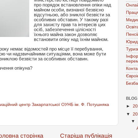
про порядок встановлення опіки над
Онла
майном особи, визнаної безвісно
Праця
відсутньою, або зниклої безвісти за
особливих обставин. У такому разі
Меди
для захисту прав та інтересів цих
Освіт
осіб, забезпечення цілісності
їхнього майна закон дозволяє
Пенсі
встановити опіку над їхнім майном.
Юрид
року немає відомостей про місце її перебування,
Тури
йною чи надзвичайними ситуаціями, вона може бути
Інфор
 зниклою безвісти за особливих обставин.
перем
ачення опікуна?
Конта
Євроі
Безба
BLOG
аційний центр Закарпатської ОУНБ ім. Ф. Потушняка
►
2
▼
2
▼
оловна сторінка
Старіша публікація