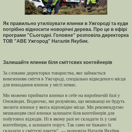
Як правильно утилізувати ялинки в Ужгороді та куди
потрібно відносити новорічні дерева. Про це в ефірі
програми "Сьогодні. Головне" розповіла директорка
ТОВ "АВЕ Ужгород" Наталія Якубик.
Залишайте ялинки біля сміттєвих контейнерів
За словами директорки товариства, яке займається
вивезенням сміття в Ужгороді, спеціально відведеного місця
для викидання ялинок у місті немає.
Ми можемо приймати ялинки в себе на виробничій базі у
Оноківцях. Водночас, ми розуміємо, що мешканці не будуть
звозити ялинки у якесь відповідне місце. Ми рекомендуємо
мешканцям свої ялинки залишати біля контейнерів для
побутових відходів. Ні в якому разі не складати їх у самі
контейнери, а залишати поруч. Так само не бажано їх
складати у сміттєві пакети", — розповіла Наталія Якубик.