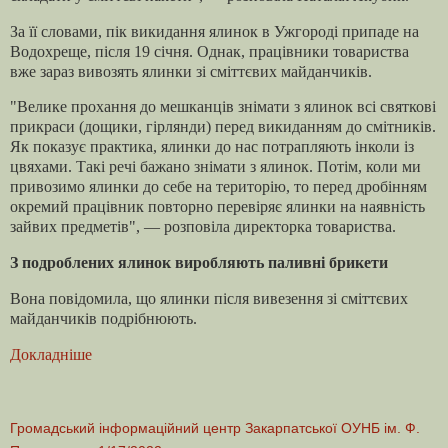
За її словами, пік викидання ялинок в Ужгороді припаде на
Водохреще, після 19 січня. Однак, працівники товариства
вже зараз вивозять ялинки зі сміттєвих майданчиків.
"Велике прохання до мешканців знімати з ялинок всі святкові
прикраси (дощики, гірлянди) перед викиданням до смітників.
Як показує практика, ялинки до нас потрапляють інколи із
цвяхами. Такі речі бажано знімати з ялинок. Потім, коли ми
привозимо ялинки до себе на територію, то перед дробінням
окремий працівник повторно перевіряє ялинки на наявність
зайвих предметів", — розповіла директорка товариства.
З подроблених ялинок виробляють паливні брикети
Вона повідомила, що ялинки після вивезення зі сміттєвих
майданчиків подрібнюють.
Докладніше
Громадський інформаційний центр Закарпатської ОУНБ ім. Ф.