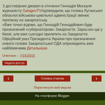
З достовірних джерел в оточенні Геннадія Москаля
журналісту
GalagovTV
підтвердили, що голова Луганської
обласної військово-цивільної адміністрації змінює
прописку на закарпатську.
«Вже точно відомо, що Геннадій Геннадійович буде
призначений «губернатором» Закарпаття. Зараз він ще у
Києві, але вже сьогодні прилетить на Закарпаття.
Офіційний указ Президента України про призначення
нового голови Закарпатської ОДА оприлюднять вже
найближчими
Детальніше
Unknown
о
7/15/2015
Надати доступ
‹
›
Головна сторінка
Переглянути веб-версію
На платформі
Blogger
.