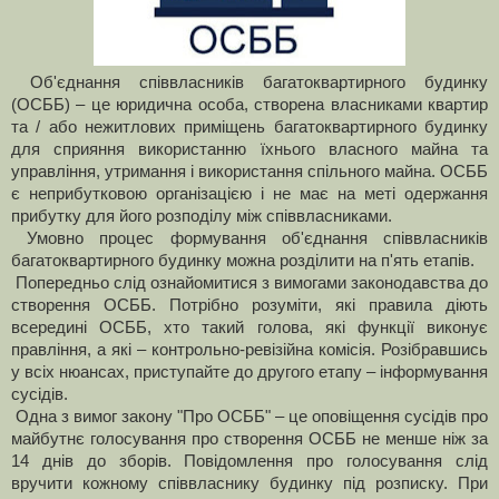
Об'єднання співвласників багатоквартирного будинку
(ОСББ) – це юридична особа, створена власниками квартир
та / або нежитлових приміщень багатоквартирного будинку
для сприяння використанню їхнього власного майна та
управління, утримання і використання спільного майна. ОСББ
є неприбутковою організацією і не має на меті одержання
прибутку для його розподілу між співвласниками.
Умовно процес формування об'єднання співвласників
багатоквартирного будинку можна розділити на п'ять етапів.
Попередньо слід ознайомитися з вимогами законодавства до
створення ОСББ. Потрібно розуміти, які правила діють
всередині ОСББ, хто такий голова, які функції виконує
правління, а які – контрольно-ревізійна комісія. Розібравшись
у всіх нюансах, приступайте до другого етапу – інформування
сусідів.
Одна з вимог закону "Про ОСББ" – це оповіщення сусідів про
майбутнє голосування про створення ОСББ не менше ніж за
14 днів до зборів. Повідомлення про голосування слід
вручити кожному співвласнику будинку під розписку. При