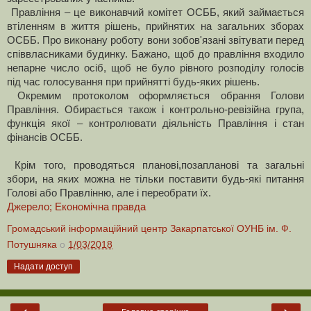
Правління – це виконавчий комітет ОСББ, який займається
втіленням в життя рішень, прийнятих на загальних зборах
ОСББ. Про виконану роботу вони зобов'язані звітувати перед
співвласниками будинку. Бажано, щоб до правління входило
непарне число осіб, щоб не було рівного розподілу голосів
під час голосування при прийнятті будь-яких рішень.
Окремим протоколом оформляється обрання Голови
Правління. Обирається також і контрольно-ревізійна група,
функція якої – контролювати діяльність Правління і стан
фінансів ОСББ.
Крім того, проводяться планові,позапланові та загальні
збори, на яких можна не тільки поставити будь-які питання
Голові або Правлінню, але і переобрати їх.
Джерело; Економічна правда
Громадський інформаційний центр Закарпатської ОУНБ ім. Ф.
Потушняка
о
1/03/2018
Надати доступ