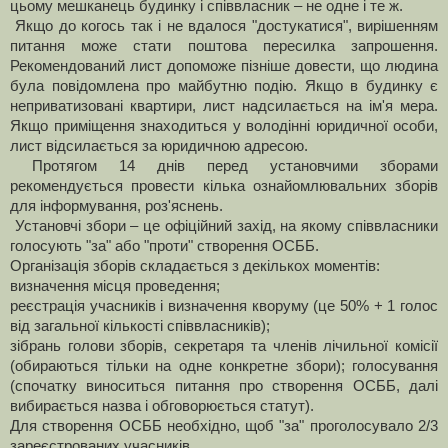
цьому мешканець будинку і співвласник – не одне і те ж.
Якщо до когось так і не вдалося "достукатися", вирішенням
питання може стати поштова пересилка запрошення.
Рекомендований лист допоможе пізніше довести, що людина
була повідомлена про майбутню подію. Якщо в будинку є
неприватизовані квартири, лист надсилається на ім'я мера.
Якщо приміщення знаходиться у володінні юридичної особи,
лист відсилається за юридичною адресою.
Протягом 14 днів перед установчими зборами
рекомендується провести кілька ознайомлювальних зборів
для інформування, роз'яснень.
Установчі збори – це офіційний захід, на якому співвласники
голосують "за" або "проти" створення ОСББ.
Організація зборів складається з декількох моментів:
визначення місця проведення;
реєстрація учасників і визначення кворуму (це 50% + 1 голос
від загальної кількості співвласників);
зібрань голови зборів, секретаря та членів лічильної комісії
(обираються тільки на одне конкретне збори);
голосування
(спочатку виноситься питання про створення ОСББ, далі
вибирається назва і обговорюється статут).
Для створення ОСББ необхідно, щоб "за" проголосувало 2/3
зареєстрованих учасників.