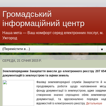
Громадський
інформаційний центр
Наша мета — Ваш комфорт серед електронних послуг, м.
Ужгород
▼
СЕРЕДА, 21 СІЧНЯ 2015 Р.
Землевпорядники Закарпаття внесли до електронного реєстру
207
65
документацій із землеустрою та оцінки земель
Фахівці землевпорядної служби Закарпаття й н
продовжують роботи щодо наповнення місце
фонду документації із землеустрою, адже завдяки
створенню значно спрощено облік землевпор
документації, та вдосконалено порядок на
відомостей із електронного реєстру.
Детальніше