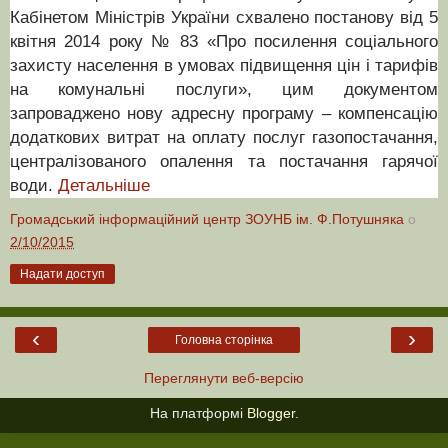
Кабінетом Міністрів України схвалено постанову від 5
квітня 2014 року № 83 «Про посилення соціального
захисту населення в умовах підвищення цін і тарифів
на комунальні послуги», цим документом
запроваджено нову адресну програму – компенсацію
додаткових витрат на оплату послуг газопостачання,
централізованого опалення та постачання гарячої
води.
Детальніше
Громадський інформаційний центр ЗОУНБ ім. Ф.Потушняка
о
2/10/2015
Надати доступ
‹
›
Головна сторінка
Переглянути веб-версію
На платформі
Blogger
.