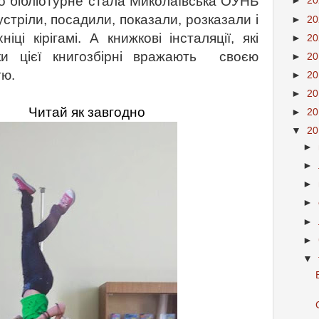
бібліотурне стала Миколаївська ОУНБ
►
2
устріли, посадили, показали, розказали і
►
2
ці кірігамі. А книжкові інсталяції, які
►
2
ки цієї книгозбірні вражають своєю
►
2
тю.
►
2
►
2
 завгодно
►
2
▼
2
►
►
►
►
►
►
▼