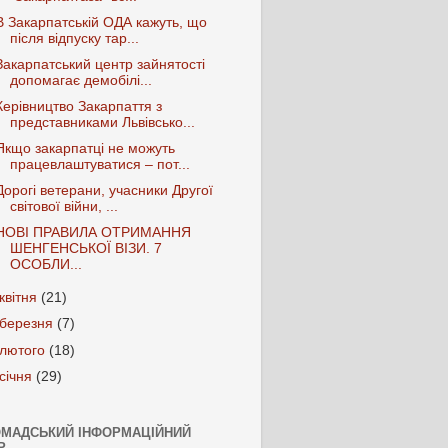
В Закарпатській ОДА кажуть, що
після відпуску тар...
Закарпатський центр зайнятості
допомагає демобілі...
Керівництво Закарпаття з
представниками Львівсько...
Якщо закарпатці не можуть
працевлаштуватися – пот...
Дорогі ветерани, учасники Другої
світової війни, ...
НОВІ ПРАВИЛА ОТРИМАННЯ
ШЕНГЕНСЬКОЇ ВІЗИ. 7
ОСОБЛИ...
квітня
(21)
березня
(7)
лютого
(18)
січня
(29)
ОМАДСЬКИЙ ІНФОРМАЦІЙНИЙ
Р