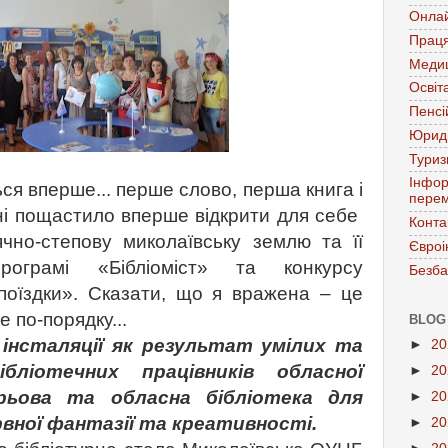
Онла
Праця
Меди
Освіт
Пенсі
Юрид
Тури
Інфор
 вперше... перше слово, перша книга і
перем
ні пощастило вперше відкрити для себе
Конта
нячно-степову миколаївську землю та її
Євроі
програмі «Бібліоміст» та конкурсу
Безба
поїздки». Сказати, що я вражена – це
е по-порядку...
BLOG
інсталяції як результат умілих та
►
2
бліотечних працівників обласної
►
2
ирьова та обласна бібліотека для
►
2
рвної фантазії та креативності.
►
2