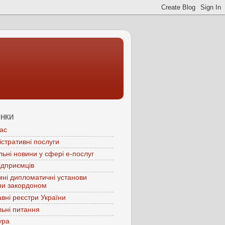
ІНКИ
ас
істративні послуги
льні новини у сфері е-послуг
ідприємців
мні дипломатичні установи
ни закордоном
вні реєстри України
ьні питання
ура