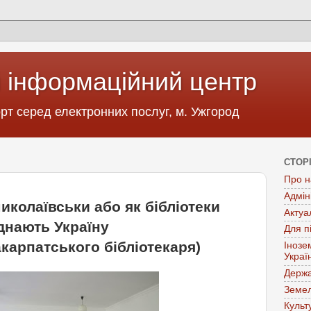
 інформаційний центр
т серед електронних послуг, м. Ужгород
СТОР
Про н
Адмін
иколаївськи або як бібліотеки
Актуа
днають Україну
Для п
карпатського бібліотекаря)
Інозе
Украї
Держа
Земел
Культ