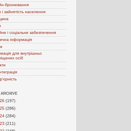
йн-бронювання
 і зайнятість населення
цина
а
йне і соціальне забезпечення
ична інформація
зм
мація для внутрішньо
іщених осіб
кти
нтеграція
р’єрність
 ARCHIVE
026
(197)
025
(286)
024
(284)
023
(211)