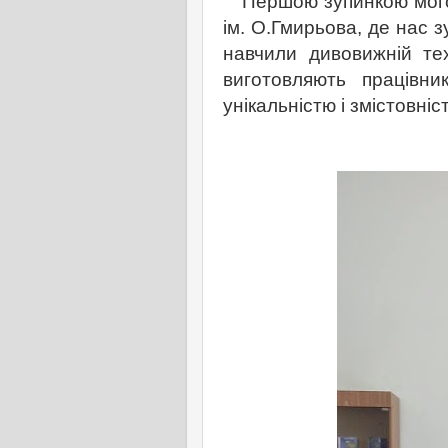
Першою зупинкою мого 
ім. О.Гмирьова, де нас з
навчили дивовижній техні
виготовляють працівни
унікальністю і змістовніс
Читай як