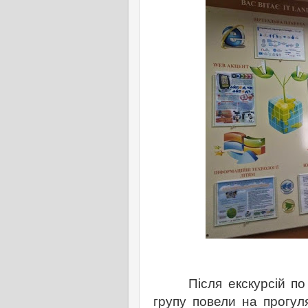
Після екскурсій по го
групу повели на прогул