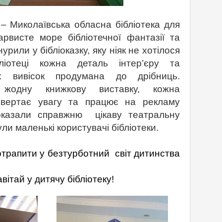
 –
Микола
ївська обласна бібліотека для
арвисте море бібліотечної фантазії та
урили у бібліоказку, яку ніяк не хотілося
ліотеці кожна деталь інтер’єру та
их вивісок продумана до дрібниць.
жодну книжкову виставку, кожна
ивертає увагу та працює на рекламу
казали справжню цікаву театральну
ули маленькі користувачі бібліотеки.
трапити у безтурботний світ дитинства
ячу бібліотеку!