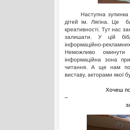
Наступна зупинка
дітей ім. Лягіна. Це б
креативності. Тут нас зан
залишати. У цій біб
інформаційно-рекламн
Неможливо оминути 
інформаційна зона пр
читання. А ще нам по
виставу, акторами якої б
Х
очеш по
–
завітай у дит