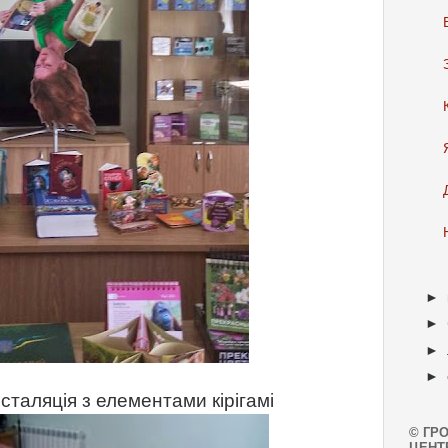
►
►
►
►
сталяція з елементами кірігамі
© ГР
ЦЕНТ