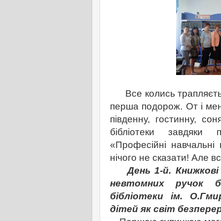
Все колись трапляється
перша подорож. От і ме
південну, гостинну, со
бібліотеки завдяки 
«Професійні навчальні 
нічого не сказати! Але вс
День 1-й. Книжкові 
невтомних ручок бі
бібліотеки ім. О.Гм
дітей як світ безпере