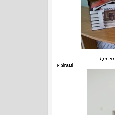
Делегація із З
кірігамі