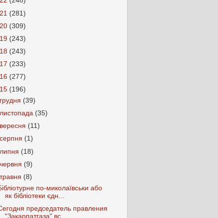
022
(248)
021
(281)
020
(309)
019
(243)
018
(243)
017
(233)
016
(277)
015
(196)
грудня
(39)
листопада
(35)
вересня
(11)
серпня
(1)
липня
(18)
червня
(9)
травня
(8)
Бібліотурне по-миколаївськи або
як бібліотеки єдн...
Сегодня председатель правления
"Закарпатгаза" вс...