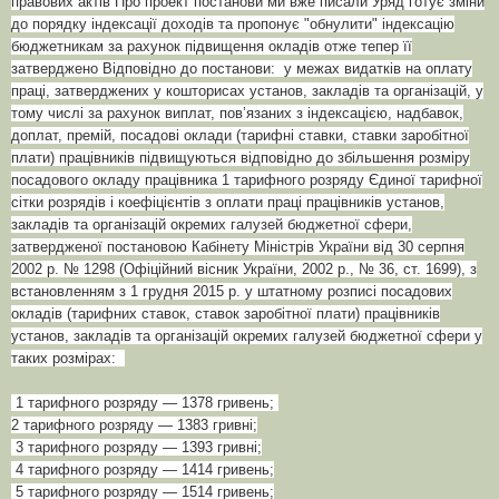
правових актів Про проект постанови ми вже писали Уряд готує зміни
до порядку індексації доходів та пропонує "обнулити" індексацію
бюджетникам за рахунок підвищення окладів отже тепер її
затверджено Відповідно до постанови: у межах видатків на оплату
праці, затверджених у кошторисах установ, закладів та організацій, у
тому числі за рахунок виплат, пов’язаних з індексацією, надбавок,
доплат, премій, посадові оклади (тарифні ставки, ставки заробітної
плати) працівників підвищуються відповідно до збільшення розміру
посадового окладу працівника 1 тарифного розряду Єдиної тарифної
сітки розрядів і коефіцієнтів з оплати праці працівників установ,
закладів та організацій окремих галузей бюджетної сфери,
затвердженої постановою Кабінету Міністрів України від 30 серпня
2002 р. № 1298 (Офіційний вісник України, 2002 р., № 36, ст. 1699), з
встановленням з 1 грудня 2015 р. у штатному розписі посадових
окладів (тарифних ставок, ставок заробітної плати) працівників
установ, закладів та організацій окремих галузей бюджетної сфери у
таких розмірах:
1 тарифного розряду — 1378 гривень;
2 тарифного розряду — 1383 гривні;
3 тарифного розряду — 1393 гривні;
4 тарифного розряду — 1414 гривень;
5 тарифного розряду — 1514 гривень;