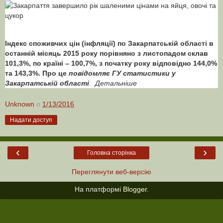
Індекс споживчих цін (інфляції) по Закарпатській області в
останній місяць 2015 року порівняно з листопадом склав
101,3%, по країні – 100,7%, з початку року відповідно 144,0%
та 143,3%. Про це
повідомляє ГУ статистики у
Закарпатській області
. Детальніше
Unknown
о
1/13/2016
Надати доступ
‹
›
Головна сторінка
Переглянути веб-версію
На платформі
Blogger
.