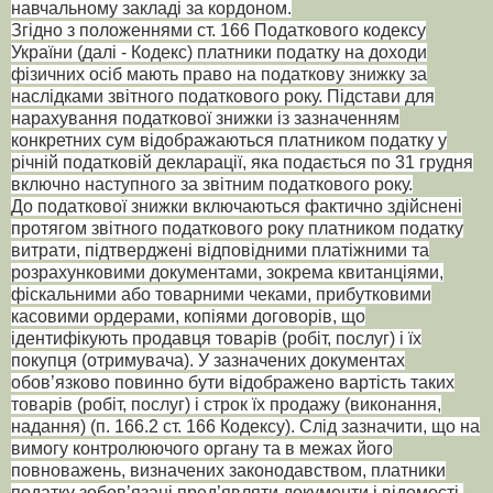
навчальному закладі за кордоном.
Згідно з положеннями ст. 166 Податкового кодексу
України (далі - Кодекс) платники податку на доходи
фізичних осіб мають право на податкову знижку за
наслідками звітного податкового року. Підстави для
нарахування податкової знижки із зазначенням
конкретних сум відображаються платником податку у
річній податковій декларації, яка подається по 31 грудня
включно наступного за звітним податкового року.
До податкової знижки включаються фактично здійснені
протягом звітного податкового року платником податку
витрати, підтверджені відповідними платіжними та
розрахунковими документами, зокрема квитанціями,
фіскальними або товарними чеками, прибутковими
касовими ордерами, копіями договорів, що
ідентифікують продавця товарів (робіт, послуг) і їх
покупця (отримувача). У зазначених документах
обов’язково повинно бути відображено вартість таких
товарів (робіт, послуг) і строк їх продажу (виконання,
надання) (п. 166.2 ст. 166 Кодексу). Слід зазначити, що на
вимогу контролюючого органу та в межах його
повноважень, визначених законодавством, платники
податку зобов’язані пред’являти документи і відомості,