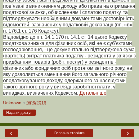
пов’язані з виникненням доходу або права на отримання
податкової знижки, обчисленням і сплатою податку, та
підтверджувати необхідними документами достовірність
відомостей, зазначених у податковій декларації (пп. «в»
п. 176.1 ст. 176 Кодексу).
Відповідно до пп. 14.1.170 п. 14.1 ст. 14 цього Кодексу
податкова знижка для фізичних осіб, які не є суб’єктами
господарювання, - це документально підтверджена сума
(вартість) витрат платника податку - резидента у зв’язку з
придбанням товарів (робіт, послуг) у резидентів -
фізичних або юридичних осіб протягом звітного року, на
яку дозволяється зменшення його загального річного
оподатковуваного доходу, одержаного за наслідками
такого звітного року у вигляді заробітної плати, у
випадках, визначених Кодексом.
Детальніше
Unknown
о
9/06/2016
Надати доступ
‹
›
Головна сторінка