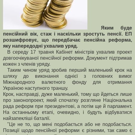
Яким буде
пенсійний вік, стаж і наскільки зростуть пенсії. ЕП
розшифровує, що передбачає пенсійна реформа,
яку напередодні ухвалив уряд.
В середу 17 травня Кабінет міністрів ухвалив проект
довгоочікуваної пенсійної реформи. Документ підтримав
кожен з членів уряду.
Таким чином уряд зробив перший маленький крок на
шляху до виконання однієї з головних вимог
Міжнародного валютного фонду для отримання
Україною наступного траншу.
Крок, насправді, дуже маленький, тому що йдеться лише
про законопроект, який спочатку розгляне Національна
рада реформ при президентові, а потім ще й парламент.
На останньому етапі, очевидно, і будуть відбуватися
найзапекліші баталії.
"Це не то, що мені подобається або не подобається.
Позиції щодо пенсійної реформи є різними, так само є