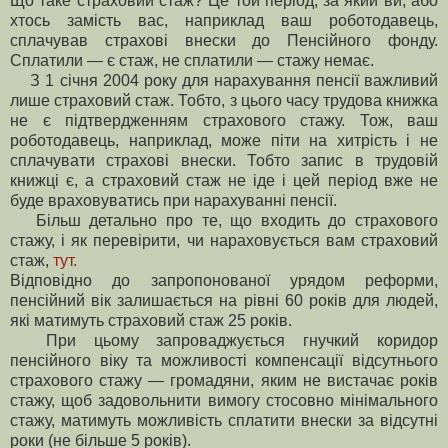
Що таке страховий стаж? Це той період, за який ви, або
хтось замість вас, наприклад ваш роботодавець,
сплачував страхові внески до Пенсійного фонду.
Сплатили — є стаж, не сплатили — стажу немає.
З 1 січня 2004 року для нарахування пенсії важливий
лише страховий стаж. Тобто, з цього часу трудова книжка
не є підтвердженням страхового стажу. Тож, ваш
роботодавець, наприклад, може піти на хитрість і не
сплачувати страхові внески. Тобто запис в трудовій
книжці є, а страховий стаж не іде і цей період вже не
буде враховуватись при нарахуванні пенсії.
Більш детально про те, що входить до страхового
стажу, і як перевірити, чи нараховується вам страховий
стаж,
тут.
Відповідно до запропонованої урядом реформи,
пенсійний вік залишається на рівні 60 років для людей,
які матимуть страховий стаж 25 років.
При цьому запроваджується гнучкий коридор
пенсійного віку та можливості компенсації відсутнього
страхового стажу — громадяни, яким не вистачає років
стажу, щоб задовольнити вимогу стосовно мінімального
стажу, матимуть можливість сплатити внески за відсутні
роки (не більше 5 років).