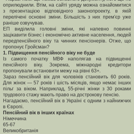
оприлюднили. Втім, на сайті уряду можна ознайомитися
з презентацією відповідного законопроекту, в якій
перелічені основні зміни. Більшість з них прем'єр уже
раніше озвучував.
ЕП виділила головні зміни, які напевно повинні
зацікавити бізнес і економічно активне населення, людей
передпенсійного віку та чинних пенсіонерів. Отже, що
пропонує Гройсман?
1. Підвищення пенсійного віку не буде
Із самого початку МВФ наполягав на підвищенні
пенсійного віку. Зокрема, міжнародні кредитори
пропонували встановити межу на рівні 63+.
Зараз пенсійний вік для чоловіків становить 60 років.
Для жінок — 57 років і шість місяців, якщо немає інших
пільг за віком. Наприклад, 55-річні жінки з 30 роками
трудового стажу мають право на дострокову пенсію.
Нагадаємо, пенсійний вік в Україні є одним з найнижчих
в Європі.
Пенсійний вік в інших країнах
Німеччина
65-67
Великобританія