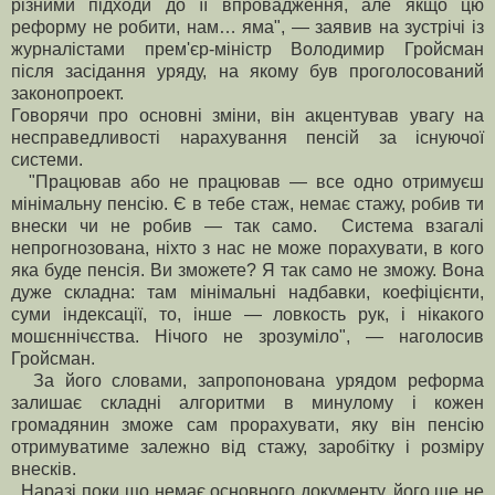
різними підходи до її впровадження, але якщо цю
реформу не робити, нам… яма", — заявив на зустрічі із
журналістами прем'єр-міністр Володимир Гройсман
після засідання уряду, на якому був проголосований
законопроект.
Говорячи про основні зміни, він акцентував увагу на
несправедливості нарахування пенсій за існуючої
системи.
"Працював або не працював — все одно отримуєш
мінімальну пенсію. Є в тебе стаж, немає стажу, робив ти
внески чи не робив — так само. Система взагалі
непрогнозована, ніхто з нас не може порахувати, в кого
яка буде пенсія. Ви зможете? Я так само не зможу. Вона
дуже складна: там мінімальні надбавки, коефіцієнти,
суми індексації, то, інше — ловкость рук, і нікакого
мошєннічєства. Нічого не зрозуміло", — наголосив
Гройсман.
За його словами, запропонована урядом реформа
залишає складні алгоритми в минулому і кожен
громадянин зможе сам прорахувати, яку він пенсію
отримуватиме залежно від стажу, заробітку і розміру
внесків.
Наразі поки що немає основного документу, його ще не