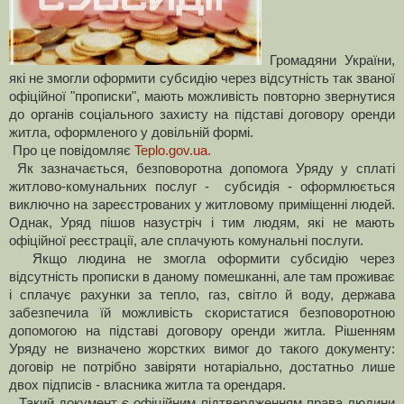
Громадяни України,
які не змогли оформити субсидію через відсутність так званої
офіційної "прописки", мають можливість повторно звернутися
до органів соціального захисту на підставі договору оренди
житла, оформленого у довільній формі.
Про це повідомляє
Teplo.gov.ua.
Як зазначається, безповоротна допомога Уряду у сплаті
житлово-комунальних послуг - субсидія - оформлюється
виключно на зареєстрованих у житловому приміщенні людей.
Однак, Уряд пішов назустріч і тим людям, які не мають
офіційної реєстрації, але сплачують комунальні послуги.
Якщо людина не змогла оформити субсидію через
відсутність прописки в даному помешканні, але там проживає
і сплачує рахунки за тепло, газ, світло й воду, держава
забезпечила їй можливість скористатися безповоротною
допомогою на підставі договору оренди житла. Рішенням
Уряду не визначено жорстких вимог до такого документу:
договір не потрібно завіряти нотаріально, достатньо лише
двох підписів - власника житла та орендаря.
Такий документ є офіційним підтвердженням права людини