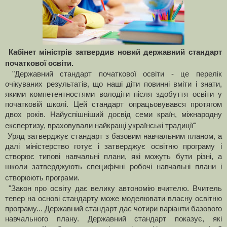
Кабінет міністрів затвердив новий державний стандарт
початкової освіти.
"Державний стандарт початкової освіти - це перелік
очікуваних результатів, що наші діти повинні вміти і знати,
якими компетентностями володіти після здобуття освіти у
початковій школі. Цей стандарт опрацьовувався протягом
двох років. Найуспішніший досвід семи країн, міжнародну
експертизу, враховували найкращі українські традиції"
Уряд затверджує стандарт з базовим навчальним планом, а
далі міністерство готує і затверджує освітню програму і
створює типові навчальні плани, які можуть бути різні, а
школи затверджують специфічні робочі навчальні плани і
створюють програми.
"Закон про освіту дає велику автономію вчителю. Вчитель
тепер на основі стандарту може моделювати власну освітню
програму... Державний стандарт дає чотири варіанти базового
навчального плану. Державний стандарт показує, які