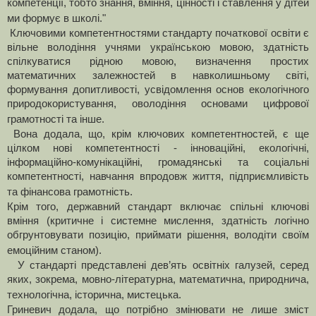
компетенції, тобто знання, вміння, цінності і ставлення у дітей
ми формує в школі."
Ключовими компетентностями стандарту початкової освіти є
вільне володіння учнями українською мовою, здатність
спілкуватися рідною мовою, визначення простих
математичних залежностей в навколишньому світі,
формування допитливості, усвідомлення основ екологічного
природокористування, оволодіння основами цифрової
грамотності та інше.
Вона додала, що, крім ключових компетентностей, є ще
цілком нові компетентності - інноваційні, екологічні,
інформаційно-комунікаційні, громадянські та соціальні
компетентності, навчання впродовж життя, підприємливість
та фінансова грамотність.
Крім того, державний стандарт включає спільні ключові
вміння (критичне і системне мислення, здатність логічно
обгрунтовувати позицію, приймати рішення, володіти своїм
емоційним станом).
У стандарті представлені дев’ять освітніх галузей, серед
яких, зокрема, мовно-літературна, математична, природнича,
технологічна, історична, мистецька.
Гриневич додала, що потрібно змінювати не лише зміст