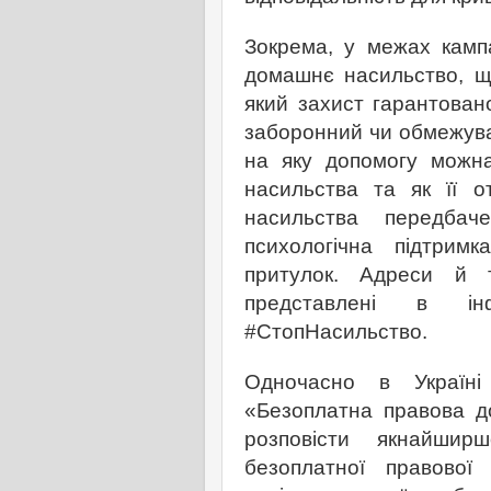
Зокрема, у межах камп
домашнє насильство, щ
який захист гарантован
заборонний чи обмежува
на яку допомогу можн
насильства та як її о
насильства передбач
психологічна підтримк
притулок. Адреси й 
представлені в інф
#СтопНасильство.
Одночасно в Україні
«Безоплатна правова д
розповісти якнайши
безоплатної правової