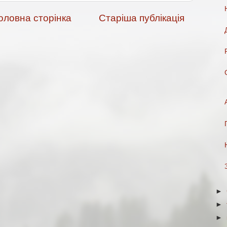
оловна сторінка
Старіша публікація
►
►
►