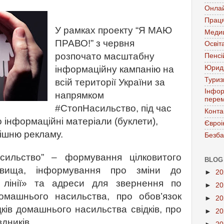
Онла
Праця
У рамках проекту
“
Я МАЮ
Меди
ПРАВО!
”
з червня
Освіт
розпочато масштабну
Пенсі
Юрид
інформаційну кампанію на
Тури
всій території України за
Інфор
напрямком
перем
#СтопНасильство, під час
Конта
 інформаційні матеріали (буклети),
Євроі
ішню рекламу.
Безба
сильство
”
– формування цілковитого
BLOG
явища, інформування про зміни до
►
2
і лінії» та адреси для звернення по
►
2
машнього насильства, про обов’язок
►
2
ків домашнього насильства свідків, про
►
2
вдників.