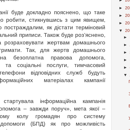
►
2
►
2
анії буде докладно пояснено, що таке
►
2
о робити, стикнувшись з цим явищем,
►
2
о постраждалим, як дістати терміновий
▼
2
льний приписи. Також буде роз’яснено,
►
а розраховувати жертвам домашнього
►
тримати. Так, для жертв домашнього
►
ена безоплатна правова допомога,
►
а та соціальні послуги, тимчасовий
►
телефони відповідних служб будуть
▼
ормаційних матеріалах кампанії
 стартувала інформаційна кампанія
опомога – завжди поруч», мета якої –
ршому колу громадян про систему
 допомоги (БПД) як про можливість