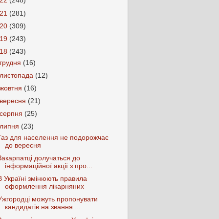
022
(248)
021
(281)
020
(309)
019
(243)
018
(243)
грудня
(16)
листопада
(12)
жовтня
(16)
вересня
(21)
серпня
(25)
липня
(23)
Газ для населення не подорожчає
до вересня
Закарпатці долучаться до
інформаційної акції з про...
В Україні змінюють правила
оформлення лікарняних
Ужгородці можуть пропонувати
кандидатів на звання ...