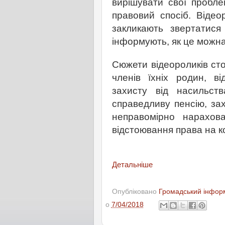
вирішувати свої пробле
правовий спосіб. Відео
закликають звертатися
інформують, як це можна
Сюжети відеороликів ст
членів їхніх родин, ві
захисту від насильст
справедливу пенсію, зах
неправомірно нарахов
відстоювання права на к
Детальніше
Опубліковано
Громадський інформ
о
7/04/2018