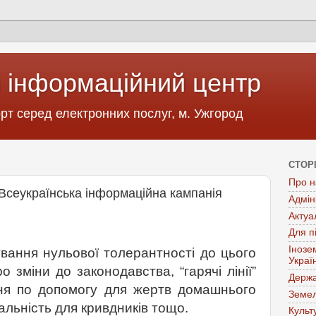
 інформаційний центр
т серед електронних послуг, м. Ужгород
СТОР
Про н
Всеукраїнська інформаційна кампанія
Адмін
Актуа
Для п
Інозе
ування нульової толерантності до цього
Украї
 зміни до законодавства, “гарячі лінії”
Держа
ня по допомогу для жертв домашнього
Земел
альність для кривдників тощо.
Культ