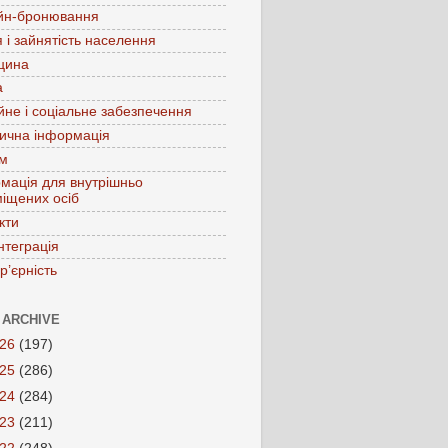
йн-бронювання
 і зайнятість населення
цина
а
йне і соціальне забезпечення
ична інформація
зм
мація для внутрішньо
іщених осіб
кти
нтеграція
р’єрність
 ARCHIVE
026
(197)
025
(286)
024
(284)
023
(211)