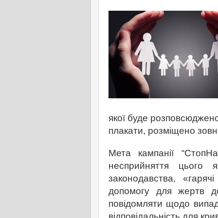
якої буде розповсюджено
плакати, розміщено зовн
Мета кампанії
“
СтопНа
несприйняття цього 
законодавства, «гаряч
допомогу для жертв до
повідомляти щодо випад
відповідальність для кри