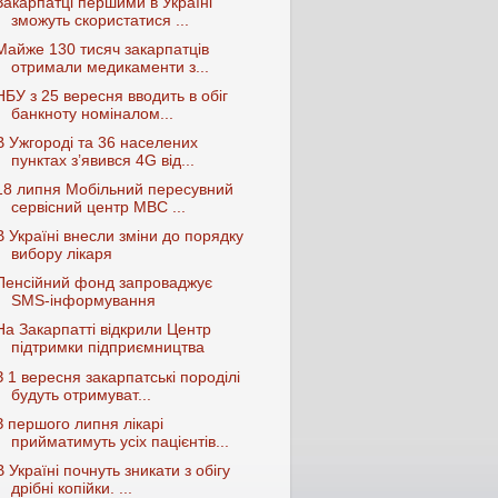
Закарпатці першими в Україні
зможуть скористатися ...
Майже 130 тисяч закарпатців
отримали медикаменти з...
НБУ з 25 вересня вводить в обіг
банкноту номіналом...
В Ужгороді та 36 населених
пунктах з’явився 4G від...
18 липня Мобільний пересувний
сервісний центр МВС ...
В Україні внесли зміни до порядку
вибору лікаря
Пенсійний фонд запроваджує
SMS-інформування
На Закарпатті відкрили Центр
підтримки підприємництва
З 1 вересня закарпатські породілі
будуть отримуват...
З першого липня лікарі
прийматимуть усіх пацієнтів...
В Україні почнуть зникати з обігу
дрібні копійки. ...