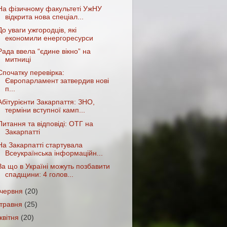
На фізичному факультеті УжНУ
відкрита нова спеціал...
До уваги ужгородців, які
економили енергоресурси
Рада ввела “єдине вікно” на
митниці
Спочатку перевірка:
Європарламент затвердив нові
п...
Абітурієнти Закарпаття: ЗНО,
терміни вступної камп...
Питання та відповіді: ОТГ на
Закарпатті
На Закарпатті стартувала
Всеукраїнська інформаційн...
За що в Україні можуть позбавити
спадщини: 4 голов...
червня
(20)
травня
(25)
квітня
(20)