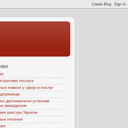
ІНКИ
ас
істративні послуги
льні новини у сфері е-послуг
ідприємців
мні дипломатичні установи
ни закордоном
вні реєстри України
ьні питання
ура