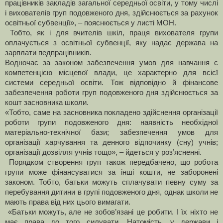
працівників закладів загальної середньої освіти, у тому числі
і вихователів груп подовженого дня, здійснюється за рахунок
освітньої субвенції», – пояснюється у листі МОН.
Тобто, як і для вчителів шкіл, праця вихователя групи
оплачується з освітньої субвенції, яку надає держава на
зарплати педпрацівників.
Водночас за законом забезпечення умов для навчання є
компетенцією місцевої влади, це характерно для всієї
системи середньої освіти. Тож відповідно й фінансове
забезпечення роботи груп подовженого дня здійснюється за
кошт засновника школи.
«Тобто, саме на засновника покладено здійснення організації
роботи групи подовженого дня: наявність необхідної
матеріально-технічної бази; забезпечення умов для
організації харчування та денного відпочинку (сну) учнів;
організації дозвілля учнів тощо», – йдеться у роз’ясненні.
Порядком створення груп також передбачено, що робота
групи може фінансуватися за інші кошти, не заборонені
законом. Тобто, батьки можуть сплачувати певну суму за
перебування дитини в групі подовженого дня, однак школи не
мають права від них цього вимагати.
«Батьки можуть, але не зобов’язані це робити. І їх ніхто не
має права до того силувати. Натомість, у держави і