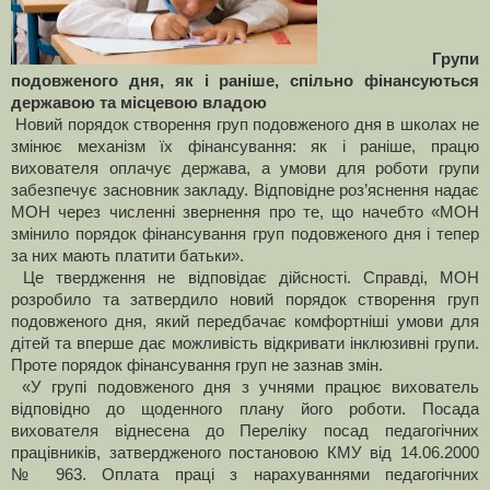
Групи
подовженого дня, як і раніше, спільно фінансуються
державою та місцевою владою
Новий порядок створення груп подовженого дня в школах не
змінює механізм їх фінансування: як і раніше, працю
вихователя оплачує держава, а умови для роботи групи
забезпечує засновник закладу. Відповідне роз’яснення надає
МОН через численні звернення про те, що начебто «МОН
змінило порядок фінансування груп подовженого дня і тепер
за них мають платити батьки».
Це твердження не відповідає дійсності. Справді, МОН
розробило та затвердило новий порядок створення груп
подовженого дня, який передбачає комфортніші умови для
дітей та вперше дає можливість відкривати інклюзивні групи.
Проте порядок фінансування груп не зазнав змін.
«У групі подовженого дня з учнями працює вихователь
відповідно до щоденного плану його роботи. Посада
вихователя віднесена до Переліку посад педагогічних
працівників, затвердженого постановою КМУ від 14.06.2000
№ 963. Оплата праці з нарахуваннями педагогічних