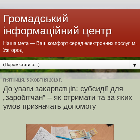
Громадський
інформаційний центр
Наша мета — Ваш комфорт серед електронних послуг, м.
Ужгород
▼
ПʼЯТНИЦЯ, 5 ЖОВТНЯ 2018 Р.
До уваги закарпатців: субсидії для
„заробітчан” – як отримати та за яких
умов призначать допомогу