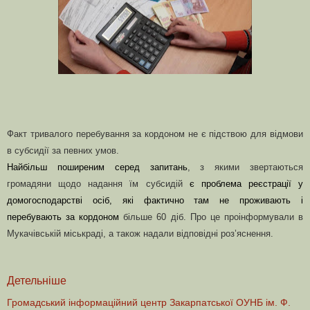
Факт тривалого перебування за кордоном не є підствою для відмови
в субсидії за певних умов.
Найбільш поширеним серед запитань
, з якими звертаються
громадяни щодо надання їм субсидій
є проблема реєстрації у
домогосподарстві осіб, які фактично там не проживають і
перебувають за кордоном
більше 60 діб. Про це п
р
оінформували в
Мукачівській міськраді, а також надали відповідні роз’яснення.
Детельніше
Громадський інформаційний центр Закарпатської ОУНБ ім. Ф.