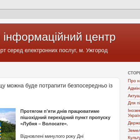
 інформаційний центр
т серед електронних послуг, м. Ужгород
СТОР
Про н
щу можна буде потрапити безпосередньо із
Адмін
Актуа
Для п
Інозе
Протягом п’яти днів працюватиме
Украї
пішохідний перехідний пункт пропуску
Держа
«Лубня – Волосате».
Земел
Відновлені
минулого
року
Дні
Культ