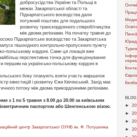
добросусідства
України
та
Польщі
в
Онла
межах
Закарпатської
області
та
Праця
Підкарпатського
воєводства
дали
Меди
потужний
поштовх
для
подальшого
розвитку
транскордонного
співробітництва
Освіт
між
двома
регіонами
.
На початку травня до
Пенсі
вросоюз Підкарпатське воєводство та Закарпатська
Юрид
апуск пішохідного контрольно-пропускного пункту
Тури
ко-польському кордоні. Саме ця локація вже
Інфор
найбільш перспективна точка для функціонування
перем
ти першим на українсько-польському кордоні в
Конта
Євроі
 польського боку планують взяти участь маршалок
стр інвестицій і розвитку Єжи Квічінський. Захід має
Безба
стичного потоку між двома прикордонними регіонами.
BLOG
е з 1 по 5 травня з 8.00 до 20.00 за київським
►
2
 біометричним паспортом або Шенгенською візою.
►
2
►
2
аційний центр Закарпатської ОУНБ ім. Ф. Потушняка
►
2