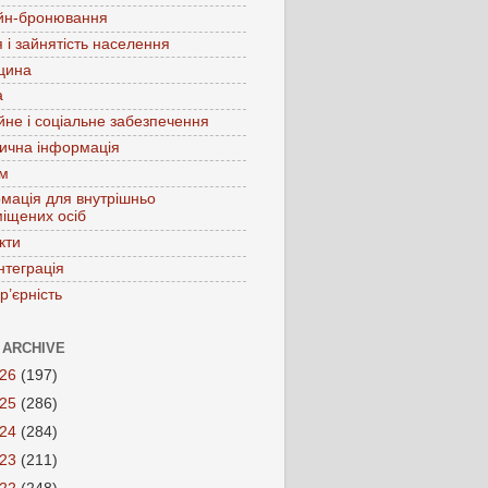
йн-бронювання
 і зайнятість населення
цина
а
йне і соціальне забезпечення
ична інформація
зм
мація для внутрішньо
іщених осіб
кти
нтеграція
р’єрність
 ARCHIVE
026
(197)
025
(286)
024
(284)
023
(211)