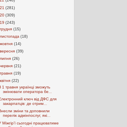
022
(248)
021
(281)
020
(309)
019
(243)
грудня
(15)
листопада
(18)
жовтня
(14)
вересня
(39)
липня
(26)
червня
(21)
травня
(19)
квітня
(22)
З 1 травня українці зможуть
змінювати оператора бе...
Електронний ключ від ДФС для
закарпатців: де отрим...
Внесли зміни та доповнили
перелік адмінпослуг, які...
У Міжгір’ї сьогодні працюватиме