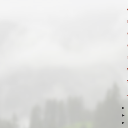
►
►
►