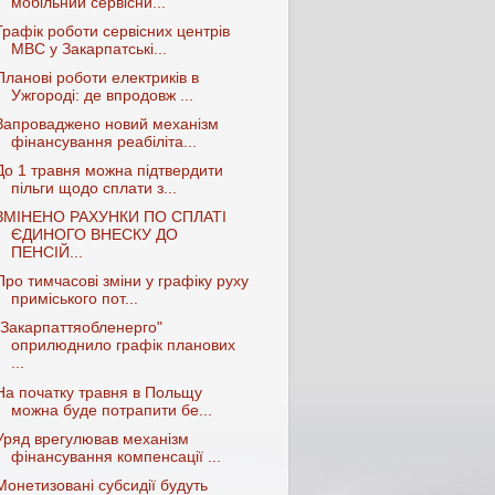
мобільний сервісни...
Графік роботи сервісних центрів
МВС у Закарпатські...
Планові роботи електриків в
Ужгороді: де впродовж ...
Запроваджено новий механізм
фінансування реабіліта...
До 1 травня можна підтвердити
пільги щодо сплати з...
ЗМІНЕНО РАХУНКИ ПО СПЛАТІ
ЄДИНОГО ВНЕСКУ ДО
ПЕНСІЙ...
Про тимчасові зміни у графіку руху
приміського пот...
"Закарпаттяобленерго"
оприлюднило графік планових
...
На початку травня в Польщу
можна буде потрапити бе...
Уряд врегулював механізм
фінансування компенсації ...
Монетизовані субсидії будуть