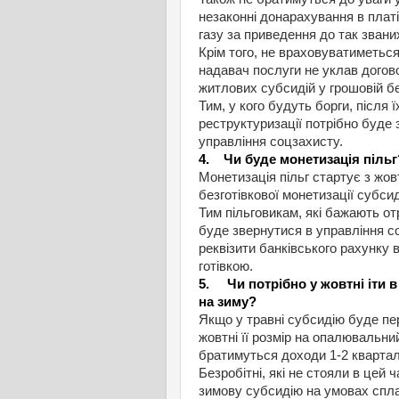
незаконні донарахування в плат
газу за приведення до так зван
Крім того, не враховуватиметься 
надавач послуги не уклав дого
житлових субсидій у грошовій бе
Тим, у кого будуть борги, після
реструктуризації потрібно буде
управління соцзахисту.
4. Чи буде монетизація пільг
Монетизація пільг стартує з жов
безготівкової монетизації субс
Тим пільговикам, які бажають от
буде звернутися в управління со
реквізити банківського рахунку
готівкою.
5. Чи потрібно у жовтні іти 
на зиму?
Якщо у травні субсидію буде пе
жовтні її розмір на опалювальн
братимуться доходи 1-2 кварталі
Безробітні, які не стояли в цей 
зимову субсидію на умовах сплат