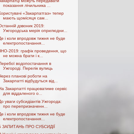
Закарпатці можуть передавати
показання лічильника ...
Користувачі «Закарпатгаз» тепер
мають щомісяця сам...
Останній дзвоник 2019:
Ужгородська мерія оприлюдни...
Де і коли впродовж тижня не буде
електропостачання...
ЗНО-2019: графік проведення, що
не можна брати і к...
Перебої водопостачання в
Ужгороді. Перелік вулиць
Через планові роботи на
Закарпатті відбудуться від...
На Закарпатті працюватиме сервіс
для віддаленого о...
До уваги субсидіантів Ужгорода:
про перепризначенн...
Де і коли впродовж тижня не буде
електропостачання...
5 ЗАПИТАНЬ ПРО СУБСИДІЇ