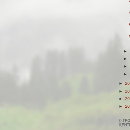
►
►
►
►
►
2
►
2
►
2
►
2
© ГР
ЦЕНТ