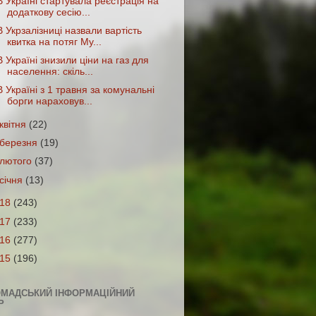
В Україні стартувала реєстрація на
додаткову сесію...
В Укрзалізниці назвали вартість
квитка на потяг Му...
В Україні знизили ціни на газ для
населення: скіль...
В Україні з 1 травня за комунальні
борги нараховув...
квітня
(22)
березня
(19)
лютого
(37)
січня
(13)
018
(243)
017
(233)
016
(277)
015
(196)
ОМАДСЬКИЙ ІНФОРМАЦІЙНИЙ
Р