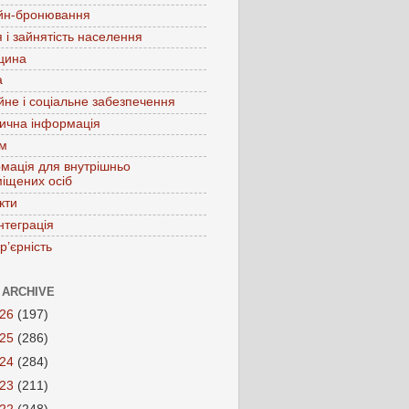
йн-бронювання
 і зайнятість населення
цина
а
йне і соціальне забезпечення
ична інформація
зм
мація для внутрішньо
іщених осіб
кти
нтеграція
р’єрність
 ARCHIVE
026
(197)
025
(286)
024
(284)
023
(211)