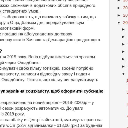
►
2
іжках споживачів додаткових обсягів природного
►
2
их стандартних умов.
►
2
і заборгованість, що виникла у зв’язку з тим, що
вору з Ощадбанком для перерахування сум
▼
2
зготівковій формі.
►
 їх погашення або укладення договору
►
 звернутися із Заявою та Декларацією про доходи в
►
?
►
тня 2019 року. Вона відбуватиметься за зразком
►
идій через Ощадбанк.
►
римувати свою пільгу готівкою, восени потрібно
цзахисту, написати відповідну заяву і надати
▼
 в Ощадбанку. Після цього пільгу виплачуватимуть
в управління соцзхаисту, щоб оформити субсидію
репризначено на новий період – 2019-2020рр – у
ий сезон розрахують автоматично. До уваги
в 2019 року.
час на обліку в Центрі зайнятості, матимуть право на
и ЄСВ (22% від мінімалки - 918,06 грн.) за будь-які