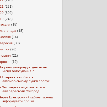
022
(248)
021
(281)
020
(309)
019
(243)
грудня
(15)
листопада
(18)
жовтня
(14)
вересня
(39)
липня
(26)
червня
(21)
травня
(19)
До уваги ужгородців: для зміни
місця голосування п...
З 1 червня автобуси в
автомобільному пункті пропус...
Із 3-го червня відновлюються
авіаперельоти Ужгород...
Через Електронний кабінет можна
інформувати про зм...