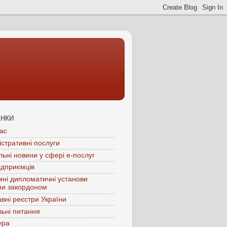
ІНКИ
ас
істративні послуги
льні новини у сфері е-послуг
ідприємців
мні дипломатичні установи
ни закордоном
вні реєстри України
ьні питання
ура