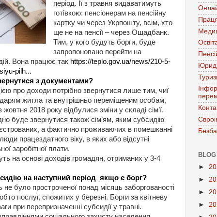
період. Її з травня видаватимуть
Онла
готівкою: пенсіонерам на пенсійну
Праця
картку чи через Укрпошту, всім, хто
Меди
ще не на пенсії – через Ощадбанк.
Тим, у кого будуть борги, буде
Освіт
запропоновано перейти на
Пенсі
дій. Вона працює так
https://teplo.gov.ua/news/210-5-
Юрид
yu-pilh...
Тури
вернутися з документами?
Інфор
ією про доходи потрібно звернутися лише тим, чиї
перем
ндарям житла та внутрішньо переміщеним особам,
Конта
 жовтня 2018 року відбулися зміни у складі сім’ї.
Євроі
но буде звернутися також сім’ям, яким субсидію
еєстрованих, а фактично проживаючих в помешканні
Безба
 люди працездатного віку, в яких або відсутні
ної заробітної плати.
BLOG
ть на основі доходів громадян, отриманих у 3-4
►
2
сидію на наступний період якщо є борг?
►
2
 не було простроченої понад місяць заборгованості
►
2
обто послуг, спожитих у березні. Борги за квітневу
►
2
ги при перепризначенні субсидії у травні.
управліннями соціального захисту населення