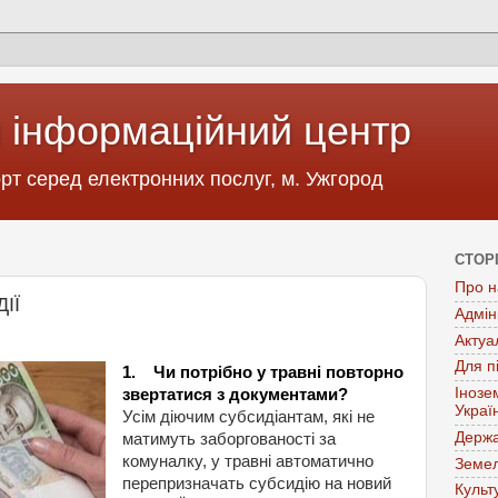
 інформаційний центр
т серед електронних послуг, м. Ужгород
СТОР
Про н
ІЇ
Адмін
Актуа
Для п
1. Чи потрібно у травні повторно
Інозе
звертатися з документами?
Украї
Усім діючим субсидіантам, які не
Держа
матимуть заборгованості за
комуналку, у травні автоматично
Земел
перепризначать субсидію на новий
Культ