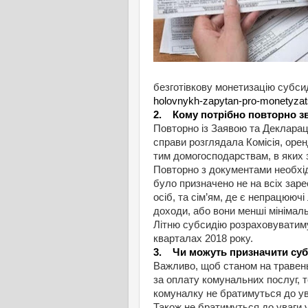
безготівкову монетизацію субси
holovnykh-zapytan-pro-monetyzatsi
2. Кому потрібно повторно з
Повторно із Заявою та Декларац
справи розглядала Комісія, оре
тим домогосподарствам, в яких з
Повторно з документами необхід
було призначено не на всіх зар
осіб, та сім’ям, де є непрацюючі
доходи, або вони менші мінімаль
Літню субсидію розраховуватиму
кварталах 2018 року.
3. Чи можуть призначити суб
Важливо, щоб станом на травень
за оплату комунальних послуг, т
комуналку не братимуться до ува
Також не братимуться до уваги 