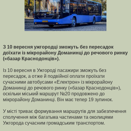
З 10 вересня ужгородці зможуть без пересадок
доїхати із мікрорайону Доманинці до речового ринку
(«базар Краснодонців»).
Із 10 вересня в Ужгороді пасажири зможуть без
пересадок, а отже й подвійної оплати проїхати
сучасними автобусами «Електрон» із мікрорайону
Доманинці до речового ринку («базар Краснодонців»),
оскільки міський маршрут №20 продовжено до
мікрорайону Доманинці. Він має тепер 19 зупинок.
У місті триває формування маршрутів для забезпечення
сполучення між багатьма частинами та околицями
Ужгорода сучасним громадським транспортом.