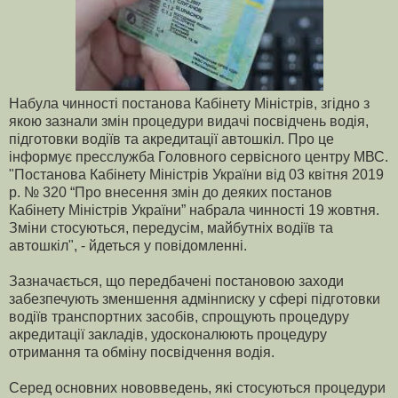
Набула
чинності
постанова
Кабінету
Міністрів
,
згідно
з
якою
зазнали
змін
процедури
видачі
посвідчень
водія
,
підготовки
водіїв
та
акредитації
автошкіл
.
Про це
інформує пресслужба Головного сервісного центру МВС.
"
Постанова
Кабінету
Міністрів
України
від
03
квітня
2019
р
. № 320 “
Про
внесення
змін
до
деяких
постанов
Кабінету
Міністрів
України
”
набрала
чинності
19
жовтня
.
Зміни стосуються, передусім, майбутніх водіїв та
автошкіл", - йдеться у повідомленні.
Зазначається, що передбачені постановою заходи
забезпечують зменшення адмінnиску у сфері підготовки
водіїв транспортних засобів, спрощують процедуру
акредитації закладів, удосконалюють процедуру
отримання та обміну посвідчення водія.
Серед основних нововведень, які стосуються процедури