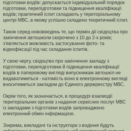
підготовки водіїв: допускається індивідуальний порядок
підготовки, перепідготовки та підвищення кваліфікації
водіїв; практичний іспит складають у територіальному
центрі МВС, в якому успішно складено теоретичний іспит.
Також серед нововведень те, що термін дії свідоцтва про
закінчення автошколи скорочено з 10 до 2-х років;
з'являється можливість застосування фото- та
відеофіксації під час складання іспитів.
У свою чергу, свідоцтво про закінчення закладу з
підготовки, перепідготовки й підвищення кваліфікації
водіїв в паперовому вигляді випускникам автошкіл не
видаватиметься - натомість воно в електронному вигляді
вноситиметься закладом до Єдиного держреєстру МВС.
Окрім того, як зазначається, в процедурі взаємодії
територіальних органів з надання сервісних послуг МВС
із закладами з підготовки водіїв запроваджено
електронний обмін інформацією.
Зокрема, викладачі та інструктори з водіння будуть