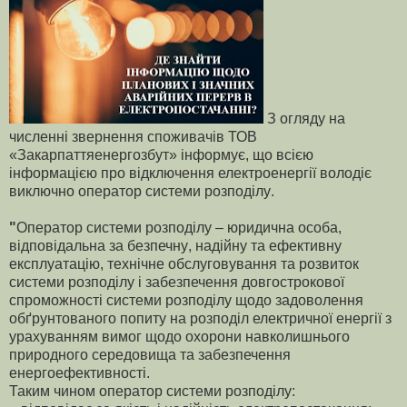
З
огляду
на
численні
звернення
споживачів
ТОВ
«
Закарпаттяенергозбут
»
інформує
,
що
всією
інформацією
про
відключення
електроенергії
володіє
виключно
оператор
системи
розподілу
.
"
Оператор
системи
розподілу
–
юридична
особа
,
відповідальна
за
безпечну
,
надійну
та
ефективну
експлуатацію
,
технічне
обслуговування
та
розвиток
системи
розподілу
і
забезпечення
довгострокової
спроможності
системи
розподілу
щодо
задоволення
обґрунтованого
попиту
на
розподіл
електричної
енергії
з
урахуванням
вимог
щодо
охорони
навколишнього
природного
середовища
та
забезпечення
енергоефективності
.
Таким чином оператор системи розподілу: