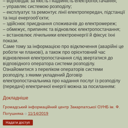
– відповідає за якість і надійність електропостачання;
– управляє системою розподілу;
– експлуатує та ремонтує лінії електропередач, підстанції
та інші енергооб’єкти;
– здійснює приєднання споживачів до електромереж;
– обмежує, припиняє та відновлює електропостачання;
– встановлює лічильники електроенергії й фіксує їхні
покази.
Саме тому за інформацією про відключення (аварійні це
роботи чи планові), а також про орієнтовний час
відновлення електропостачання слід звертатися до
відповідного оператора системи розподілу.
Ознайомитися з переліком операторів системи
розподілу, з якими укладений Договір
електропостачальника про надання послуг із розподілу
(передачі) електричної енергії можна за посиланням:
Докладніше
Громадський інформаційний центр Закарпатської ОУНБ ім. Ф.
Потушняка
о
11/14/2019
Надати доступ