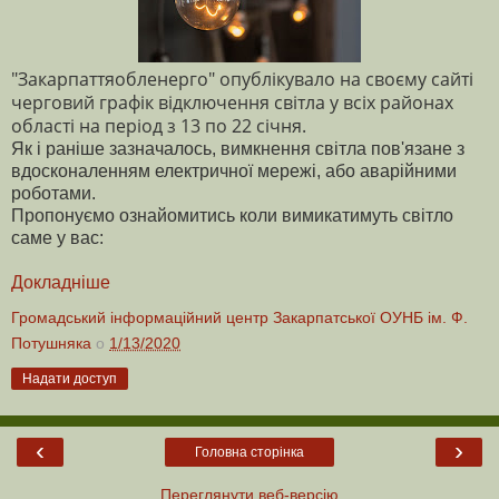
"Закарпаттяобленерго" опублікувало на своєму сайті
черговий графік відключення світла у всіх районах
області на період з 13 по 22 січня.
Як і раніше зазначалось, вимкнення світла пов'язане з
вдосконаленням електричної мережі, або аварійними
роботами.
Пропонуємо ознайомитись коли вимикатимуть світло
саме у вас:
Докладніше
Громадський інформаційний центр Закарпатської ОУНБ ім. Ф.
Потушняка
о
1/13/2020
Надати доступ
‹
›
Головна сторінка
Переглянути веб-версію