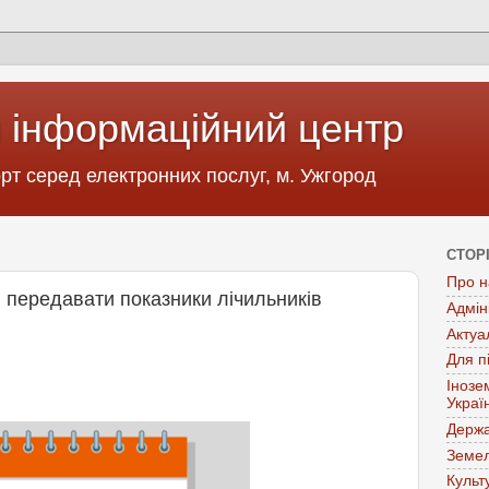
 інформаційний центр
т серед електронних послуг, м. Ужгород
СТОР
Про н
 передавати показники лічильників
Адмін
Актуа
Для п
Інозе
Украї
Держа
Земел
Культ