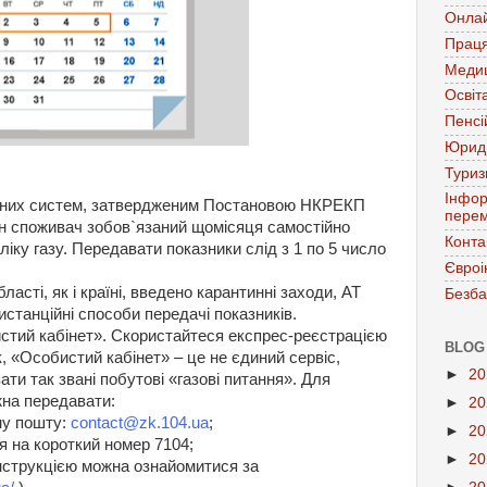
Онла
Праця
Меди
Освіт
Пенсі
Юрид
Тури
Інфор
льних систем, затвердженим Постановою НКРЕКП
перем
ен споживач зобов`язаний щомісяця самостійно
Конта
іку газу. Передавати показники слід з 1 по 5 число
Євроі
ласті, як і країні, введено карантинні заходи, АТ
Безба
станційні способи передачі показників.
стий кабінет». Скористайтеся експрес-реєстрацією
BLOG
, «Особистий кабінет» – це не єдиний сервіс,
►
2
ти так звані побутові «газові питання». Для
жна передавати:
►
2
ну пошту:
contact@zk.104.ua
;
►
2
 на короткий номер 7104;
►
2
інструкцією можна ознайомитися за