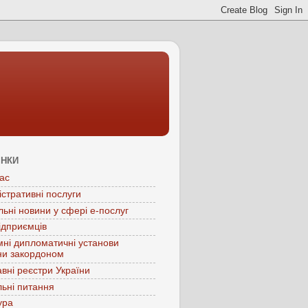
ІНКИ
ас
істративні послуги
льні новини у сфері е-послуг
ідприємців
мні дипломатичні установи
ни закордоном
вні реєстри України
ьні питання
ура