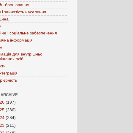
йн-бронювання
 і зайнятість населення
цина
а
йне і соціальне забезпечення
ична інформація
зм
мація для внутрішньо
іщених осіб
кти
нтеграція
р’єрність
 ARCHIVE
026
(197)
025
(286)
024
(284)
023
(211)