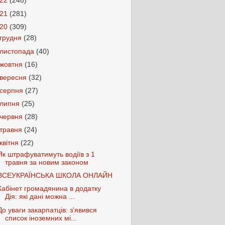
022
(248)
021
(281)
020
(309)
грудня
(28)
листопада
(40)
жовтня
(16)
вересня
(32)
серпня
(27)
липня
(25)
червня
(28)
травня
(24)
квітня
(22)
Як штрафуватимуть водіїв з 1
травня за новим законом
ВСЕУКРАЇНСЬКА ШКОЛА ОНЛАЙН
Кабінет громадянина в додатку
Дія: які дані можна ...
До уваги закарпатців: з'явився
список іноземних мі...