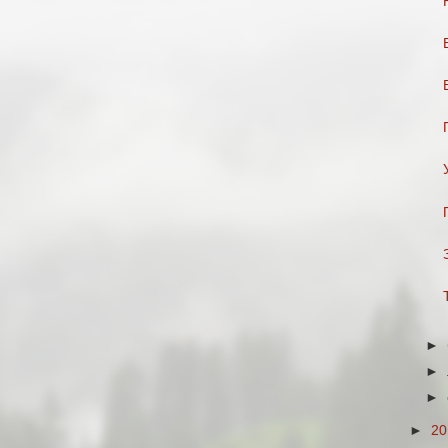
►
►
►
►
2