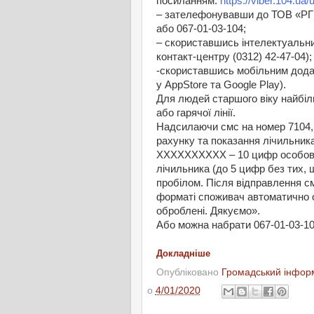
посиланням:
https://viber.104.ua/
– зателефонувавши до ТОВ «РГ
або 067-01-03-104;
– скориставшись інтелектуальн
контакт-центру (0312) 42-47-04);
-cкориставшись мобільним дода
у AppStore та Google Play).
Для людей старшого віку найбіл
або гарячої лінії.
Надсилаючи смс на номер 7104, 
рахунку та показання лічильн
ХХХХХХХХХХ – 10 цифр особово
лічильника (до 5 цифр без тих,
пробілом. Після відправлення с
форматі споживач автоматично о
оброблені. Дякуємо».
Або можна набрати 067-01-03-10
Докладніше
Опубліковано
Громадський інформ
о
4/01/2020