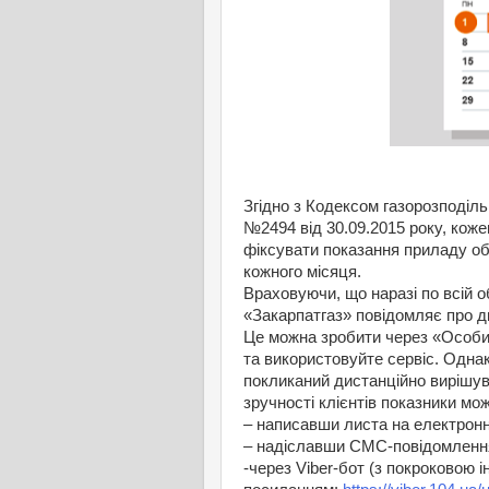
Згідно з Кодексом газорозподі
№2494 від 30.09.2015 року, кож
фіксувати показання приладу обл
кожного місяця.
Враховуючи, що наразі по всій об
«Закарпатгаз» повідомляє про ди
Це можна зробити через «Особи
та використовуйте сервіс. Однак
покликаний дистанційно вирішува
зручності клієнтів показники мо
– написавши листа на електрон
– надіславши СМС-повідомлення
-через Viber-бот (з покроковою 