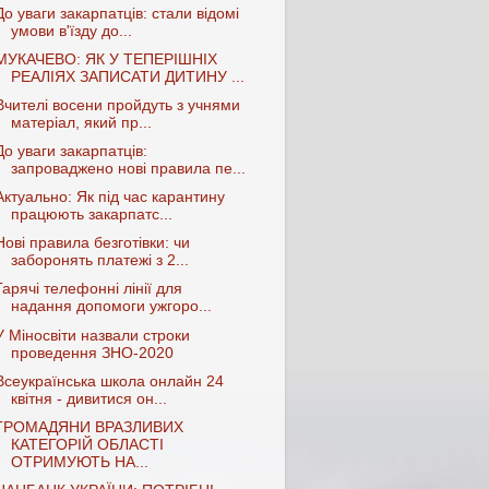
До уваги закарпатців: стали відомі
умови в'їзду до...
МУКАЧЕВО: ЯК У ТЕПЕРІШНІХ
РЕАЛІЯХ ЗАПИСАТИ ДИТИНУ ...
Вчителі восени пройдуть з учнями
матеріал, який пр...
До уваги закарпатців:
запроваджено нові правила пе...
Актуально: Як під час карантину
працюють закарпатс...
Нові правила безготівки: чи
заборонять платежі з 2...
Гарячі телефонні лінії для
надання допомоги ужгоро...
У Міносвіти назвали строки
проведення ЗНО-2020
Всеукраїнська школа онлайн 24
квітня - дивитися он...
ГРОМАДЯНИ ВРАЗЛИВИХ
КАТЕГОРІЙ ОБЛАСТІ
ОТРИМУЮТЬ НА...