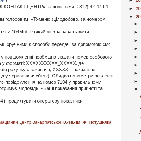
ua/
)
►
2
К КОНТАКТ-ЦЕНТР» за номерами (0312) 42-47-04
►
2
▼
2
им голосовим IVR-меню (цілодобово, за номером
►
тком 104Mobile (який можна завантажити
►
►
ьш зручними є способи передачі за допомогою смс
►
►
у повідомленні необхідно вказати номер особового
ика у форматі: ХХХХХХХХХХ_ХХХХХ, де
►
го рахунку споживача, ХХХХХ – показання
►
 що у червоних ячейках). Обидва параметри розділені
►
мс-повідомлення на номер 7104 у правильному
тримує відповідь: «Ваші показання прийняті та
▼
4 і продиктувати оператору показники.
аційний центр Закарпатської ОУНБ ім. Ф. Потушняка