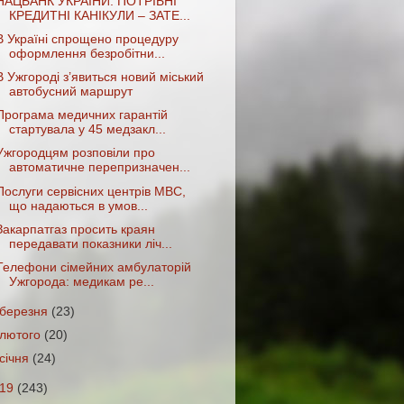
НАЦБАНК УКРАЇНИ: ПОТРІБНІ
КРЕДИТНІ КАНІКУЛИ – ЗАТЕ...
В Україні спрощено процедуру
оформлення безробітни...
В Ужгороді з’явиться новий міський
автобусний маршрут
Програма медичних гарантій
стартувала у 45 медзакл...
Ужгородцям розповіли про
автоматичне перепризначен...
Послуги сервісних центрів МВС,
що надаються в умов...
Закарпатгаз просить краян
передавати показники ліч...
Телефони сімейних амбулаторій
Ужгорода: медикам ре...
березня
(23)
лютого
(20)
січня
(24)
019
(243)