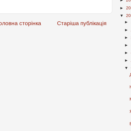
►
2
►
2
▼
2
►
оловна сторінка
Старіша публікація
►
►
►
►
►
▼