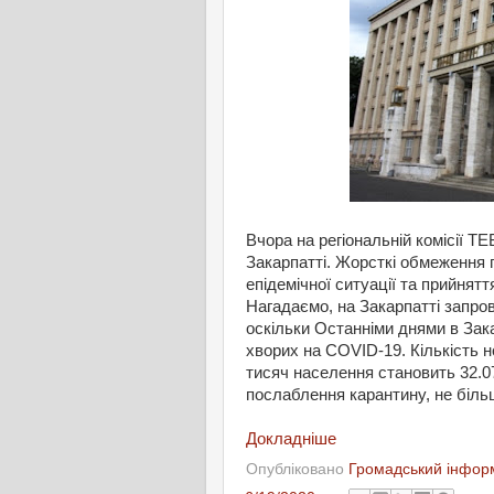
Вчора на регіональній комісії Т
Закарпатті. Жорсткі обмеження п
епідемічної ситуації та прийнятт
Нагадаємо, на Закарпатті запро
оскільки Останніми днями в Зак
хворих на COVID-19. Кількість н
тисяч населення становить 32.0
послаблення карантину, не більш
Докладніше
Опубліковано
Громадський інформ