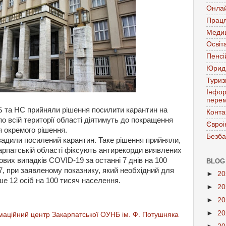
Онла
Праця
Меди
Освіт
Пенсі
Юрид
Тури
Інфор
перем
ЕБ та НС прийняли рішення посилити карантин на
Конта
о всій території області діятимуть до покращення
Євроі
я окремого рішення.
Безба
вадили посилений карантин. Таке рішення прийняли,
арпатській області фіксують антирекорди виявлених
ових випадків СОVID-19 за останні 7 днів на 100
BLOG
7, при заявленому показнику, який необхідний для
►
2
е 12 осіб на 100 тисяч населення.
►
2
►
2
►
2
аційний центр Закарпатської ОУНБ ім. Ф. Потушняка