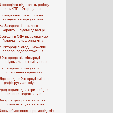
З понеділка відновлять роботу
п’ять КПП з Угорщиною
Громадський транспорт на
вихідних не курсуватиме: ...
На Закарпатті посилюють
карантин: відомі деталі рі...
Сьогодні в ОДА працюватиме
"гаряча" телефонна лінія
В Ужгороді сьогодні можливі
перебої водопостачання...
В Ужгородській міськраді
повідомили про зміну граф...
На Закарпатті скасували
послаблення карантину
Відсьогодні в Ужгороді змінено
графік руху автобус...
Уряд оприлюднив критерії для
посилення карантину в...
Закарпатцям роз'яснили, як
формується ціна на елек...
Знову обмеження: протиепідемічні