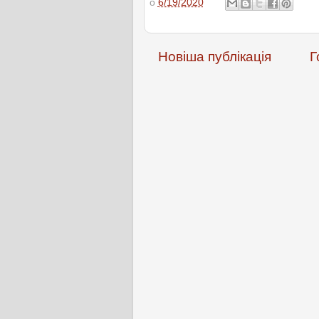
о
6/19/2020
Новіша публікація
Г