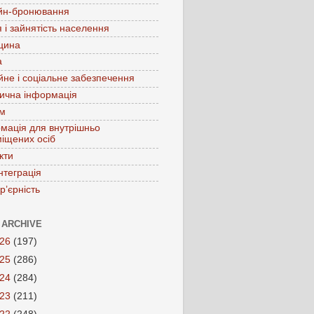
йн-бронювання
 і зайнятість населення
цина
а
йне і соціальне забезпечення
ична інформація
зм
мація для внутрішньо
іщених осіб
кти
нтеграція
р’єрність
 ARCHIVE
026
(197)
025
(286)
024
(284)
023
(211)