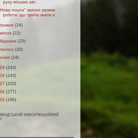
руху міських авт...
"Нова пошта" змінює режим
роботи: що треба знати п...
травня
(24)
квітня
(22)
березня
(23)
лютого
(20)
січня
(24)
019
(243)
018
(243)
017
(233)
016
(277)
015
(196)
ОМАДСЬКИЙ ІНФОРМАЦІЙНИЙ
Р