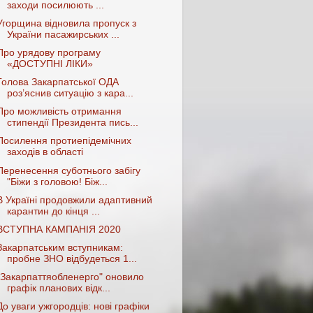
заходи посилюють ...
Угорщина відновила пропуск з
України пасажирських ...
Про урядову програму
«ДОСТУПНІ ЛІКИ»
Голова Закарпатської ОДА
роз’яснив ситуацію з кара...
Про можливість отримання
стипендії Президента пись...
Посилення протиепідемічних
заходів в області
Перенесення суботнього забігу
"Біжи з головою! Біж...
В Україні продовжили адаптивний
карантин до кінця ...
ВСТУПНА КАМПАНІЯ 2020
Закарпатським вступникам:
пробне ЗНО відбудеться 1...
"Закарпаттяобленерго" оновило
графік планових відк...
До уваги ужгородців: нові графіки