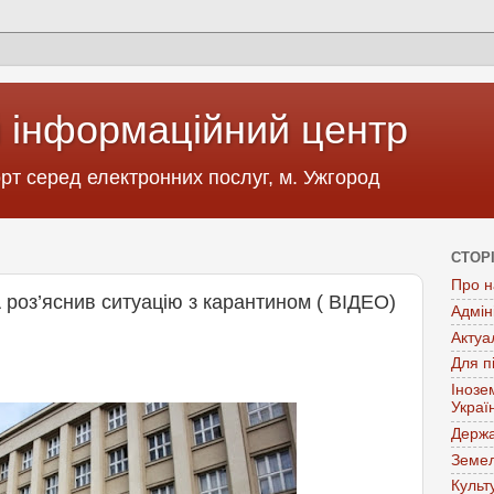
 інформаційний центр
т серед електронних послуг, м. Ужгород
СТОР
Про н
роз’яснив ситуацію з карантином ( ВІДЕО)
Адмін
Актуа
Для п
Інозе
Украї
Держа
Земел
Культ