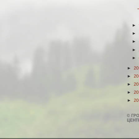
►
►
►
►
►
►
2
►
2
►
2
►
2
►
2
© ГР
ЦЕНТ