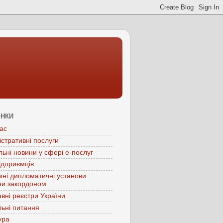
ІНКИ
ас
істративні послуги
льні новини у сфері е-послуг
ідприємців
мні дипломатичні установи
ни закордоном
вні реєстри України
ьні питання
ура