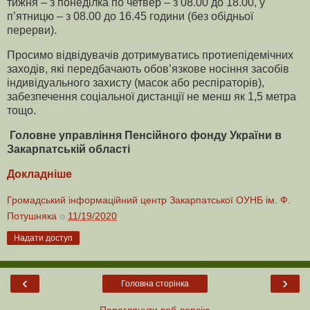
тижня
–
з
понеділка
по
четвер
–
з
08.00
до
18.00,
у
п
’
ятницю
–
з
08.00
до
16.45
години
(
без
обідньої
перерви
).
Просимо
відвідувачів
дотримуватись
протиепідемічних
заходів
,
які
передбачають
обов
’
язкове
носіння
засобів
індивідуального
захисту
(
масок
або
респіраторів
),
забезпечення
соціальної
дистанції
не
менш
як
1,5
метра
тощо
.
Головне управління Пенсійного фонду України в
Закарпатській області
Докладніше
Громадський інформаційний центр Закарпатської ОУНБ ім. Ф.
Потушняка
о
11/19/2020
Надати доступ
‹
›
Головна сторінка
Переглянути веб-версію