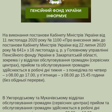
На
виконання
постанови
Кабінету
Міністрів
України
від
11
листопада
2020
року
№ 1100 «
Про
внесення
змін
до
постанови
Кабінету
Міністрів
України
від
22
липня
2020
року
№ 641»
з
16
листопада
ц
.
р
.
у
Головному
управлінні
Пенсійного
фонду
України
в
Закарпатській
області
,
зокрема
і
у
відділах
обслуговування
громадян
(
сервісних
центрах
),
прийом
та
обслуговування
громадян
здійснюється
в
робочі
дні
тижня
–
з
понеділка
по
четвер
–
з
08.00
до
17.00,
у
п
’
ятницю
–
з
08.00
до
15.45
години
(
без
обідньої
перерви
).
В
Ужгородському
та
Мукачівському
відділах
обслуговування
громадян
(
сервісних
центрах
)
прийом
та
обслуговування
громадян
здійснюється
в
робочі
дні