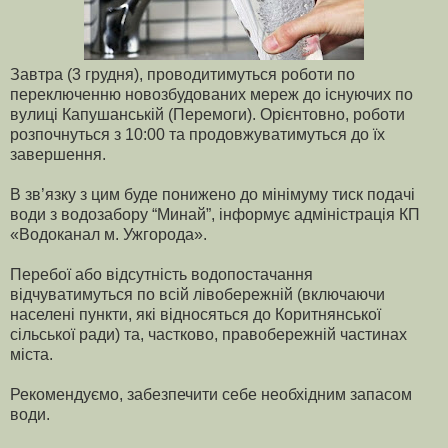
Завтра (3 грудня), проводитимуться роботи по
переключенню новозбудованих мереж до існуючих по
вулиці Капушанській (Перемоги). Орієнтовно, роботи
розпочнуться з 10:00 та продовжуватимуться до їх
завершення.
В зв’язку з цим буде понижено до мінімуму тиск подачі
води з водозабору “Минай”, інформує адміністрація КП
«Водоканал м. Ужгорода».
Перебої або відсутність водопостачання
відчуватимуться по всій лівобережній (включаючи
населені пункти, які відносяться до Коритнянської
сільської ради) та, частково, правобережній частинах
міста.
Рекомендуємо, забезпечити себе необхідним запасом
води.