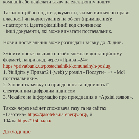
компанії або надіслати заяву на електронну пошту.
Також потрібно подати документи, якими визначено право
власності чи користування на об'єкт (приміщення):
- паспорт та ідентифікаційний код споживача;
- інші документи, які може вимагати постачальник.
Новий постачальник може розглядати заявку до 20 днів.
Змінити постачальника онлайн можна в дистанційному
форматі, наприклад, через «Приват-24»:
https://privatbank.ua/postachalniki-komunalnyh-poslug
1. Увійдіть у Приват24 (web) у розділ «Послуги» –> «Мої
постачальники».
2. Заповніть заявку на приєднання та підпишіть її
електронним цифровим підписом.
3. Чекайте на інформацію про приєднання в «Архіві заявок».
Також через кабінет споживача газу та на сайтах
«Газотека»
https://gasoteka.ua-energy.org/
, й
104.ua
https://104.ua/ua/
Докладніше