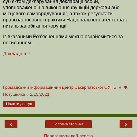
суб’єктом декларування декларації особи,
уповноваженої на виконання функцій держави або
місцевого самоврядування”, а також результати
правозастосовної практики Національного агентства з
питань запобігання корупції.
Із вказаними Роз’ясненнями можна ознайомитися за
посиланням
…
Докладніше
Громадський інформаційний центр Закарпатської ОУНБ ім. Ф.
Потушняка
о
2/15/2021
Надати доступ
‹
›
Головна сторінка
Переглянути веб-версію