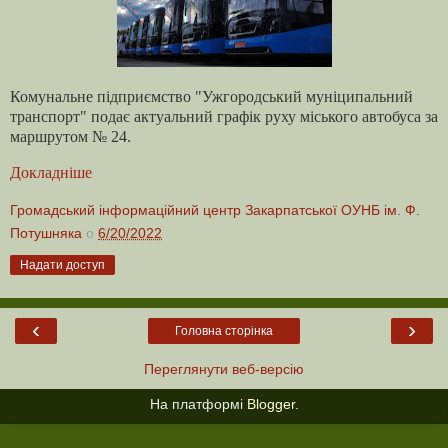
Комунальне підприємство "Ужгородський муніципальний
транспорт" подає актуальний графік руху міського автобуса за
маршрутом № 24.
Докладніше
Громадський інформаційний центр Закарпатської ОУНБ ім. Ф.
Потушняка
о
6/20/2022
Надати доступ
‹
›
Головна сторінка
Переглянути веб-версію
На платформі
Blogger
.