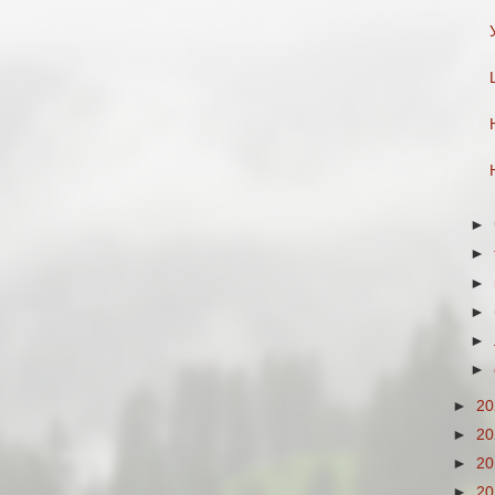
►
►
►
►
►
►
►
2
►
2
►
2
►
2