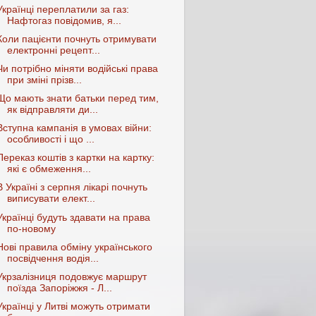
Українці переплатили за газ:
Нафтогаз повідомив, я...
Коли пацієнти почнуть отримувати
електронні рецепт...
Чи потрібно міняти водійські права
при зміні прізв...
Що мають знати батьки перед тим,
як відправляти ди...
Вступна кампанія в умовах війни:
особливості і що ...
Переказ коштів з картки на картку:
які є обмеження...
В Україні з серпня лікарі почнуть
виписувати елект...
Українці будуть здавати на права
по-новому
Нові правила обміну українського
посвідчення водія...
Укрзалізниця подовжує маршрут
поїзда Запоріжжя - Л...
Українці у Литві можуть отримати