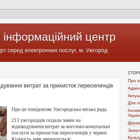
 інформаційний центр
т серед електронних послуг, м. Ужгород
СТОР
Про н
дування витрат за прихисток переселенців
Адмін
Актуа
Для п
Про це повідомляє Ужгородська міська рада.
Інозе
Украї
213 ужгородців подали заяви на
Держа
відшкодування витрат за житлово-комунальні
Земел
послуги за прихисток переселенців у червні.
Культ
Кількість заяв зменшується: