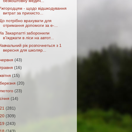
безкоштовну медич...
Ужгородцям - щодо відшкодування
витрат за прихисто...
Що потрібно врахувати для
отримання допомоги за е-...
На Закарпатті заборонили
в’їжджати в ліси на автот...
Навчальний рік розпочнеться з 1
вересня для школяр...
червня
(43)
травня
(16)
квітня
(15)
березня
(20)
лютого
(23)
січня
(14)
021
(281)
020
(309)
019
(243)
018
(243)