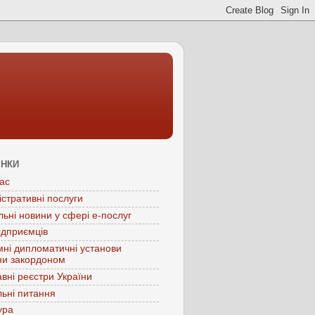
ІНКИ
ас
істративні послуги
льні новини у сфері е-послуг
ідприємців
мні дипломатичні установи
ни закордоном
вні реєстри України
ьні питання
ура