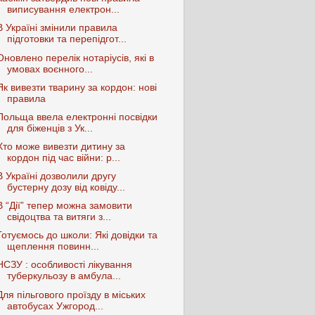
виписування електрон...
В Україні змінили правила
підготовки та перепідгот...
Оновлено перелік нотаріусів, які в
умовах воєнного...
Як вивезти тварину за кордон: нові
правила
Польща ввела електронні посвідки
для біженців з Ук...
Хто може вивезти дитину за
кордон під час війни: р...
В Україні дозволили другу
бустерну дозу від ковіду...
В “Дії” тепер можна замовити
свідоцтва та витяги з...
Готуємось до школи: Які довідки та
щеплення повинн...
НСЗУ : особливості лікування
туберкульозу в амбула...
Для пільгового проїзду в міських
автобусах Ужгород...