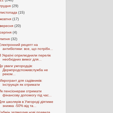
022
(248)
грудня
(29)
листопада
(15)
жовтня
(17)
вересня
(20)
серпня
(4)
липня
(32)
Електронний рецепт на
антибіотики: все, що потрібн...
В Україні оприлюднили перелік
необхідних вимог для...
До уваги ужгородців:
Держпродспоживслужба не
реком...
Мікрогрант для садівників:
інструкція як отримати
Як пенсіонерам отримати
фінансову допомогу під час...
Для школярів в Ужгороді діятиме
знижка -50% від та...
Кабмін затвердив нові правила