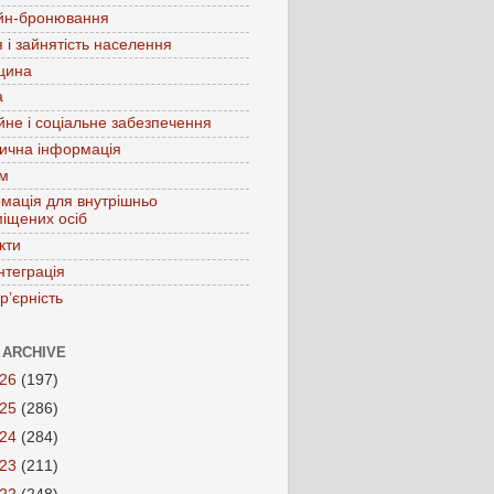
йн-бронювання
 і зайнятість населення
цина
а
йне і соціальне забезпечення
ична інформація
зм
мація для внутрішньо
іщених осіб
кти
нтеграція
р’єрність
 ARCHIVE
026
(197)
025
(286)
024
(284)
023
(211)