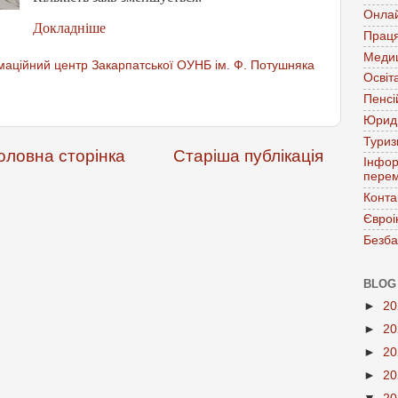
Онла
Докладніше
Праця
Меди
аційний центр Закарпатської ОУНБ ім. Ф. Потушняка
Освіт
Пенсі
Юрид
Тури
оловна сторінка
Старіша публікація
Інфор
перем
Конта
Євроі
Безба
BLOG
►
2
►
2
►
2
►
2