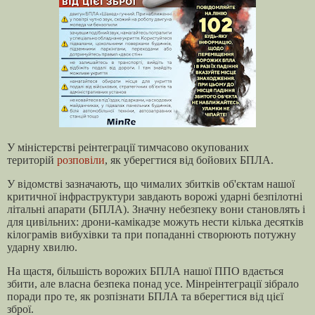
У міністерстві реінтеграції тимчасово окупованих
територій
розповіли
, як уберегтися від бойових БПЛА.
У відомстві зазначають, що чималих збитків об'єктам нашої
критичної інфраструктури завдають ворожі ударні безпілотні
літальні апарати (БПЛА).
Значну небезпеку вони становлять і
для цивільних: дрони-камікадзе можуть нести кілька десятків
кілограмів вибухівки та при попаданні створюють потужну
ударну хвилю.
На щастя, більшість ворожих БПЛА нашої ППО вдається
збити, але власна безпека
по
над усе. Мінреінтеграції зібрало
поради про те, як розпізнати БПЛА та вберегтися від цієї
зброї.