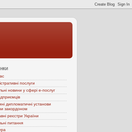
ІНКИ
ас
істративні послуги
льні новини у сфері е-послуг
ідприємців
мні дипломатичні установи
ни закордоном
вні реєстри України
ьні питання
ура