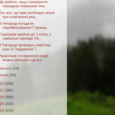
Що робити, якщо некоректно
передали показники лічи...
Ось все, що вам необхідно знати
про електронні рец...
В Ужгороді погодили
перейменування 7 вулиць
Стартував прийом до 1 класу у
навчальні заклади Уж...
В Ужгороді проведуть майстер-
клас із "кодування" і...
Українське посвідчення водія
можна обміняти ще в о...
лютого
(13)
січня
(33)
022
(248)
021
(281)
020
(309)
019
(243)
018
(243)