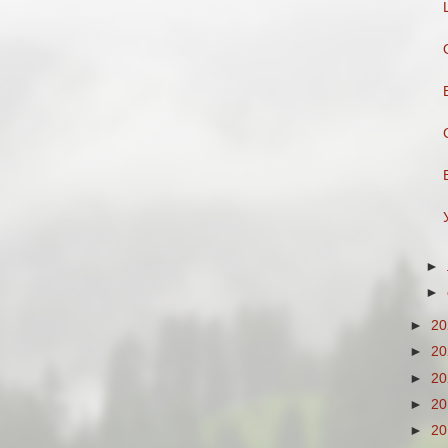
►
►
►
2
►
2
►
2
►
2
►
2