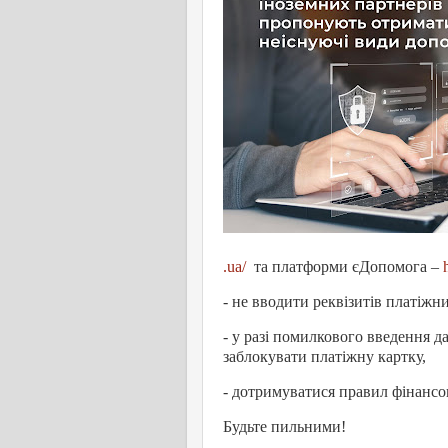
.ua/
та платформи єДопомога –
- не вводити реквізитів платіжн
- у разі помилкового введення д
заблокувати платіжну картку,
- дотримуватися правил фінансово
Будьте пильними!