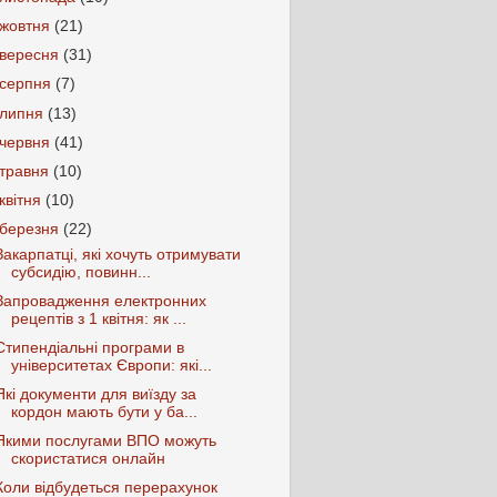
жовтня
(21)
вересня
(31)
серпня
(7)
липня
(13)
червня
(41)
травня
(10)
квітня
(10)
березня
(22)
Закарпатці, які хочуть отримувати
субсидію, повинн...
Запровадження електронних
рецептів з 1 квітня: як ...
Стипендіальні програми в
університетах Європи: які...
Які документи для виїзду за
кордон мають бути у ба...
Якими послугами ВПО можуть
скористатися онлайн
Коли відбудеться перерахунок