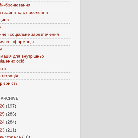
йн-бронювання
 і зайнятість населення
цина
а
йне і соціальне забезпечення
ична інформація
зм
мація для внутрішньо
іщених осіб
кти
нтеграція
р’єрність
 ARCHIVE
026
(197)
025
(286)
024
(284)
023
(211)
листопада
(10)