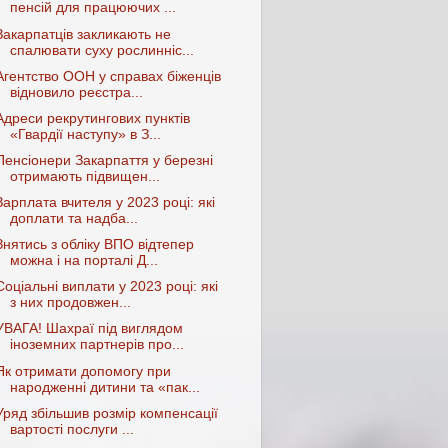
пенсій для працюючих ...
Закарпатців закликають не
спалювати суху рослинніс...
Агентство ООН у справах біженців
відновило реєстра...
Адреси рекрутингових пунктів
«Гвардії наступу» в З...
Пенсіонери Закарпаття у березні
отримають підвищен...
Зарплата вчителя у 2023 році: які
доплати та надба...
Знятись з обліку ВПО відтепер
можна і на порталі Д...
Соціальні виплати у 2023 році: які
з них продовжен...
УВАГА! Шахраї під виглядом
іноземних партнерів про...
Як отримати допомогу при
народженні дитини та «пак...
Уряд збільшив розмір компенсації
вартості послуги ...