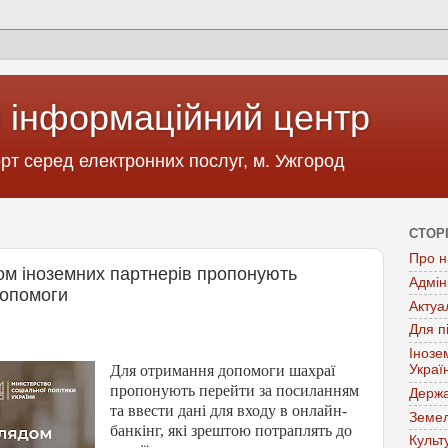
 інформаційний центр
т серед електронних послуг, м. Ужгород
СТОР
Про н
ом іноземних партнерів пропонують
Адмін
допомоги
Актуа
Для п
Інозе
Для отримання допомоги шахраї
Украї
пропонують перейти за посиланням
Держа
та ввести дані для входу в онлайн-
Земел
банкінг, які зрештою потраплять до
Культ