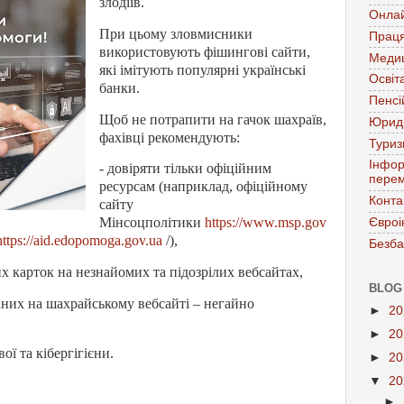
злодіїв.
Онла
При цьому зловмисники
Праця
використовують фішингові сайти,
Меди
які імітують популярні українські
Освіт
банки.
Пенсі
Щоб не потрапити на гачок шахраїв,
Юрид
фахівці рекомендують:
Тури
Інфор
- довіряти тільки офіційним
перем
ресурсам (наприклад, офіційному
Конта
сайту
Мінсоцполітики
https://www.msp.gov
Євроі
https://aid.edopomoga.gov.ua
/),
Безба
их карток на незнайомих та підозрілих вебсайтах,
BLOG
аних на шахрайському вебсайті – негайно
►
2
►
2
ї та кібергігієни.
►
2
▼
2
►