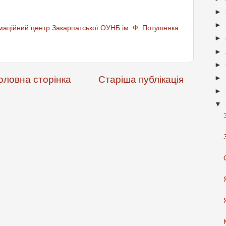
►
►
аційний центр Закарпатської ОУНБ ім. Ф. Потушняка
►
►
►
►
оловна сторінка
Старіша публікація
►
▼