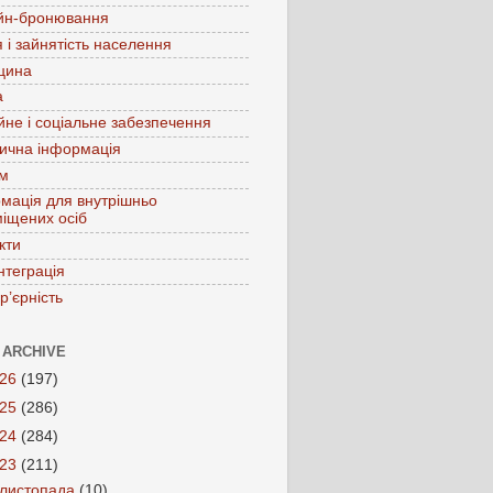
йн-бронювання
 і зайнятість населення
цина
а
йне і соціальне забезпечення
ична інформація
зм
мація для внутрішньо
іщених осіб
кти
нтеграція
р’єрність
 ARCHIVE
026
(197)
025
(286)
024
(284)
023
(211)
листопада
(10)