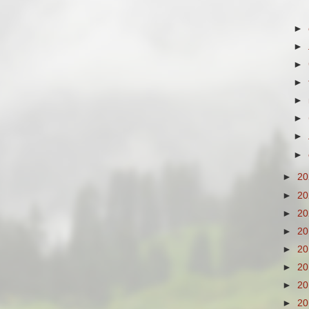
►
►
►
►
►
►
►
►
►
2
►
2
►
2
►
2
►
2
►
2
►
2
►
2