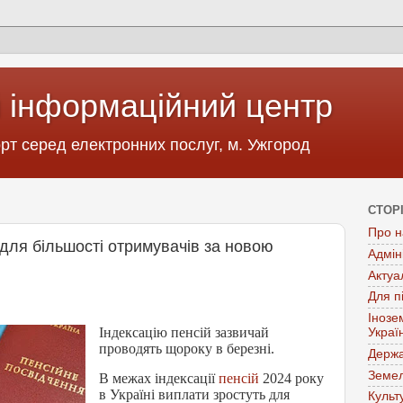
 інформаційний центр
т серед електронних послуг, м. Ужгород
СТОР
Про н
ї для більшості отримувачів за новою
Адмін
Актуа
Для п
Інозе
Індексацію пенсій зазвичай
Украї
проводять щороку в березні.
Держа
Земел
В межах індексації
пенсій
2024 року
в Україні виплати зростуть для
Культ