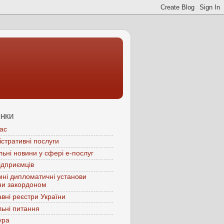
ІНКИ
ас
істративні послуги
льні новини у сфері е-послуг
ідприємців
мні дипломатичні установи
ни закордоном
вні реєстри України
ьні питання
ура