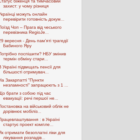
Статус біженця та тимчасовий
захист: у чому різниця
Українці можуть онлайн
перевірити готовність докум...
Поїзд Чоп – Прага від чеського
перевізника RegioJe...
29 вересня - День пам’яті трагедії
Бабиного Яру
Потрібно поспішити? НБУ змінив
термін обміну стари...
В Україні підвищать пенсії для
більшості отримувач...
На Закарпатті "Пункти
незламності" запрацюють з 1 ...
Що брати з собою під час
евакуації: речі першої не...
Постановка на військовий облік не
дорівнює мобіліз...
Працевлаштування : в Україні
стартує проект компле...
Як отримати безоплатні ліки для
лікування розладів...