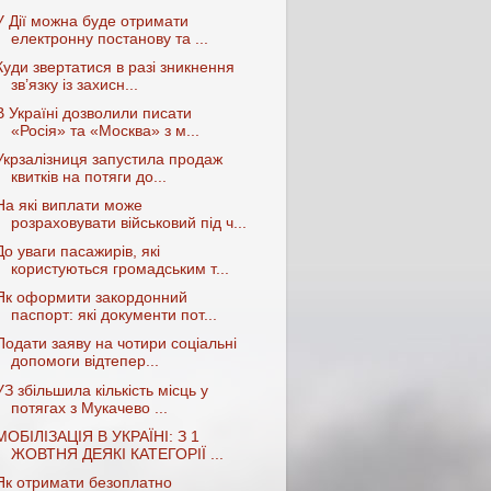
У Дії можна буде отримати
електронну постанову та ...
Куди звертатися в разі зникнення
зв’язку із захисн...
В Україні дозволили писати
«Росія» та «Москва» з м...
Укрзалізниця запустила продаж
квитків на потяги до...
На які виплати може
розраховувати військовий під ч...
До уваги пасажирів, які
користуються громадським т...
Як оформити закордонний
паспорт: які документи пот...
Подати заяву на чотири соціальні
допомоги відтепер...
УЗ збільшила кількість місць у
потягах з Мукачево ...
МОБІЛІЗАЦІЯ В УКРАЇНІ: З 1
ЖОВТНЯ ДЕЯКІ КАТЕГОРІЇ ...
Як отримати безоплатно