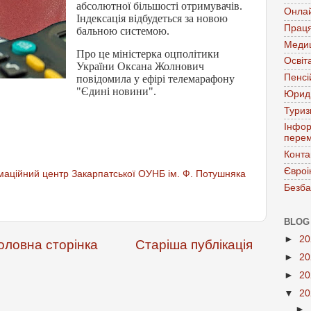
абсолютної більшості отримувачів.
Онла
Індексація відбудеться за новою
Праця
бальною системою.
Меди
Про це міністерка оцполітики
Освіт
України Оксана Жолнович
Пенсі
повідомила у ефірі телемарафону
"Єдині новини".
Юрид
Тури
Інфор
перем
Конта
Євроі
аційний центр Закарпатської ОУНБ ім. Ф. Потушняка
Безба
BLOG
►
2
оловна сторінка
Старіша публікація
►
2
►
2
▼
2
►