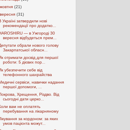
жовтня
(21)
вересня
(31)
В Україні затвердили нові
рекомендації про додатко...
HAROSHIRU — в Ужгороді 30
вересня відбудеться прем...
Депутати обрали нового голову
Закарпатської обласн...
Як отримати досвід для першої
роботи: 5 дієвих пор...
Як убезпечити себе від
телефонного шахрайства
Медичні сервіси, навички надання
першої допомоги, ...
Покрова, Хрещення, Різдво. Від
сьогодні дати церко...
Коли вам не оплатять
перебування на лікарняному
Лікування за кордоном: за яких
умов пацієнта можут...