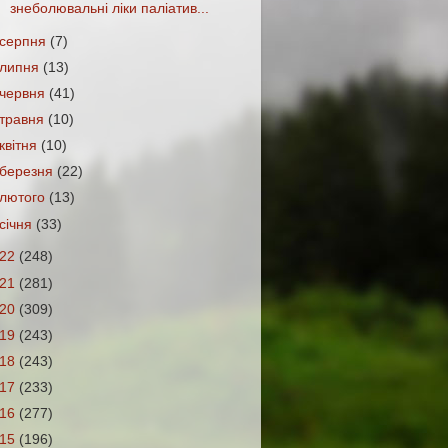
знеболювальні ліки паліатив...
серпня
(7)
липня
(13)
червня
(41)
травня
(10)
квітня
(10)
березня
(22)
лютого
(13)
січня
(33)
022
(248)
021
(281)
020
(309)
019
(243)
018
(243)
017
(233)
016
(277)
015
(196)