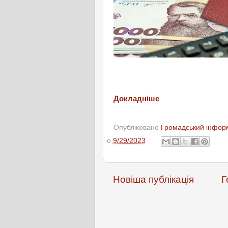
Докладніше
Опубліковано
Громадський інформ
о
9/29/2023
Новіша публікація
Г