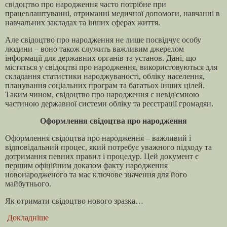
свідоцтво про народження часто потрібне при
працевлаштуванні, отриманні медичної допомоги, навчанні в
навчальних закладах та інших сферах життя.
Але свідоцтво про народження не лише посвідчує особу
людини – воно також служить важливим джерелом
інформації для державних органів та установ. Дані, що
містяться у свідоцтві про народження, використовуються для
складання статистики народжуваності, обліку населення,
планування соціальних програм та багатьох інших цілей.
Таким чином, свідоцтво про народження є невід'ємною
частиною державної системи обліку та реєстрації громадян.
Оформлення свідоцтва про народження
Оформлення свідоцтва про народження – важливий і
відповідальний процес, який потребує уважного підходу та
дотримання певних правил і процедур. Цей документ є
першим офіційним доказом факту народження
новонародженого та має ключове значення для його
майбутнього.
Як отримати свідоцтво нового зразка…
Докладніше