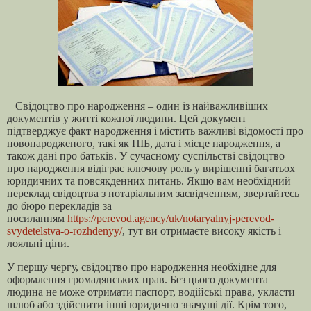
Свідоцтво про народження – один із найважливіших
документів у житті кожної людини. Цей документ
підтверджує факт народження і містить важливі відомості про
новонародженого, такі як ПІБ, дата і місце народження, а
також дані про батьків. У сучасному суспільстві свідоцтво
про народження відіграє ключову роль у вирішенні багатьох
юридичних та повсякденних питань. Якщо вам необхідний
переклад свідоцтва з нотаріальним засвідченням, звертайтесь
до бюро перекладів за
посиланням
https://perevod.agency/uk/notaryalnyj-perevod-
svydetelstva-o-rozhdenyy/
, тут ви отримаєте високу якість і
лояльні ціни.
У першу чергу, свідоцтво про народження необхідне для
оформлення громадянських прав. Без цього документа
людина не може отримати паспорт, водійські права, укласти
шлюб або здійснити інші юридично значущі дії. Крім того,