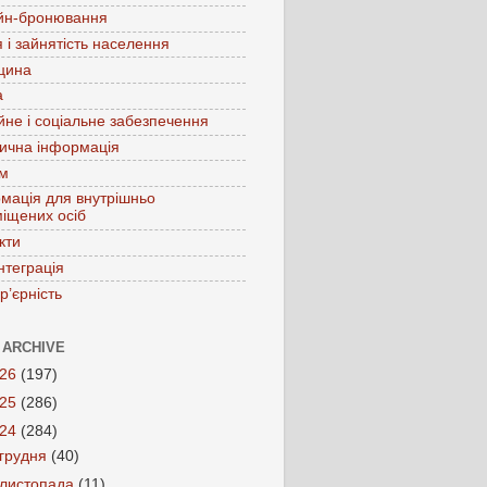
йн-бронювання
 і зайнятість населення
цина
а
йне і соціальне забезпечення
ична інформація
зм
мація для внутрішньо
іщених осіб
кти
нтеграція
р’єрність
 ARCHIVE
026
(197)
025
(286)
024
(284)
грудня
(40)
листопада
(11)