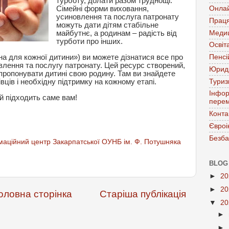
турботу, долати разом труднощі.
Сімейні форми виховання,
Онла
усиновлення та послуга патронату
Праця
можуть дати дітям стабільне
Меди
майбутнє, а родинам – радість від
турботи про інших.
Освіт
їна для кожної дитини») ви можете дізнатися все про
Пенсі
влення та послугу патронату. Цей ресурс створений,
Юрид
апропонувати дитині свою родину. Там ви знайдете
Тури
івців і необхідну підтримку на кожному етапі.
Інфор
й підходить саме вам!
перем
Конта
Євроі
Безба
аційний центр Закарпатської ОУНБ ім. Ф. Потушняка
BLOG
►
2
►
2
оловна сторінка
Старіша публікація
▼
2
►
►