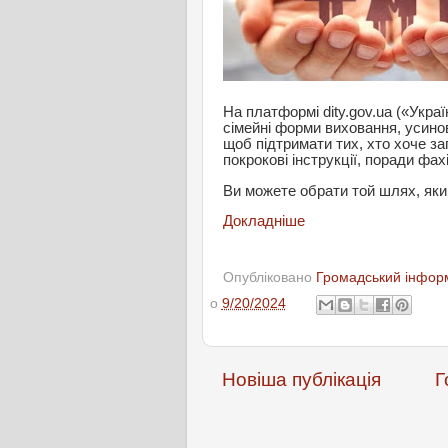
На платформі dity.gov.ua («Укра
сімейні форми виховання, усино
щоб підтримати тих, хто хоче з
покрокові інструкції, поради фах
Ви можете обрати той шлях, яки
Докладніше
Опубліковано
Громадський інформ
о
9/20/2024
Новіша публікація
Г