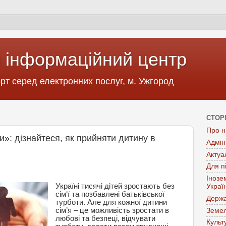
 інформаційний центр
т серед електронних послуг, м. Ужгород
СТОР
Про н
и»: дізнайтеся, як прийняти дитину в
Адмін
Актуа
Для п
Інозе
Україні тисячі дітей зростають без
Украї
сім‘ї та позбавлені батьківської
Держа
турботи. Але для кожної дитини
сім’я – це можливість зростати в
Земел
любові та безпеці, відчувати
Культ