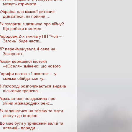
можуть отримати ...
«Україна для кожної дитини»:
дізнайтеся, як прийня...
Як говорити з дитиною про війну?
Що робити в момен...
Упродовж 2-х тижнів у ПП "Чоп –
Загонь" буде частк...
ВР перейменувала 4 села на
Закарпатті
Умови державної іпотеки
«єОселя» змінено: що нового
Тарифи на газ з 1 жовтня — у
скільки обійдеться ку...
В Ужгороді розпочинається видача
пільгових транспо...
Укрзалізниця повідомила про
зміни міжнародних рейс...
Як залишатися на зв’язку та мати
доступ до інтерне...
Що має бути у тривожній валізі та
аптечці - поради...