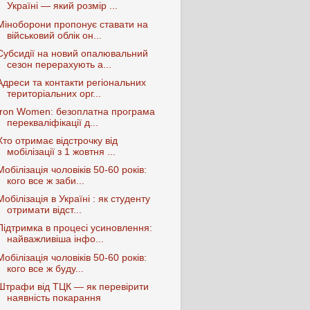
Україні — який розмір ...
Міноборони пропонує ставати на
військовий облік он...
Субсидії на новий опалювальний
сезон перерахують а...
Адреси та контакти регіональних
територіальних орг...
Iron Women: безоплатна програма
перекваліфікації д...
Хто отримає відстрочку від
мобілізації з 1 жовтня ...
Мобілізація чоловіків 50-60 років:
кого все ж заби...
Мобілізація в Україні : як студенту
отримати відст...
Підтримка в процесі усиновлення:
найважливіша інфо...
Мобілізація чоловіків 50-60 років:
кого все ж буду...
Штрафи від ТЦК — як перевірити
наявність покарання