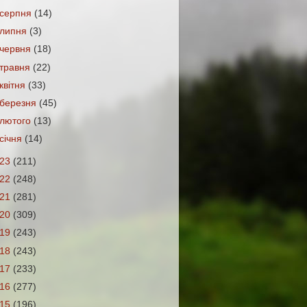
серпня
(14)
липня
(3)
червня
(18)
травня
(22)
квітня
(33)
березня
(45)
лютого
(13)
січня
(14)
023
(211)
022
(248)
021
(281)
020
(309)
019
(243)
018
(243)
017
(233)
016
(277)
015
(196)