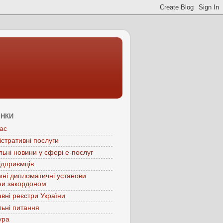
ІНКИ
ас
істративні послуги
льні новини у сфері е-послуг
ідприємців
мні дипломатичні установи
ни закордоном
вні реєстри України
ьні питання
ура