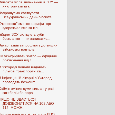
Виплати після звільнення із ЗСУ —
як отримати ці к...
Запрошуємо святкувати
Всеукраїнський день бібліоте...
"Укрпошта" змінює тарифи: що
здорожчає вже за кіль...
Бійцям ЗСУ вилікують зуби
безплатно — як записатис...
Закарпатців запрошують до вищих
військових навчаль...
Як газифікувати житло — офіційне
роз’яснення від г...
В Ужгороді почали видавати
пільгові транспортні ка...
В інфекційній лікарні в Ужгороді
проводять безкошт...
Кабмін змінив суми виплат у разі
загибелі або пора...
ЯКЩО НЕ ВДАЄТЬСЯ
ДОДЗВОНИТИСЯ НА 103 АБО
112, МОЖН...
Які ліки пацієнти зі статусом ВПО