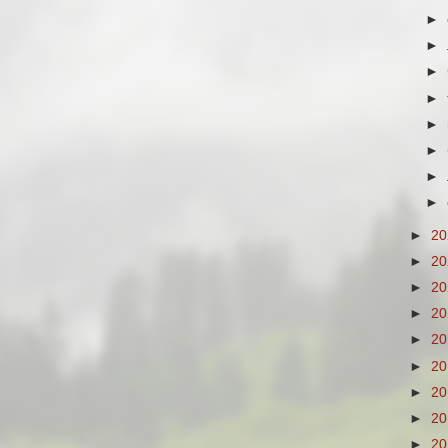
►
►
►
►
►
►
►
►
►
2
►
2
►
2
►
2
►
2
►
2
►
2
►
2
►
2