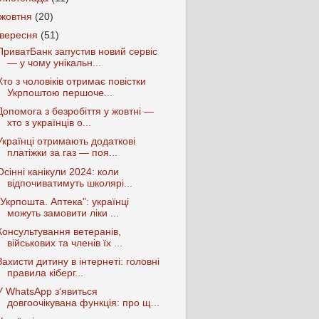
жовтня
(20)
вересня
(51)
ПриватБанк запустив новий сервіс
— у чому унікальн...
Хто з чоловіків отримає повістки
Укрпоштою першоче...
Допомога з безробіття у жовтні —
хто з українців о...
Українці отримають додаткові
платіжки за газ — поя...
Осінні канікули 2024: коли
відпочиватимуть школярі...
"Укрпошта. Аптека": українці
можуть замовити ліки ...
Консультування ветеранів,
військових та членів їх ...
Захисти дитину в інтернеті: головні
правила кіберг...
У WhatsApp з‘явиться
довгоочікувана функція: про щ...