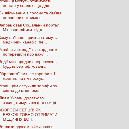
Українці можуть отримувати
пенсію у спадок: що для...
Як звільненим з полону та сім’ям
полонених отримат...
Запрацював Соціальний портал
Мінсоцполітики: відте...
Кому в Україні призначатимуть
медичний канабіс: пе...
Українських водіїв за кордоном
попередили про важл...
Водії міжнародних перевезень
будуть сертифіковані ...
"Укрпошта" змінює тарифи з 1
жовтня: на які послуг...
Українцям озвучили тарифи за
світло до кінця осені
Ліки в Україні додатково
захищатимуть від фальсифі...
ХВОРОБИ СЕРЦЯ: ЯК
БЕЗКОШТОВНО ОТРИМАТИ
МЕДИЧНУ ДОП...
Виплати вдовам військових в