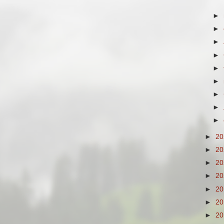
►
►
►
►
►
►
►
►
►
►
2
►
2
►
2
►
2
►
2
►
2
►
2