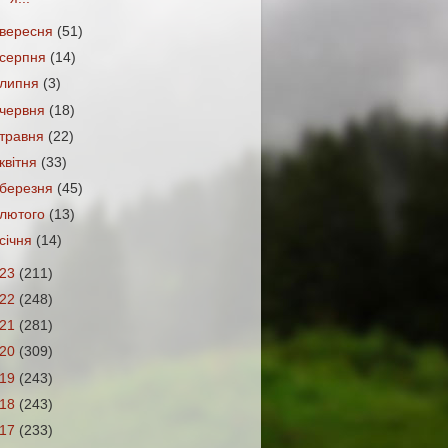
вересня
(51)
серпня
(14)
липня
(3)
червня
(18)
травня
(22)
квітня
(33)
березня
(45)
лютого
(13)
січня
(14)
023
(211)
022
(248)
021
(281)
020
(309)
019
(243)
018
(243)
017
(233)