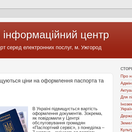
 інформаційний центр
т серед електронних послуг, м. Ужгород
СТОР
Про н
вищуються ціни на оформлення паспорта та
Адмін
Актуа
Для п
Інозе
В Україні підвищується вартість
Украї
оформлення документів. Зокрема,
Держа
як повідомили у Центрі
обслуговування громадян
Земел
«Паспортний сервіс», з понеділка –
Культ