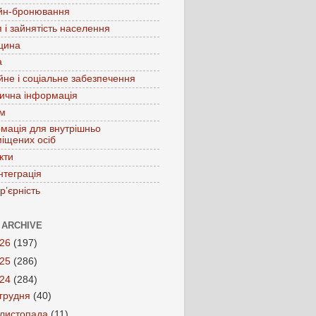
йн-бронювання
 і зайнятість населення
цина
а
йне і соціальне забезпечення
ична інформація
зм
мація для внутрішньо
іщених осіб
кти
нтеграція
р’єрність
 ARCHIVE
026
(197)
025
(286)
024
(284)
грудня
(40)
листопада
(11)