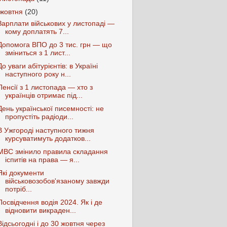
жовтня
(20)
Зарплати військових у листопаді —
кому доплатять 7...
Допомога ВПО до 3 тис. грн — що
зміниться з 1 лист...
До уваги абітурієнтів: в Україні
наступного року н...
Пенсії з 1 листопада — хто з
українців отримає під...
День української писемності: не
пропустіть радіоди...
В Ужгороді наступного тижня
курсуватимуть додатков...
МВС змінило правила складання
іспитів на права — я...
Які документи
військовозобов'язаному завжди
потріб...
Посвідчення водія 2024. Як і де
відновити викраден...
Відсьогодні і до 30 жовтня через