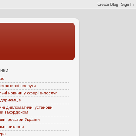
ІНКИ
ас
істративні послуги
льні новини у сфері е-послуг
ідприємців
мні дипломатичні установи
ни закордоном
вні реєстри України
ьні питання
ура