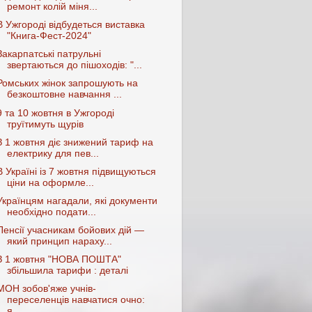
ремонт колій міня...
В Ужгороді відбудеться виставка
"Книга-Фест-2024"
Закарпатські патрульні
звертаються до пішоходів: "...
Ромських жінок запрошують на
безкоштовне навчання ...
9 та 10 жовтня в Ужгороді
труїтимуть щурів
З 1 жовтня діє знижений тариф на
електрику для пев...
В Україні із 7 жовтня підвищуються
ціни на оформле...
Українцям нагадали, які документи
необхідно подати...
Пенсії учасникам бойових дій —
який принцип нараху...
З 1 жовтня "НОВА ПОШТА"
збільшила тарифи : деталі
МОН зобов'яже учнів-
переселенців навчатися очно:
я...