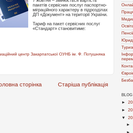
7 жовтня – змінюється вартість
пакетів сервісних послуг паспортно-
Онла
міграційного характеру в підрозділах
Праця
ДП «Документ» на території України.
Меди
Тариф на пакет сервісних послуг
Освіт
«Стандарт» становитиме:
Пенсі
Юрид
Тури
аційний центр Закарпатської ОУНБ ім. Ф. Потушняка
Інфор
перем
Конта
Євроі
Безба
оловна сторінка
Старіша публікація
BLOG
►
2
►
2
▼
2
►
►