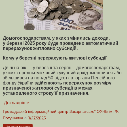
Домогосподарствам, у яких змінились доходи,
у березні 2025 року буде проведено автоматичний
перерахунок житлових субсидій.
Кому у березні перерахують житлові субсидії
Двічі на рік — у березні та серпні - домогосподарствам,
у яких середньомісячний сукупний дохід зменшився або
збільшився на понад 50 відсотків, органи Пенсійного
фонду України
здійснюють перерахунок розміру
призначеної житлової субсидії в межах
установленого строку її призначення
.
Докладніше
Громадський інформаційний центр Закарпатської ОУНБ ім. Ф.
Потушняка
о
3/27/2025
Надати доступ