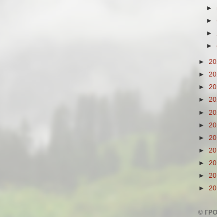
►
►
►
►
►
2
►
2
►
2
►
2
►
2
►
2
►
2
►
2
►
2
►
2
►
2
© ГР