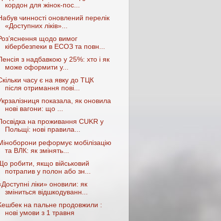
кордон для жінок-пос...
Набув чинності оновлений перелік
«Доступних ліків»...
Роз’яснення щодо вимог
кібербезпеки в ЕСОЗ та повн...
Пенсія з надбавкою у 25%: хто і як
може оформити у...
Скільки часу є на явку до ТЦК
після отримання пові...
Укрзалізниця показала, як оновила
нові вагони: що ...
Посвідка на проживання CUKR у
Польщі: нові правила...
Міноборони реформує мобілізацію
та ВЛК: як змінять...
Що робити, якщо військовий
потрапив у полон або зн...
«Доступні ліки» оновили: як
зміниться відшкодуванн...
Кешбек на пальне продовжили :
нові умови з 1 травня