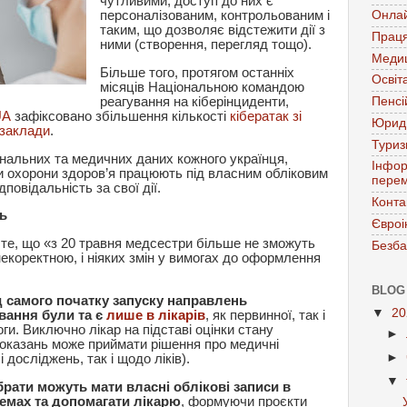
чутливими, доступ до них є
персоналізованим, контрольованим і
Онла
таким, що дозволяє відстежити дії з
Праця
ними (створення, перегляд тощо).
Меди
Більше того, протягом останніх
Освіт
місяців Національною командою
реагування на кіберінциденти,
Пенсі
UA
зафіксовано збільшення кількості
кібератак зі
Юрид
 заклади
.
Тури
нальних та медичних даних кожного українця,
Інфор
и охорони здоров’я працюють під власним обліковим
перем
повідальність за свої дії.
Конта
ь
Євроі
те, що «з 20 травня медсестри більше не зможуть
Безба
коректною, і ніяких змін у вимогах до оформлення
BLOG
д самого початку запуску направлень
▼
2
вання були та є
лише в лікарів
, як первинної, так і
ги. Виключно лікар на підставі оцінки стану
►
показань може приймати рішення про медичні
►
досліджень, так і щодо ліків).
▼
брати можуть мати власні облікові записи в
емах та допомагати лікарю
, формуючи проєкти