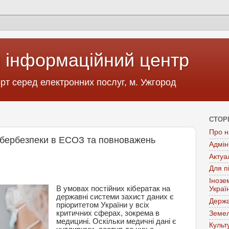
 інформаційний центр
т серед електронних послуг, м. Ужгород
СТОР
Про н
ібербезпеки в ЕСОЗ та повноважень
Адмін
Актуа
Для п
Інозе
В умовах постійних кібератак на
Украї
державні системи захист даних є
Держа
пріоритетом України у всіх
критичних сферах, зокрема в
Земел
медицині. Оскільки медичні дані є
Культ