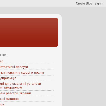
ІНКИ
ас
істративні послуги
льні новини у сфері е-послуг
ідприємців
мні дипломатичні установи
ни закордоном
вні реєстри України
ьні питання
ура