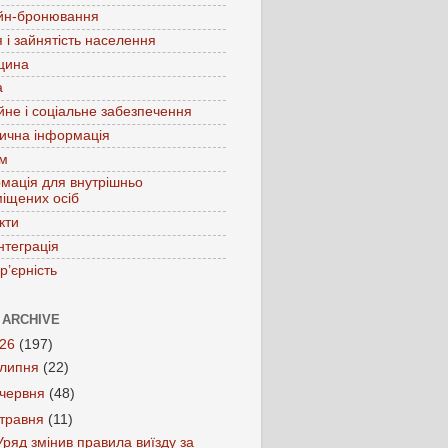
йн-бронювання
 і зайнятість населення
цина
а
йне і соціальне забезпечення
ична інформація
зм
мація для внутрішньо
іщених осіб
кти
нтеграція
р’єрність
 ARCHIVE
026
(197)
липня
(22)
червня
(48)
травня
(11)
Уряд змінив правила виїзду за