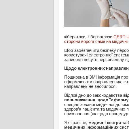
кібератаки, кіберзагрози
CERT-
сторони ворога саме на медичні
Щоб забезпечити безпеку персо
користувачі електронної систем
записом і несуть персональну від
Щодо електронних направлен
Поширена в ЗМІ інформація про 
оформлювати направлення», є не
направлень не вносилося.
Відповідно до законодавства
ві
повноваження щодо їх форму
спеціалізованої медичної допомо
здоров’я пацієнта та медичних 
призначення (як щодо процедур і 
Як і раніше,
медичні сестри та 
медичних інформаційних сист