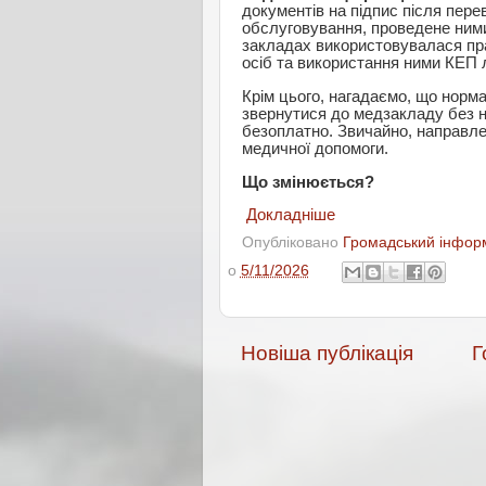
документів на підпис після пере
обслуговування, проведене ними
закладах використовувалася пра
осіб та використання ними КЕП
Крім цього, нагадаємо, що норм
звернутися до медзакладу без 
безоплатно. Звичайно, направлен
медичної допомоги.
Що змінюється?
Докладніше
Опубліковано
Громадський інформ
о
5/11/2026
Новіша публікація
Г