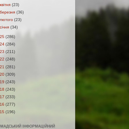
квітня
(23)
березня
(36)
лютого
(23)
січня
(34)
025
(286)
024
(284)
023
(211)
022
(248)
021
(281)
020
(309)
019
(243)
018
(243)
017
(233)
016
(277)
015
(196)
ОМАДСЬКИЙ ІНФОРМАЦІЙНИЙ