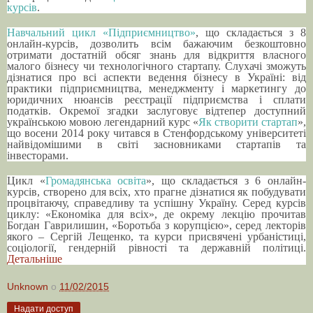
курсів
.
Навчальний цикл «Підприємництво»
, що складається з 8
онлайн-курсів, дозволить всім бажаючим безкоштовно
отримати достатній обсяг знань для відкриття власного
малого бізнесу чи технологічного стартапу. Слухачі зможуть
дізнатися про всі аспекти ведення бізнесу в Україні: від
практики підприємництва, менеджменту і маркетингу до
юридичних нюансів реєстрації підприємства і сплати
податків. Окремої згадки заслуговує відтепер доступний
українською мовою легендарний курс «
Як створити стартап
»,
що восени 2014 року читався в Стенфордському університеті
найвідомішими в світі засновниками стартапів та
інвесторами.
Цикл «
Громадянська освіта
», що складається з 6 онлайн-
курсів, створено для всіх, хто прагне дізнатися як побудувати
процвітаючу, справедливу та успішну Україну. Серед курсів
циклу: «Економіка для всіх», де окрему лекцію прочитав
Богдан Гаврилишин, «Боротьба з корупцією», серед лекторів
якого – Сергій Лещенко, та курси присвячені урбаністиці,
соціології, гендерній рівності та державній політиці.
Детальніше
Unknown
о
11/02/2015
Надати доступ