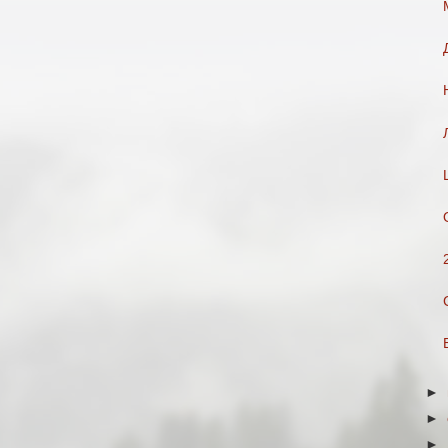
►
►
►