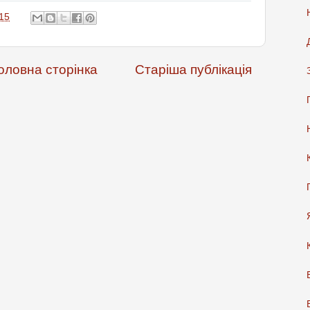
15
оловна сторінка
Старіша публікація