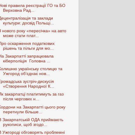
Нові правила реєстрації ГО та БО
Верховна Рад...
Децентралізація та заклади
культури: досвід Польщі...
З нового року «пересічка» на авто
може стати плат...
Про оскарження податкових
рішень та пільги для мо...
На Закарпатті запрацювала
кіберполіція Головна ...
Колишню українську столицю та
Ужгород об’єднає нов...
Громадська зустріч-дискусія
«Створення Народної К...
Як закарпатці платитимуть за газ
після чергових н...
Кордони на Закарпатті цього року
перетнули більше...
В Закарпатській ОДА приймають
рукописи, щоб згодо...
В Ужгороді обговорять проблемні