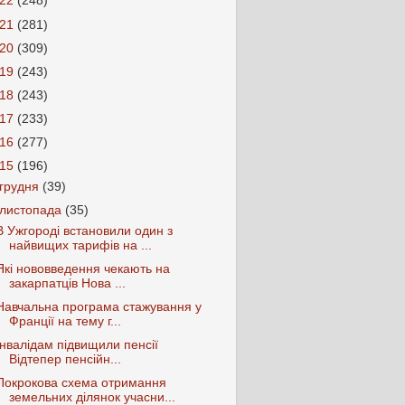
022
(248)
021
(281)
020
(309)
019
(243)
018
(243)
017
(233)
016
(277)
015
(196)
грудня
(39)
листопада
(35)
В Ужгороді встановили один з
найвищих тарифів на ...
Які нововведення чекають на
закарпатців Нова ...
Навчальна програма стажування у
Франції на тему г...
Інвалідам підвищили пенсії
Відтепер пенсійн...
Покрокова схема отримання
земельних ділянок учасни...