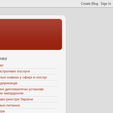
ІНКИ
ас
істративні послуги
льні новини у сфері е-послуг
ідприємців
мні дипломатичні установи
ни закордоном
вні реєстри України
ьні питання
ура