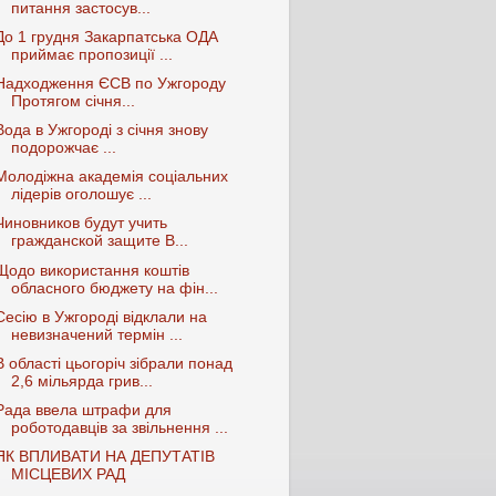
питання застосув...
До 1 грудня Закарпатська ОДА
приймає пропозиції ...
Надходження ЄСВ по Ужгороду
Протягом січня...
Вода в Ужгороді з січня знову
подорожчає ...
Молодіжна академія соціальних
лідерів оголошує ...
Чиновников будут учить
гражданской защите В...
Щодо використання коштів
обласного бюджету на фін...
Сесію в Ужгороді відклали на
невизначений термін ...
В області цьогоріч зібрали понад
2,6 мільярда грив...
Рада ввела штрафи для
роботодавців за звільнення ...
ЯК ВПЛИВАТИ НА ДЕПУТАТІВ
МІСЦЕВИХ РАД