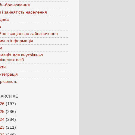
йн-бронювання
 і зайнятість населення
цина
а
йне і соціальне забезпечення
ична інформація
зм
мація для внутрішньо
іщених осіб
кти
нтеграція
р’єрність
 ARCHIVE
026
(197)
025
(286)
024
(284)
023
(211)