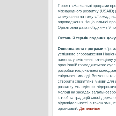
Проект «Навчальні програми пр
міжнародного розвитку (USAID) р
стажування на тему «Громадянсь
впровадження Національної прогр
Орієнтовна дата поїздки – з 9 по
Останній термін подання докум
Основна мета програми
«Грома
успішного впровадження Націона
полягає у зміцненні потенціалу 
організацій громадянського суспі
розробки національної молодіжно
свідомості молоді. Вивчення та
створити сприятливі умови для а
розвитку молодіжних лідерських 
молоді на засадах загальноєвро
історії та традицій своєї держав
відповідальності, а також зміц
організацій.
Детальніше