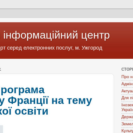
 інформаційний центр
т серед електронних послуг, м. Ужгород
.
СТОР
Про н
Адмін
програма
Актуа
у Франції на тему
Для п
Інозе
ої освіти
Украї
Держа
Земел
Культ