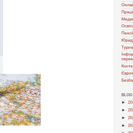
Онла
Праця
Меди
Освіт
Пенсі
Юрид
Тури
Інфор
перем
Конта
Євроі
Безба
BLOG
►
2
►
2
►
2
►
2