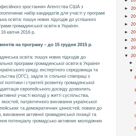
►
2
офесійного зростання» Агентства США з
►
2
озпочинає набір кандидатів для участі у програмі
►
2
ка освіта: пошук нових підходів до успішного
►
2
ами громадянської освіти в Україні».
 16 квітня 2016 р.
►
2
►
2
ентів на програму – до 15 грудня 2015 р.
►
2
▼
2
дянська освіта: пошук нових підходів до
►
льної програми громадянської освіти в Україні»
українського уряду, експертного середовища та
▼
льства (ОГС), задля їх спільної співпраці з
ї політики і стратегії розвитку громадянської
 адаптація європейського досвіду дозволить
ктивної участі молоді у житті суспільства,
якостей, патріотичного виховання української
пейських та демократичних цінностей, поваги до
и, виховання активної громадянської позиції та
нення потенціалу громадсько активних молодіжних