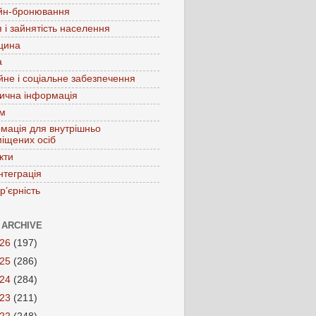
йн-бронювання
 і зайнятість населення
цина
а
йне і соціальне забезпечення
ична інформація
зм
мація для внутрішньо
іщених осіб
кти
нтеграція
р’єрність
 ARCHIVE
026
(197)
025
(286)
024
(284)
023
(211)