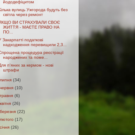
йододефіцитом
Кілька вулиць Ужгорода будуть без
світла через ремонт
ЯКЩО ВИ СТРАХУВАЛИ СВОЄ
ЖИТТЯ - МАЄТЕ ПРАВО НА
ПО...
У Закарпатті податкові
надходження перевищили 2,3...
Спрощена процедура реєстрації
народжених та поме...
Для п'яних за кермом - нові
штрафи
липня
(34)
червня
(10)
травня
(6)
квітня
(26)
березня
(22)
лютого
(17)
січня
(26)