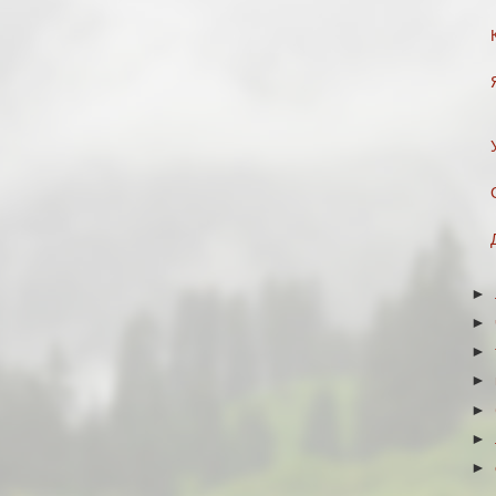
►
►
►
►
►
►
►