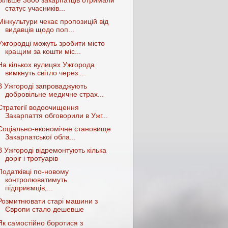
Більше 3800 закарпатців отримали
статус учасників...
Мінкультури чекає пропозицій від
видавців щодо поп...
Ужгородці можуть зробити місто
кращим за кошти міс...
На кількох вулицях Ужгорода
вимкнуть світло через ...
В Ужгороді запроваджують
добровільне медичне страх...
Стратегії водоочищення
Закарпаття обговорили в Ужг...
Соціально-економічне становище
Закарпатської обла...
В Ужгороді відремонтують кілька
доріг і тротуарів
Податківці по-новому
контролюватимуть
підприємців,...
Розмитнювати старі машини з
Європи стало дешевше
Як самостійно боротися з