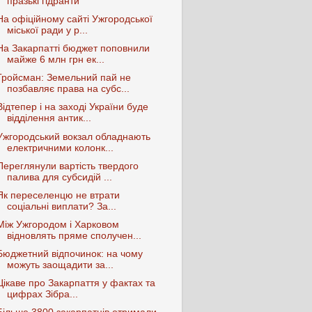
празькі гідранти
На офіційному сайті Ужгородської
міської ради у р...
На Закарпатті бюджет поповнили
майже 6 млн грн ек...
Гройсман: Земельний пай не
позбавляє права на субс...
Відтепер і на заході України буде
відділення антик...
Ужгородський вокзал обладнають
електричними колонк...
Переглянули вартість твердого
палива для субсидій ...
Як переселенцю не втрати
соціальні виплати? За...
Між Ужгородом і Харковом
відновлять пряме сполучен...
Бюджетний відпочинок: на чому
можуть заощадити за...
Цікаве про Закарпаття у фактах та
цифрах Зібра...