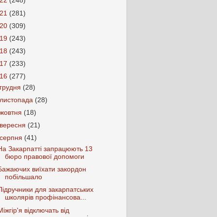
022
(248)
021
(281)
020
(309)
019
(243)
018
(243)
017
(233)
016
(277)
грудня
(28)
листопада
(28)
жовтня
(18)
вересня
(21)
серпня
(41)
На Закарпатті запрацюють 13
бюро правової допомоги
Бажаючих виїхати закордон
побільшало
Підручники для закарпатських
школярів профінансова...
Міжгір'я відключать від