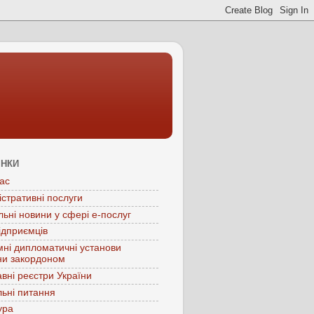
ІНКИ
ас
істративні послуги
льні новини у сфері е-послуг
ідприємців
мні дипломатичні установи
ни закордоном
вні реєстри України
ьні питання
ура