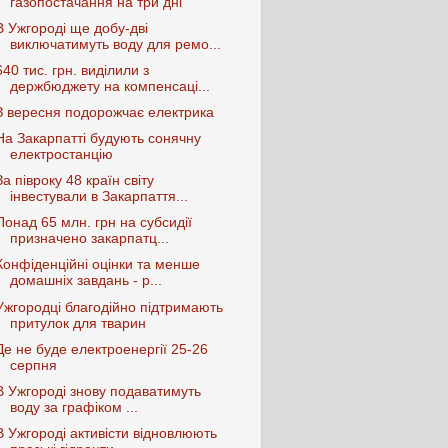
газопостачання на три дні
В Ужгороді ще добу-дві
виключатимуть воду для ремо...
640 тис. грн. виділили з
держбюджету на компенсаці...
З вересня подорожчає електрика
На Закарпатті будують сонячну
електростанцію
За півроку 48 країн світу
інвестували в Закарпаття...
Понад 65 млн. грн на субсидії
призначено закарпатц...
Конфіденційні оцінки та менше
домашніх завдань - р...
Ужгородці благодійно підтримають
притулок для тварин
Де не буде електроенергії 25-26
серпня
В Ужгороді знову подаватимуть
воду за графіком ...
В Ужгороді активісти відновлюють