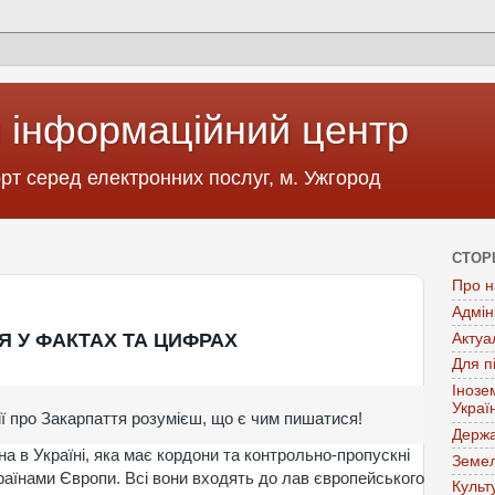
 інформаційний центр
т серед електронних послуг, м. Ужгород
СТОР
Про н
Адмін
Я У ФАКТАХ ТА ЦИФРАХ
Актуа
Для п
Інозе
Украї
ї про Закарпаття розумієш, що є чим пишатися!
Держа
а в Україні, яка має кордони та контрольно-пропускні
Земел
раїнами Європи. Всі вони входять до лав європейського
Культ