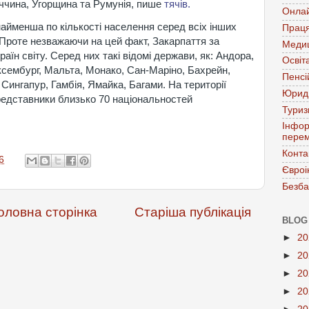
чина, Угорщина та Румунія, пише
тячів.
Онла
менша по кількості населення серед всіх інших
Праця
Проте незважаючи на цей факт, Закарпаття за
Меди
раїн світу. Серед них такі відомі держави, як: Андора,
Освіт
ксембург, Мальта, Монако, Сан-Маріно, Бахрейн,
Пенсі
, Сингапур, Гамбія, Ямайка, Багами. На території
Юрид
едставники близько 70 національностей
Тури
Інфор
перем
Конта
6
Євроі
Безба
оловна сторінка
Старіша публікація
BLOG
►
2
►
2
►
2
►
2